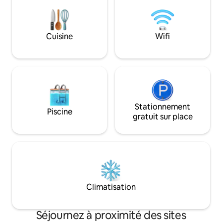
avec tous les appa
électroménagers, 
et vaisselle. Salle
hydromassage. Et 
Cuisine
Wifi
table et chaises.
Stationnement
Piscine
gratuit sur place
Climatisation
Séjournez à proximité des sites