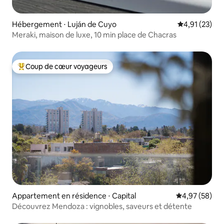
Hébergement ⋅ Luján de Cuyo
Évaluation mo
4,91 (23)
Meraki, maison de luxe, 10 min place de Chacras
Coup de cœur voyageurs
Coups de cœur voyageurs les plus appréciés
Appartement en résidence ⋅ Capital
Évaluation mo
4,97 (58)
Découvrez Mendoza : vignobles, saveurs et détente