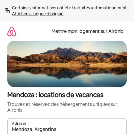
Aller
Certaines informations ont été traduites automatiquement. 
directement
Afficher la langue d'origine
au
contenu
Mettre mon logement sur Airbnb
Mendoza : locations de vacances
Trouvez et réservez des hébergements uniques sur
Airbnb
Adresse
Lorsque les résultats s'affichent, utilisez les flèches vers le hau