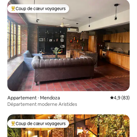
Coup de cœur voyageurs
Coups de cœur voyageurs les plus appréciés
Appartement ⋅ Mendoza
Évaluation m
4,9 (83)
Département moderne Aristides
Coup de cœur voyageurs
Coups de cœur voyageurs les plus appréciés