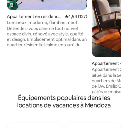
Appartement en résidence
Évaluation moyenne sur la base 
4,94 (127)
⋅ Mendoza
Lumineux, moderne, flambant neuf
avec balcon et 2 VÉLOS
Détendez-vous dans ce tout nouvel
espace divin, rénové avec style, qualité
et design. Emplacement optimal dans un
quartier résidentiel calme entouré de
marchés et de végétation. Nous
mettons en avant sa proximité avec
notre grand parc San Martin, idéal pour
Appartement ⋅ Cap
faire de l'exercice et à la célèbre avenue
Appartement 3, C
gastronomique. Nouveau sommier king
section
Situé dans la 5e s
size haut de gamme Simmons, pour se
quartiers de Mend
reposer confortablement. Au deuxième
de l'Av. Emilio Civi
étage avec un balcon. Toutes les pièces
pâtés de maisons 
disposent de fenêtres Vélos disponibles
Équipements populaires dans les
de l'Av. Aristides 
Arrivée autonome avec code unique 2
bars et des resta
locations de vacances à Mendoza
Climatisation avec air frais chaud et froid
de type loft, pour 
double (ou 2 lits si
dispose d'une Smar
Séjour salle à man