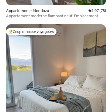
Appartement ⋅ Mendoza
Évaluation mo
4,97 (75)
Appartement moderne flambant neuf. Emplacement
idéal.
Coup de cœur voyageurs
Coups de cœur voyageurs les plus appréciés