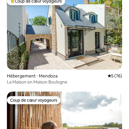
Coup de cœur voyageurs
Coups de cœur voyageurs les plus appréciés
Hébergement ⋅ Mendoza
Évaluation
5 (76)
La Maison en Maison Boulogne
Coup de cœur voyageurs
Coup de cœur voyageurs