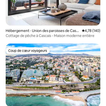
Hébergement ⋅ Union des paroisses de Casca
Évaluation moy
4,78 (140)
is et Estoril
Cottage de pêche à Cascais - Maison moderne entière
Coup de cœur voyageurs
Coup de cœur voyageurs