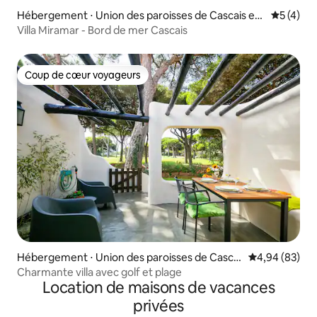
Hébergement ⋅ Union des paroisses de Cascais et
Évaluatio
5 (4)
Estoril
Villa Miramar - Bord de mer Cascais
Coup de cœur voyageurs
Coup de cœur voyageurs
Hébergement ⋅ Union des paroisses de Cascai
Évaluation mo
4,94 (83)
s et Estoril
Charmante villa avec golf et plage
Location de maisons de vacances
privées