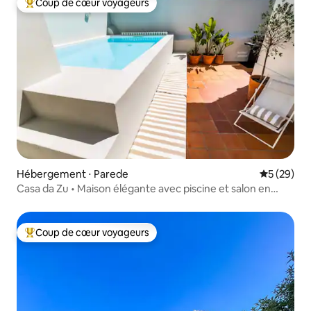
Coup de cœur voyageurs
Coups de cœur voyageurs les plus appréciés
Hébergement ⋅ Parede
Évaluation
5 (29)
Casa da Zu • Maison élégante avec piscine et salon en
verre
Coup de cœur voyageurs
Coups de cœur voyageurs les plus appréciés