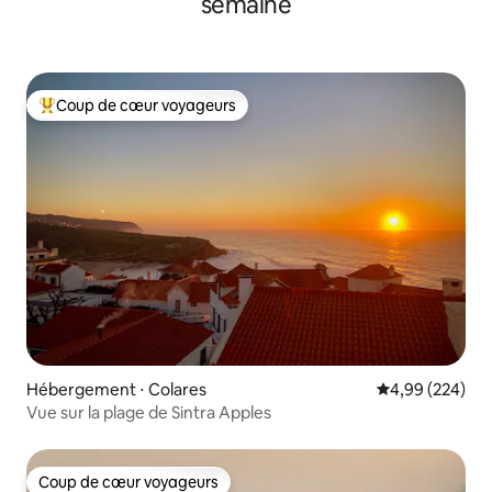
semaine
Coup de cœur voyageurs
Coups de cœur voyageurs les plus appréciés
Hébergement ⋅ Colares
Évaluation moy
4,99 (224)
Vue sur la plage de Sintra Apples
Coup de cœur voyageurs
Coup de cœur voyageurs