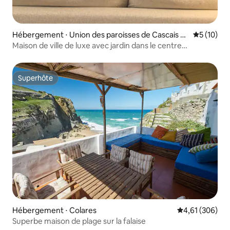
Hébergement ⋅ Union des paroisses de Cascais et
Évaluation
5 (10)
Estoril
Maison de ville de luxe avec jardin dans le centre
historique de Cascais
Superhôte
Superhôte
Hébergement ⋅ Colares
Évaluation moy
4,61 (306)
Superbe maison de plage sur la falaise