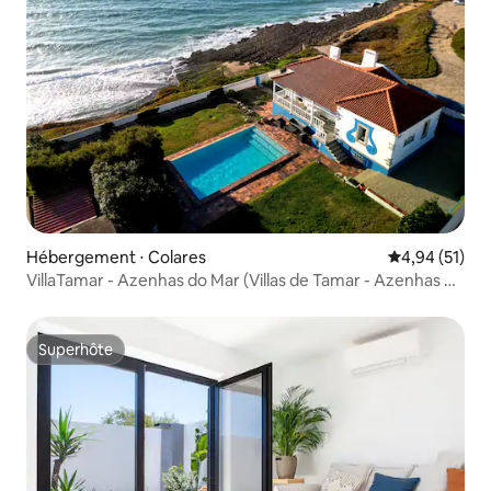
Hébergement ⋅ Colares
Évaluation mo
4,94 (51)
VillaTamar - Azenhas do Mar (Villas de Tamar - Azenhas do
Mar)
Superhôte
Superhôte