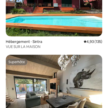
Hébergement ⋅ Sintra
Évaluation moy
4,93 (135)
VUE SUR LA MAISON
Superhôte
Superhôte