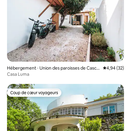
Hébergement ⋅ Union des paroisses de Cascai
Évaluation mo
4,94 (32)
s et Estoril
Casa Luma
Coup de cœur voyageurs
Coup de cœur voyageurs