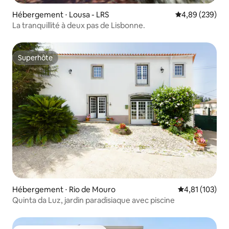
Hébergement ⋅ Lousa - LRS
Évaluation moy
4,89 (239)
La tranquillité à deux pas de Lisbonne.
Superhôte
Superhôte
Hébergement ⋅ Rio de Mouro
Évaluation moy
4,81 (103)
Quinta da Luz, jardin paradisiaque avec piscine