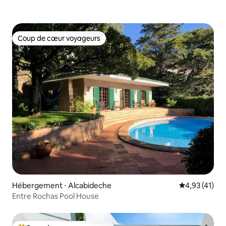
Coup de cœur voyageurs
Coup de cœur voyageurs
Hébergement ⋅ Alcabideche
Évaluation mo
4,93 (41)
Entre Rochas Pool House