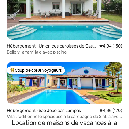
Hébergement ⋅ Union des paroisses de Casc
Évaluation moy
4,94 (150)
ais et Estoril
Belle villa familiale avec piscine
Coup de cœur voyageurs
Coups de cœur voyageurs les plus appréciés
Hébergement ⋅ São João das Lampas
Évaluation moy
4,96 (170)
Villa traditionnelle spacieuse à la campagne de Sintra avec
Location de maisons de vacances à la
piscine