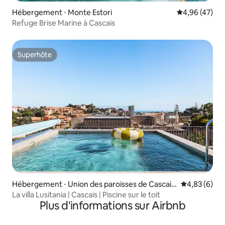
Hébergement ⋅ Monte Estori
Évaluation mo
4,96 (47)
Refuge Brise Marine à Cascais
Superhôte
Superhôte
Hébergement ⋅ Union des paroisses de Cascais
Évaluation m
4,83 (6)
et Estoril
La villa Lusitania | Cascais | Piscine sur le toit
Plus d'informations sur Airbnb