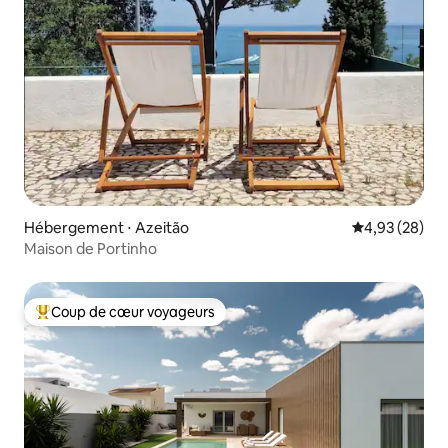
Hébergement ⋅ Azeitão
Évaluation mo
4,93 (28)
Maison de Portinho
Coup de cœur voyageurs
Coups de cœur voyageurs les plus appréciés