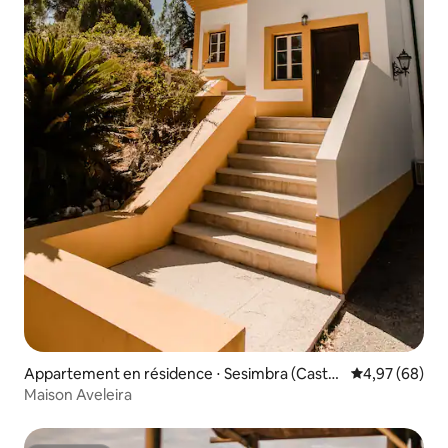
Appartement en résidence ⋅ Sesimbra (Castel
Évaluation mo
4,97 (68)
o)
Maison Aveleira