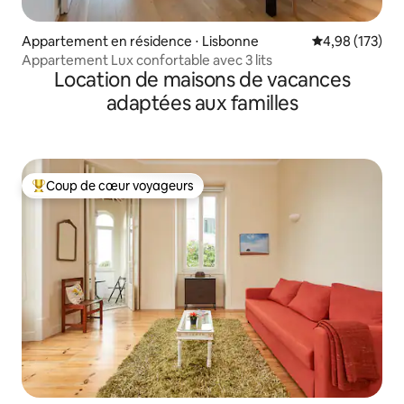
Appartement en résidence ⋅ Lisbonne
Évaluation moy
4,98 (173)
Appartement Lux confortable avec 3 lits
Location de maisons de vacances
adaptées aux familles
Coup de cœur voyageurs
Coups de cœur voyageurs les plus appréciés