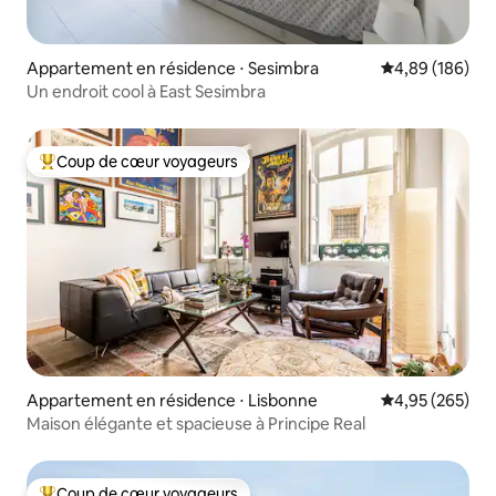
Appartement en résidence ⋅ Sesimbra
Évaluation moy
4,89 (186)
Un endroit cool à East Sesimbra
Coup de cœur voyageurs
Coups de cœur voyageurs les plus appréciés
Appartement en résidence ⋅ Lisbonne
Évaluation moy
4,95 (265)
Maison élégante et spacieuse à Principe Real
Coup de cœur voyageurs