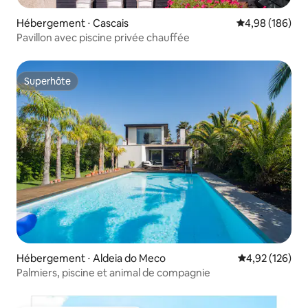
Hébergement ⋅ Cascais
Évaluation moy
4,98 (186)
Pavillon avec piscine privée chauffée
Superhôte
Superhôte
Hébergement ⋅ Aldeia do Meco
Évaluation moy
4,92 (126)
Palmiers, piscine et animal de compagnie