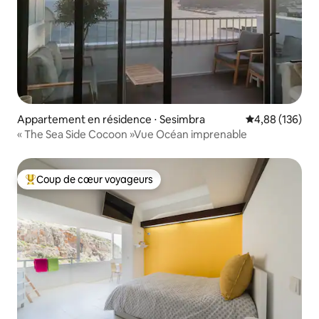
Appartement en résidence ⋅ Sesimbra
Évaluation moy
4,88 (136)
« The Sea Side Cocoon »Vue Océan imprenable
Coup de cœur voyageurs
Coups de cœur voyageurs les plus appréciés