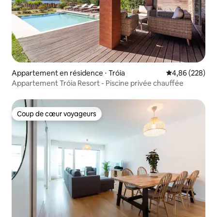
Appartement en résidence ⋅ Tróia
Évaluation moy
4,86 (228)
Appartement Tróia Resort - Piscine privée chauffée
Coup de cœur voyageurs
Coup de cœur voyageurs