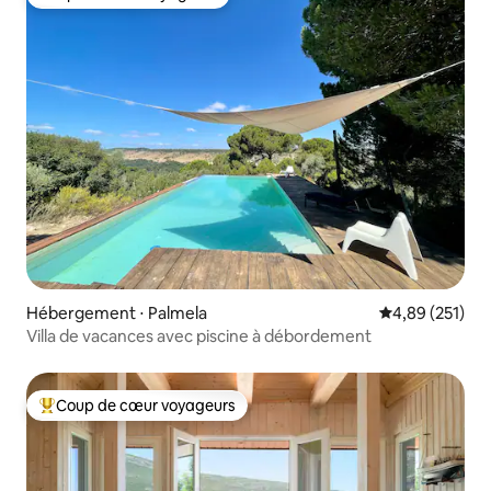
Coup de cœur voyageurs
Hébergement ⋅ Palmela
Évaluation moy
4,89 (251)
Villa de vacances avec piscine à débordement
Coup de cœur voyageurs
Coups de cœur voyageurs les plus appréciés