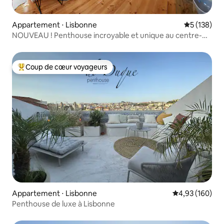
Appartement ⋅ Lisbonne
Évaluation 
5 (138)
NOUVEAU ! Penthouse incroyable et unique au centre-
ville !
Coup de cœur voyageurs
Coups de cœur voyageurs les plus appréciés
Appartement ⋅ Lisbonne
Évaluation moy
4,93 (160)
Penthouse de luxe à Lisbonne