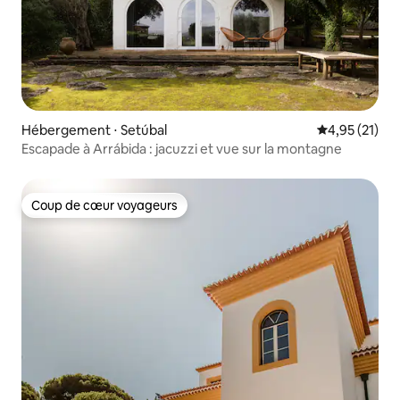
Hébergement ⋅ Setúbal
Évaluation mo
4,95 (21)
Escapade à Arrábida : jacuzzi et vue sur la montagne
Coup de cœur voyageurs
Coup de cœur voyageurs