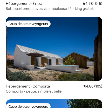
Hébergement ⋅ Sintra
Évaluation moy
4,98 (346)
Bel appartement avec vue fabuleuse ! Parking gratuit
Coup de cœur voyageurs
Coup de cœur voyageurs
Hébergement ⋅ Comporta
Évaluation moy
4,86 (105)
Comporta - petite, simple et belle
Coup de cœur voyageurs