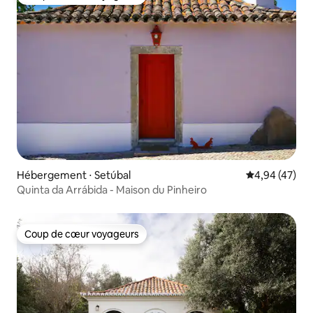
Coup de cœur voyageurs
Hébergement ⋅ Setúbal
Évaluation mo
4,94 (47)
Quinta da Arrábida - Maison du Pinheiro
Coup de cœur voyageurs
Coup de cœur voyageurs