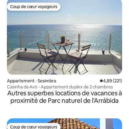
Coup de cœur voyageurs
Coup de cœur voyageurs
Appartement ⋅ Sesimbra
Évaluation moy
4,89 (221)
Casinha da Avó - Appartement duplex de 2 chambres
Autres superbes locations de vacances à
proximité de Parc naturel de l'Arrábida
Coup de cœur voyageurs