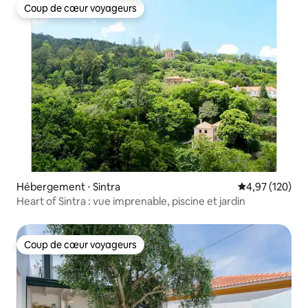
Coup de cœur voyageurs
Coup de cœur voyageurs
Hébergement ⋅ Sintra
Évaluation moy
4,97 (120)
Heart of Sintra : vue imprenable, piscine et jardin
Coup de cœur voyageurs
Coup de cœur voyageurs