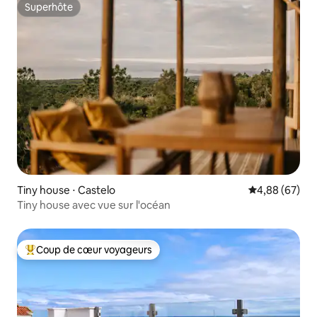
Superhôte
Superhôte
Tiny house ⋅ Castelo
Évaluation mo
4,88 (67)
Tiny house avec vue sur l'océan
Coup de cœur voyageurs
Coups de cœur voyageurs les plus appréciés