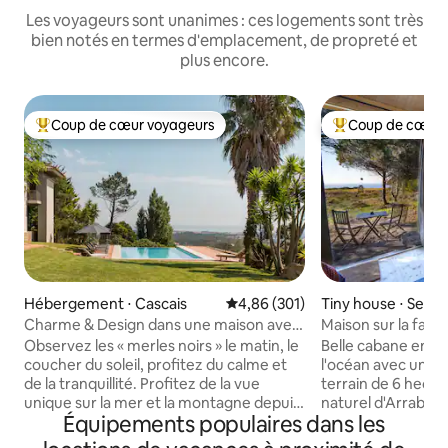
Les voyageurs sont unanimes : ces logements sont très
bien notés en termes d'emplacement, de propreté et
plus encore.
Coup de cœur voyageurs
Coup de cœur 
Coups de cœur voyageurs les plus appréciés
Coups de cœur vo
Hébergement ⋅ Cascais
Évaluation moyenne sur la base 
4,86 (301)
Tiny house ⋅ Sesi
Charme & Design dans une maison avec
Maison sur la falai
piscine et vue magnifique sur la mer et la
Observez les « merles noirs » le matin, le
Belle cabane en boi
montagne
coucher du soleil, profitez du calme et
l'océan avec une 
de la tranquillité. Profitez de la vue
terrain de 6 hectar
unique sur la mer et la montagne depuis
naturel d'Arrabida
Équipements populaires dans les
le salon privé, la piscine à débordement,
vue directe sur l’
la « Serra de Sintra », la montagne
couchers de solei