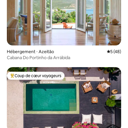
Hébergement ⋅ Azeitão
Évaluation
5 (48)
Cabana Do Portinho da Arrábida
Coup de cœur voyageurs
Coups de cœur voyageurs les plus appréciés