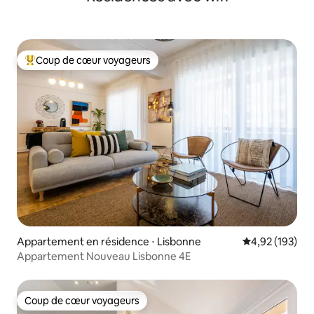
Coup de cœur voyageurs
Coups de cœur voyageurs les plus appréciés
Appartement en résidence ⋅ Lisbonne
Évaluation moy
4,92 (193)
Appartement Nouveau Lisbonne 4E
Coup de cœur voyageurs
Coup de cœur voyageurs