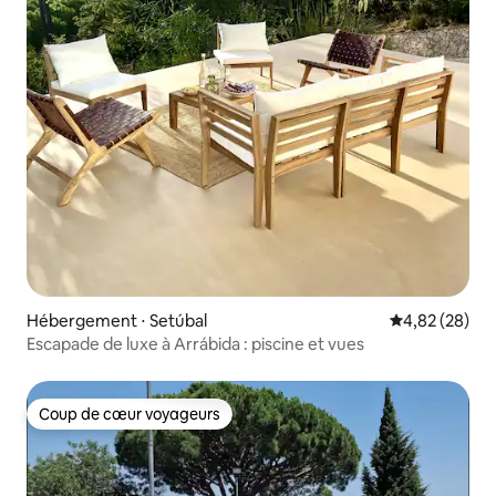
Hébergement ⋅ Setúbal
Évaluation mo
4,82 (28)
Escapade de luxe à Arrábida : piscine et vues
Coup de cœur voyageurs
Coup de cœur voyageurs