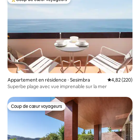
Coups de cœur voyageurs les plus appréciés
Appartement en résidence ⋅ Sesimbra
Évaluation moy
4,82 (220)
Superbe plage avec vue imprenable sur la mer
Coup de cœur voyageurs
Coup de cœur voyageurs