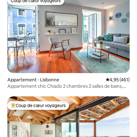
Coup de cœur voyageurs
Coup de cœur voyageurs
Appartement ⋅ Lisbonne
Évaluation moy
4,95 (461)
Appartement chic Chiado 2 chambres 2 salles de bains,
emplacement de choix
Coup de cœur voyageurs
Coups de cœur voyageurs les plus appréciés