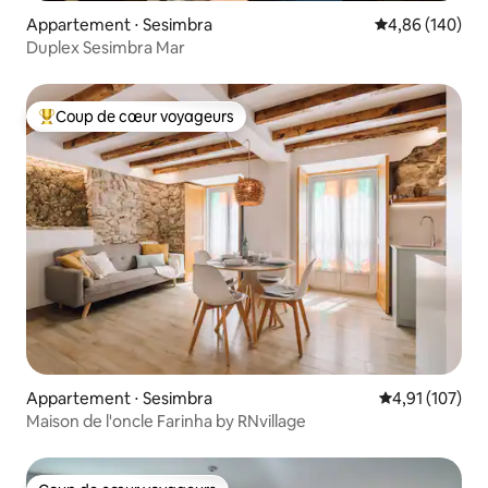
Appartement ⋅ Sesimbra
Évaluation moy
4,86 (140)
Duplex Sesimbra Mar
Coup de cœur voyageurs
Coups de cœur voyageurs les plus appréciés
Appartement ⋅ Sesimbra
Évaluation moy
4,91 (107)
Maison de l'oncle Farinha by RNvillage