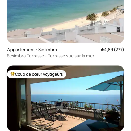
Appartement ⋅ Sesimbra
Évaluation moy
4,89 (277)
Sesimbra Terrasse - Terrasse vue sur la mer
Coup de cœur voyageurs
Coups de cœur voyageurs les plus appréciés