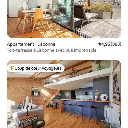
Appartement ⋅ Lisbonne
Évaluation moy
4,95 (883)
Toit-terrasse à Lisbonne avec vue imprenable
Coup de cœur voyageurs
Coups de cœur voyageurs les plus appréciés