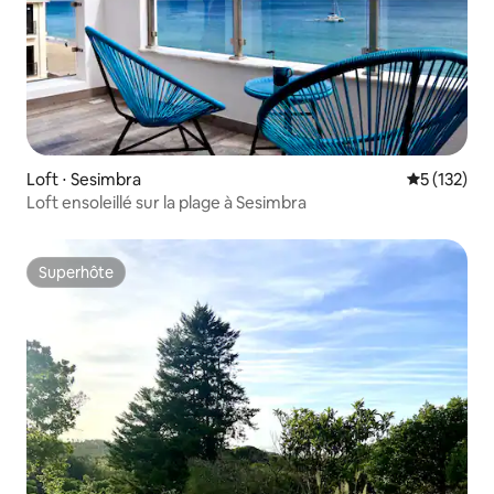
Loft ⋅ Sesimbra
Évaluation 
5 (132)
Loft ensoleillé sur la plage à Sesimbra
Superhôte
Superhôte