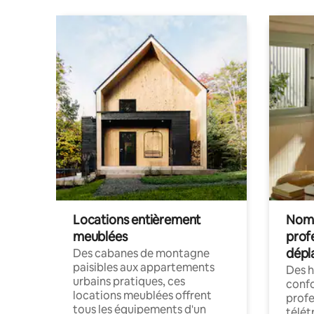
Locations entièrement
Noma
meublées
prof
dépl
Des cabanes de montagne
paisibles aux appartements
Des 
urbains pratiques, ces
confo
locations meublées offrent
profe
tous les équipements d'un
télét