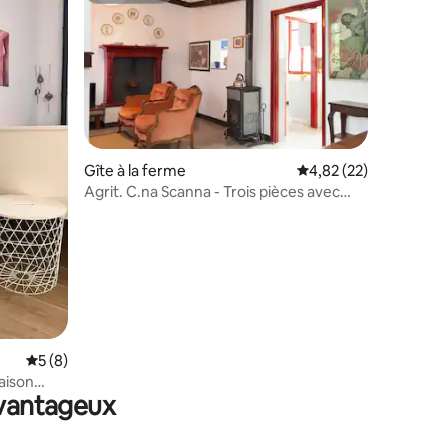
Gîte à la ferme
Évaluation moyenne su
4,82 (22)
Agrit. C.na Scanna - Trois pièces avec
ntaires : 4,92 sur 5
cuisine
Évaluation moyenne sur la base de 8 commentaires : 5 sur 5
5 (8)
aison
avantageux