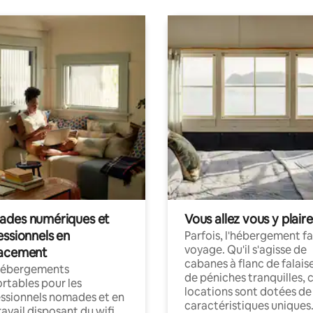
des numériques et
Vous allez vous y plaire
essionnels en
Parfois, l'hébergement fai
voyage. Qu'il s'agisse de
acement
cabanes à flanc de falais
hébergements
de péniches tranquilles, 
rtables pour les
locations sont dotées de
ssionnels nomades et en
caractéristiques uniques
ravail disposant du wifi