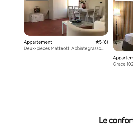
Appartement
Évaluation moyenn
5 (6)
Deux-pièces Matteotti Abbiategrasso
(MI)- zone centre
Appartem
Grace 10
Le confor