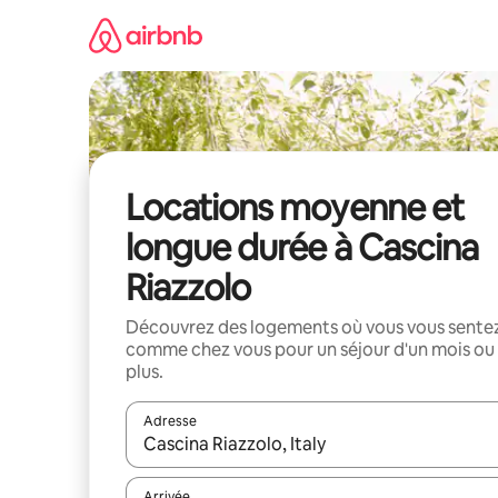
Aller
directement
au
contenu
Locations moyenne et
longue durée à Cascina
Riazzolo
Découvrez des logements où vous vous sente
comme chez vous pour un séjour d'un mois ou
plus.
Adresse
Lorsque les résultats s'affichent, utilisez les flèc
Arrivée