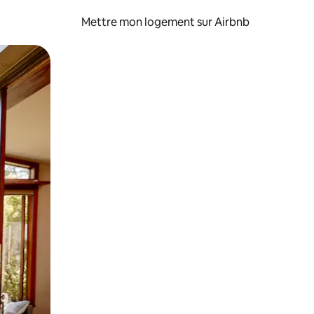
Mettre mon logement sur Airbnb
sant glisser.