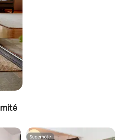
imité
Superhôte
Superhôte