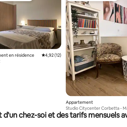
e sur la base de 6 commentaires : 5 sur 5
ent en résidence
Évaluation moyenne sur la base de 12 comme
4,92 (12)
2
Appartement
Studio Citycenter Corbetta - M
t d'un chez-soi et des tarifs mensuels 
laboratoire Milan