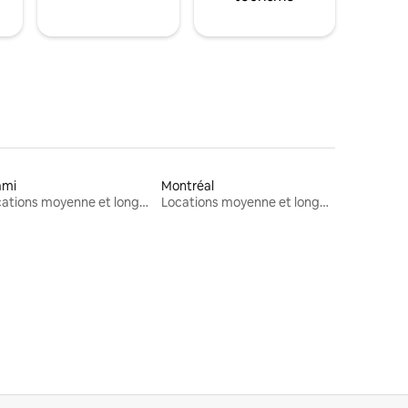
ami
Montréal
Locations moyenne et longue durée
Locations moyenne et longue durée