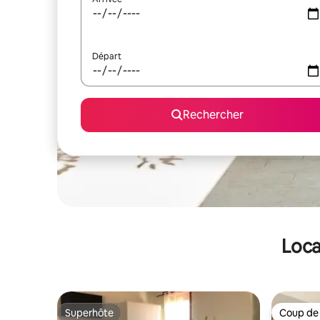
Départ
Rechercher
Loca
Superhôte
Coup de
Superhôte
Coup de