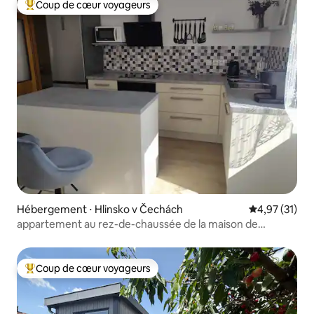
Coup de cœur voyageurs
Coups de cœur voyageurs les plus appréciés
Hébergement ⋅ Hlinsko v Čechách
Évaluation mo
4,97 (31)
appartement au rez-de-chaussée de la maison de
campagne à Hlinsko
Coup de cœur voyageurs
Coups de cœur voyageurs les plus appréciés