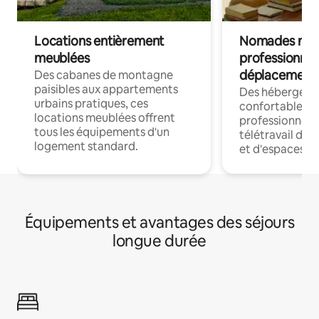
Locations entièrement
Nomades num
meublées
professionnel
déplacement
Des cabanes de montagne
paisibles aux appartements
Des hébergem
urbains pratiques, ces
confortables p
locations meublées offrent
professionnels
tous les équipements d'un
télétravail dis
logement standard.
et d'espaces de
Équipements et avantages des séjours
longue durée