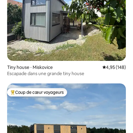
Tiny house ⋅ Miskovice
Évaluation moy
4,95 (148)
Escapade dans une grande tiny house
Coup de cœur voyageurs
Coups de cœur voyageurs les plus appréciés