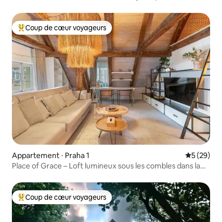
déconnecter complètement
Coup de cœur voyageurs
Coups de cœur voyageurs les plus appréciés
Appartement ⋅ Praha 1
Évaluation
5 (29)
Place of Grace – Loft lumineux sous les combles dans la
vieille ville
Coup de cœur voyageurs
Coups de cœur voyageurs les plus appréciés