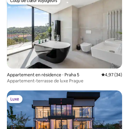
Coup de cœur voyageurs
Coup de cœur voyageurs
Appartement en résidence ⋅ Praha 5
Évaluation mo
4,97 (34)
Appartement-terrasse de luxe Prague
Luxe
Luxe