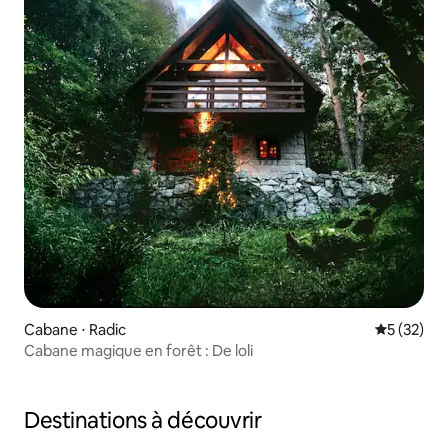
Cabane ⋅ Radic
Évaluation
5 (32)
Cabane magique en forêt : De loli
Destinations à découvrir