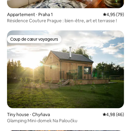
Appartement ⋅ Praha 1
Évaluation mo
4,95 (79)
Résidence Couture Prague : bien-être, art et terrasse !
Coup de cœur voyageurs
Coup de cœur voyageurs
Tiny house ⋅ Chyňava
Évaluation mo
4,98 (46)
Glamping Mini-domek Na Paloučku