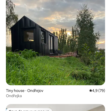
Tiny house ⋅ Ondřejov
Évaluation m
4,9 (79)
Ondřejka