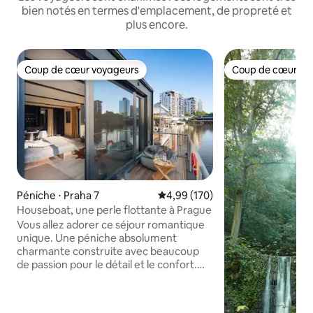
bien notés en termes d'emplacement, de propreté et
plus encore.
Coup de cœur voyageurs
Coup de cœur vo
Coup de cœur voyageurs
Coup de cœur vo
Péniche ⋅ Praha 7
Évaluation moyenne sur la base 
4,99 (170)
Houseboat, une perle flottante à Prague
Vous allez adorer ce séjour romantique
unique. Une péniche absolument
charmante construite avec beaucoup
de passion pour le détail et le confort.
Vous vivrez un séjour inoubliable et vous
ne voudrez plus partir. Vous pouvez
pêcher, ou simplement observer le