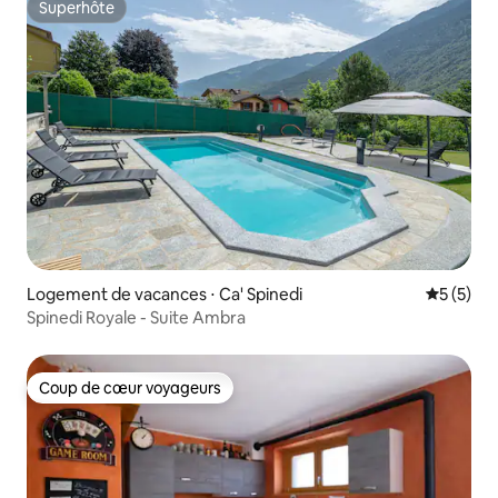
Superhôte
Superhôte
Logement de vacances ⋅ Ca' Spinedi
Évaluatio
5 (5)
Spinedi Royale - Suite Ambra
Coup de cœur voyageurs
Coup de cœur voyageurs