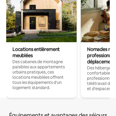
Locations entièrement
Nomades num
meublées
professionnel
déplacement
Des cabanes de montagne
paisibles aux appartements
Des hébergem
urbains pratiques, ces
confortables p
locations meublées offrent
professionnels
tous les équipements d'un
télétravail dis
logement standard.
et d'espaces de
Équipements et avantages des séjours