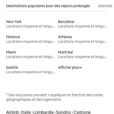
Destinations populaires pour des séjours prolongés
Destinati
New York
Barcelone
Locations moyenne et longue durée
Locations moyenne et longue durée
Florence
Athènes
Locations moyenne et longue durée
Locations moyenne et longue durée
Miami
Montréal
Locations moyenne et longue durée
Locations moyenne et longue durée
Seattle
Afficher plus
Locations moyenne et longue durée
* Des exclusions peuvent s'appliquer en fonction des zones
géographiques et des logements.
Airbnb
Italie
Lombardie
Sondrio
Castione