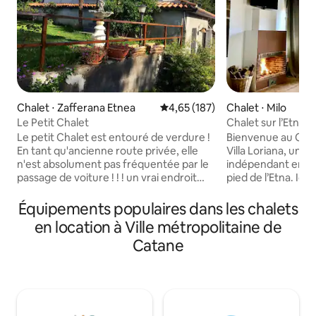
Chalet ⋅ Zafferana Etnea
Évaluation moyenne sur la base 
4,65 (187)
Chalet ⋅ Milo
Le Petit Chalet
Chalet sur l’Etna a
jusqu’à 4 places
Le petit Chalet est entouré de verdure !
Bienvenue au Chale
En tant qu'ancienne route privée, elle
Villa Loriana, un p
n'est absolument pas fréquentée par le
indépendant ento
passage de voiture ! ! ! un vrai endroit
pied de l’Etna. Ici, 
pour retrouver la paix intérieure.. Mais
cheminée à bois et
en voiture à seulement quelques
rendront votre séjour sp
Équipements populaires dans les chalets
minutes, vous vous retrouverez
dispose d’un lit do
en location à Ville métropolitaine de
immergé dans la belle et animée place
confortable, d’une
Catane
centrale de Zafferana , célèbre siège
dans la lave et d’u
Dell 'Ottobrata..qui a lieu tous les week-
des espaces simpl
ends d'octobre. Les soirs d'été, l’air frais
parfaits pour un c
et le rafraîchissement de la chaleur sont
jusqu’à 4 personnes
assurés ! Etna le plus grand volcan est
nature se fondent
actif d’Europe.
sicilienne authent