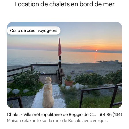
Location de chalets en bord de mer
4/5 personnes
Coup de cœur voyageurs
Coup de cœur voyageurs
Chalet ⋅ Ville métropolitaine de Reggio de Cal
Évaluation moy
4,86 (134)
abre
Maison relaxante sur la mer de Bocale avec verger .