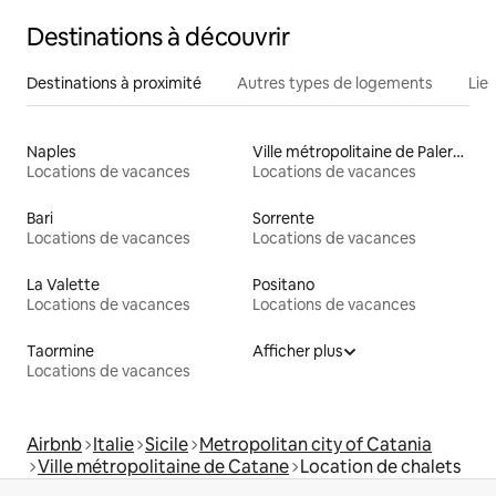
Destinations à découvrir
Destinations à proximité
Autres types de logements
Lie
Naples
Ville métropolitaine de Palerme
Locations de vacances
Locations de vacances
Bari
Sorrente
Locations de vacances
Locations de vacances
La Valette
Positano
Locations de vacances
Locations de vacances
Taormine
Afficher plus
Locations de vacances
Airbnb
Italie
Sicile
Metropolitan city of Catania
Ville métropolitaine de Catane
Location de chalets