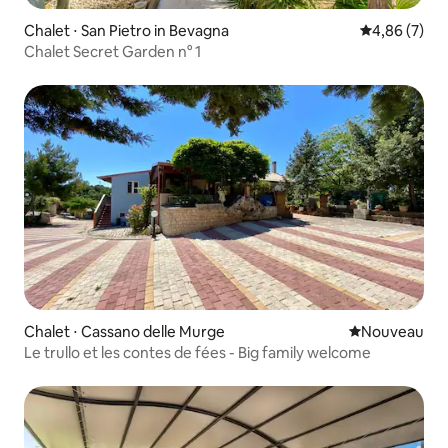
Chalet ⋅ San Pietro in Bevagna
Évaluation m
4,86 (7)
Chalet Secret Garden n° 1
Chalet ⋅ Cassano delle Murge
Nouvel hébe
Nouveau
Le trullo et les contes de fées - Big family welcome