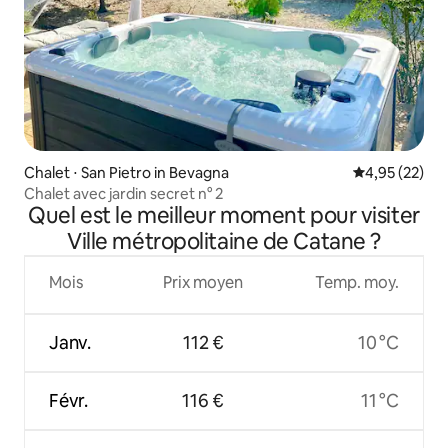
Chalet ⋅ San Pietro in Bevagna
Évaluation mo
4,95 (22)
Chalet avec jardin secret n° 2
Quel est le meilleur moment pour visiter
Ville métropolitaine de Catane ?
Mois
Prix moyen
Temp. moy.
Janv.
112 €
10 °C
Févr.
116 €
11 °C