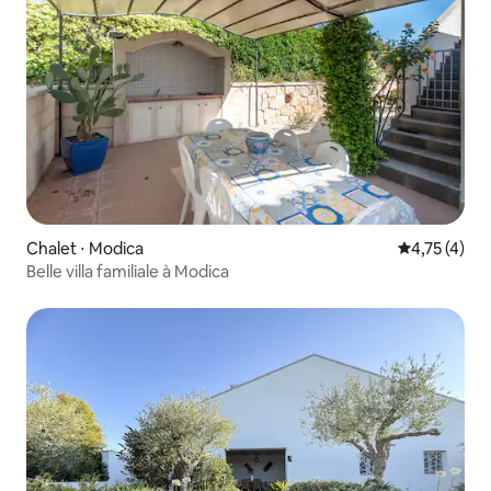
Chalet ⋅ Modica
Évaluation m
4,75 (4)
Belle villa familiale à Modica