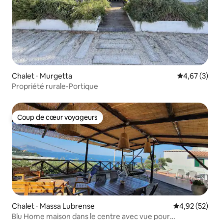
Chalet ⋅ Murgetta
Évaluation m
4,67 (3)
Propriété rurale-Portique
Coup de cœur voyageurs
Coup de cœur voyageurs
Chalet ⋅ Massa Lubrense
Évaluation mo
4,92 (52)
Blu Home maison dans le centre avec vue pour