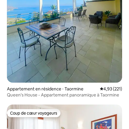
Appartement en résidence ⋅ Taormine
Évaluation moy
4,93 (221)
Queen's House - Appartement panoramique à Taormine
Coup de cœur voyageurs
Coup de cœur voyageurs