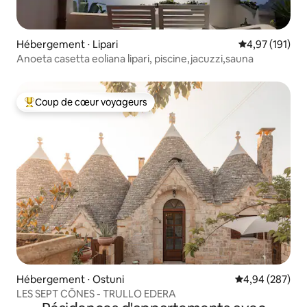
Hébergement ⋅ Lipari
Évaluation moy
4,97 (191)
Anoeta casetta eoliana lipari, piscine,jacuzzi,sauna
Coup de cœur voyageurs
Coups de cœur voyageurs les plus appréciés
Hébergement ⋅ Ostuni
Évaluation moy
4,94 (287)
LES SEPT CÔNES - TRULLO EDERA