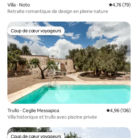
Villa ⋅ Noto
Évaluation mo
4,76 (79)
Retraite romantique de design en pleine nature
Coup de cœur voyageurs
Coup de cœur voyageurs
Trullo ⋅ Ceglie Messapica
Évaluation moy
4,96 (136)
Villa historique et trullo avec piscine privée
Coup de cœur voyageurs