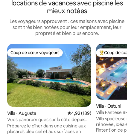
locations de vacances avec piscine les
mieux notées
Les voyageurs approuvent : ces maisons avec piscine
sont très bien notées pour leur emplacement, leur
propreté et bien plus encore.
Coup de cœur voyageurs
Coup de cœur 
Coup de cœur voyageurs
Coups de cœur vo
Villa ⋅ Ostuni
Villa Fantese BR
Villa ⋅ Augusta
Évaluation moyenne sur la base 
4,92 (189)
Villa spacieuse et
Vues panoramiques sur la côte depuis
rénovée, idéale po
une villa avec piscine
Préparez le dîner dans une cuisine aux
l'intention de prof
placards bleu ciel et aux surfaces en