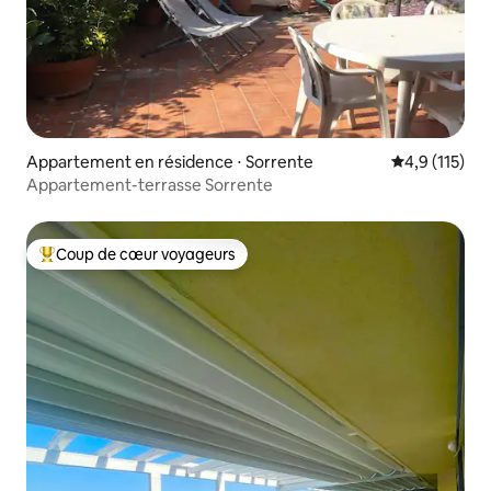
Appartement en résidence ⋅ Sorrente
Évaluation mo
4,9 (115)
Appartement-terrasse Sorrente
Coup de cœur voyageurs
Coups de cœur voyageurs les plus appréciés