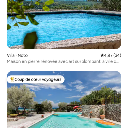
Villa ⋅ Noto
Évaluation mo
4,97 (34)
Maison en pierre rénovée avec art surplombant la ville de
Noto
Coup de cœur voyageurs
Coups de cœur voyageurs les plus appréciés