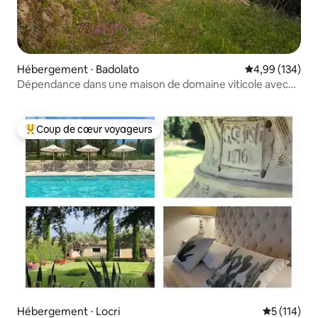
Hébergement ⋅ Badolato
Évaluation moy
4,99 (134)
Dépendance dans une maison de domaine viticole avec
piscine
Coup de cœur voyageurs
Coups de cœur voyageurs les plus appréciés
Hébergement ⋅ Locri
Évaluation 
5 (114)