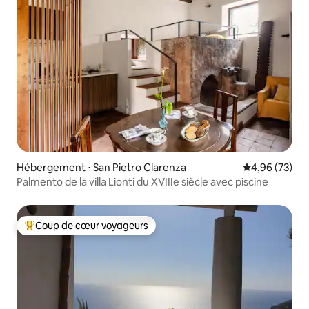
Hébergement ⋅ San Pietro Clarenza
Évaluation mo
4,96 (73)
Palmento de la villa Lionti du XVIIIe siècle avec piscine
Coup de cœur voyageurs
Coups de cœur voyageurs les plus appréciés