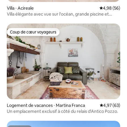
Villa ⋅ Acireale
Évaluation mo
4,98 (56)
Villa élégante avec vue sur l'océan, grande piscine et
vignoble
Coup de cœur voyageurs
Coup de cœur voyageurs
Logement de vacances ⋅ Martina Franca
Évaluation mo
4,97 (63)
Un emplacement exclusif à côté du relais d'Antico Pozzo.