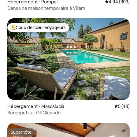
Hébergement ⋅ Pompéi
Évaluation moy
4,94 (303)
Dans une maison temporaire à Villam
Coup de cœur voyageurs
Coups de cœur voyageurs les plus appréciés
Hébergement ⋅ Mascalucia
Évaluation
5 (48)
Borgopetra – Gli Oleandri
Superhôte
Superhôte