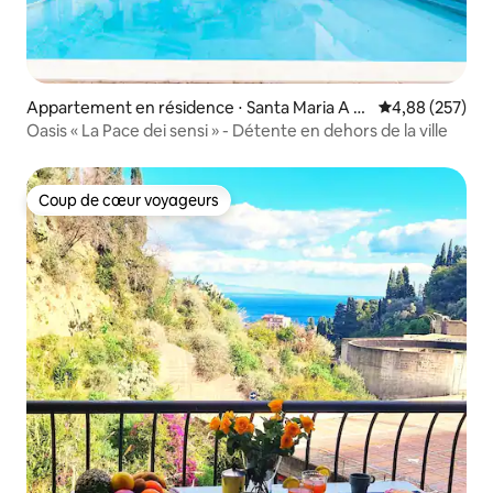
Appartement en résidence ⋅ Santa Maria A Vi
Évaluation moy
4,88 (257)
co
Oasis « La Pace dei sensi » - Détente en dehors de la ville
Coup de cœur voyageurs
Coup de cœur voyageurs