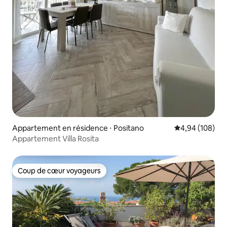
Appartement en résidence ⋅ Positano
Évaluation moy
4,94 (108)
Appartement Villa Rosita
Coup de cœur voyageurs
Coup de cœur voyageurs