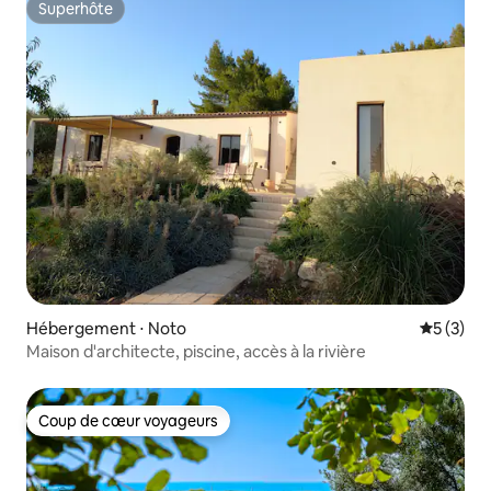
Superhôte
Superhôte
Hébergement ⋅ Noto
Évaluatio
5 (3)
Maison d'architecte, piscine, accès à la rivière
Coup de cœur voyageurs
Coup de cœur voyageurs