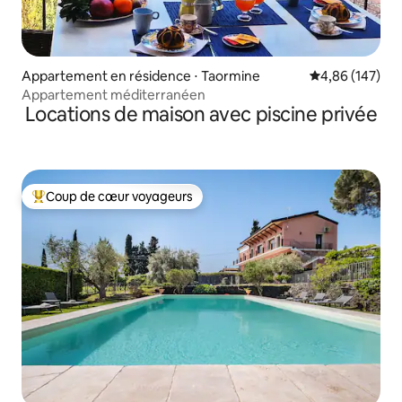
Appartement en résidence ⋅ Taormine
Évaluation moy
4,86 (147)
Appartement méditerranéen
Locations de maison avec piscine privée
Coup de cœur voyageurs
Coups de cœur voyageurs les plus appréciés