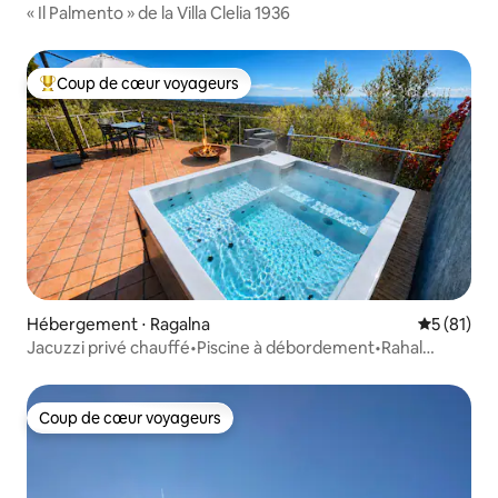
« Il Palmento » de la Villa Clelia 1936
Coup de cœur voyageurs
Coups de cœur voyageurs les plus appréciés
Hébergement ⋅ Ragalna
Évaluation
5 (81)
Jacuzzi privé chauffé•Piscine à débordement•Rahal
Luxury
Coup de cœur voyageurs
Coup de cœur voyageurs