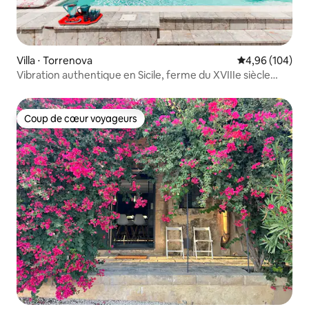
Villa ⋅ Torrenova
Évaluation moy
4,96 (104)
Vibration authentique en Sicile, ferme du XVIIIe siècle
avec vue panoramique sur la mer
Coup de cœur voyageurs
Coup de cœur voyageurs