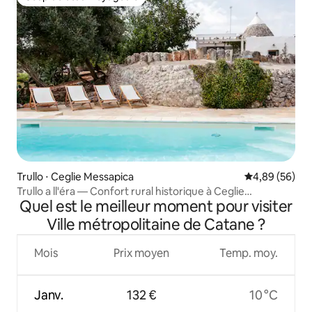
Coup de cœur voyageurs
Trullo ⋅ Ceglie Messapica
Évaluation mo
4,89 (56)
Trullo a ll'éra — Confort rural historique à Ceglie
Quel est le meilleur moment pour visiter
Messapica
Ville métropolitaine de Catane ?
Mois
Prix moyen
Temp. moy.
Janv.
132 €
10 °C