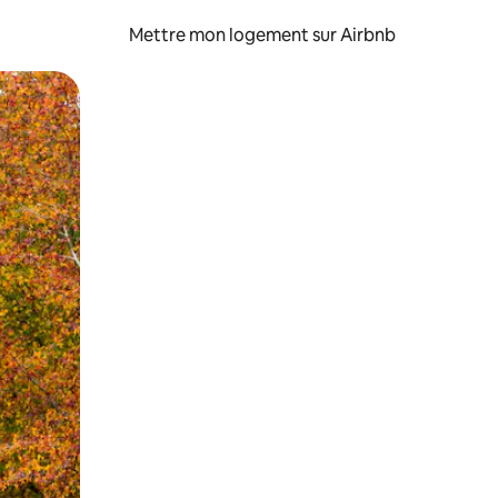
Mettre mon logement sur Airbnb
sant glisser.