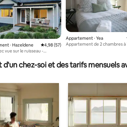
Appartement ⋅ Yea
Appartement de 2 chambres à 
ent ⋅ Hazeldene
Évaluation moyenne sur la base de 57 commen
4,98 (57)
5/18 Miller St, Yea
c vue sur le ruisseau -
la base de 199 commentaires : 4,99 sur 5
le
t d'un chez-soi et des tarifs mensuels 