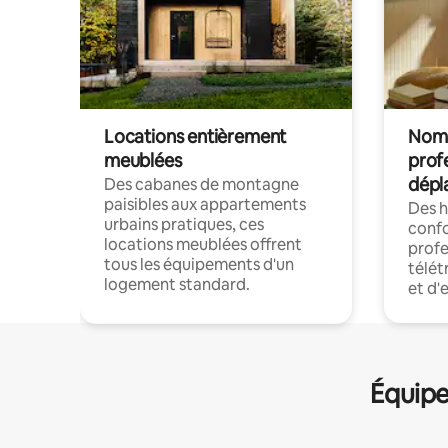
Locations entièrement
Noma
meublées
prof
dépl
Des cabanes de montagne
paisibles aux appartements
Des 
urbains pratiques, ces
confo
locations meublées offrent
profe
tous les équipements d'un
télét
logement standard.
et d'
Équipe