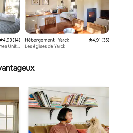
Évaluation moyenne sur la base de 14 commentaires : 4,93 sur 5
4,93 (14)
Hébergement ⋅ Yarck
Évaluation moyenne su
4,91 (35)
Yea Unit
Les églises de Yarck
taires : 4,98 sur 5
avantageux