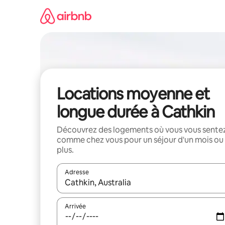
Aller
directement
au
contenu
Locations moyenne et
longue durée à Cathkin
Découvrez des logements où vous vous sente
comme chez vous pour un séjour d'un mois ou
plus.
Adresse
Lorsque les résultats s'affichent, utilisez les flèc
Arrivée