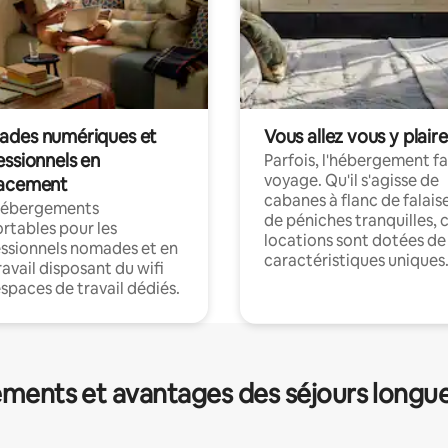
des numériques et
Vous allez vous y plaire
essionnels en
Parfois, l'hébergement fai
voyage. Qu'il s'agisse de
acement
cabanes à flanc de falais
hébergements
de péniches tranquilles, 
rtables pour les
locations sont dotées de
ssionnels nomades et en
caractéristiques uniques
ravail disposant du wifi
espaces de travail dédiés.
ments et avantages des séjours longu