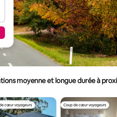
tions moyenne et longue durée à prox
de cœur voyageurs
Coup de cœur voyageurs
 cœur voyageurs les plus appréciés
Coup de cœur voyageurs