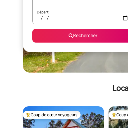
Départ
Rechercher
Loca
Coup de cœur voyageurs
Coup 
Coups de cœur voyageurs les plus appréciés
Coups de