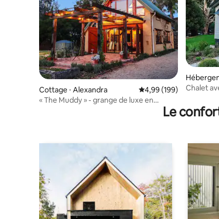
Hébergem
Chalet ave
Cottage ⋅ Alexandra
Évaluation moyenne sur 
4,99 (199)
Flowerda
« The Muddy » - grange de luxe en
Le confor
briques de boue