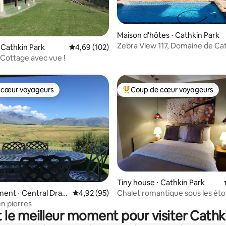
Maison d'hôtes ⋅ Cathkin Park
Zebra View 117, Domaine de Ca
 la base de 98 commentaires : 4,92 sur 5
 Cathkin Park
Évaluation moyenne sur la base de 102 commen
4,69 (102)
Cottage avec vue !
 cœur voyageurs
Coup de cœur voyageurs
 cœur voyageurs
Coups de cœur voyageurs les p
Tiny house ⋅ Cathkin Park
Chalet romantique sous les éto
 la base de 82 commentaires : 4,99 sur 5
ent ⋅ Central Drak
Évaluation moyenne sur la base de 95 commen
4,92 (95)
n pierres
 le meilleur moment pour visiter Cathk