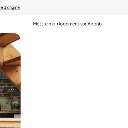
ue d'origine
Mettre mon logement sur Airbnb
sant glisser.