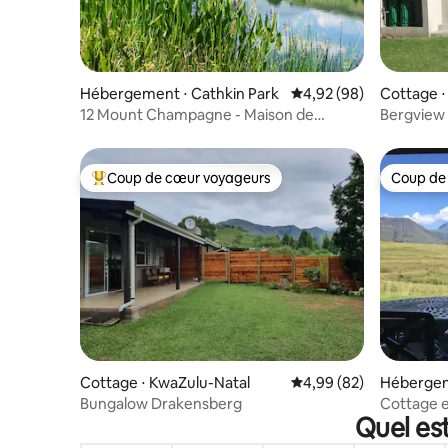
Hébergement ⋅ Cathkin Park
Évaluation moyenne sur
4,92 (98)
Cottage ⋅
12 Mount Champagne - Maison de
Bergview 
vacances de luxe
Coup de cœur voyageurs
Coup de
Coups de cœur voyageurs les plus appréciés
Coup de
Cottage ⋅ KwaZulu-Natal
Évaluation moyenne sur
4,99 (82)
Hébergem
ensberg
Bungalow Drakensberg
Cottage e
Quel est