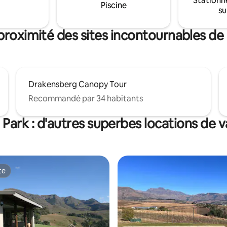
Stationn
omprennent un foyer extérieur,
restaurant Mystique. Le domaine est à
Piscine
su
age au gaz pour les journées
quelques minutes en voiture de
raîches et des couvertures
des équipements de Central
es pour vous garder au chaud !
Drakenberg.
proximité des sites incontournables de
Drakensberg Canopy Tour
Recommandé par 34 habitants
 Park : d'autres superbes locations de 
te
te