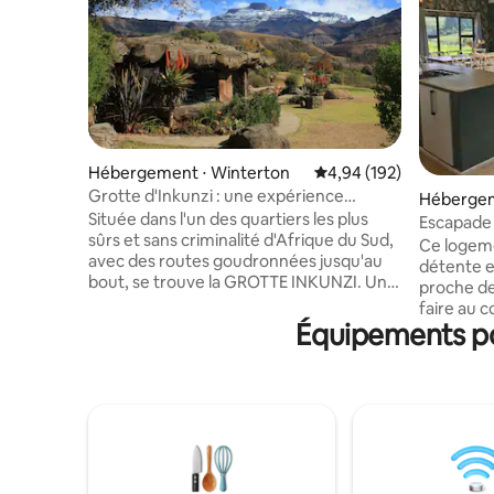
Hébergement ⋅ Winterton
Évaluation moyenne sur 
4,94 (192)
Grotte d'Inkunzi : une expérience
Hébergem
africaine unique.
Située dans l'un des quartiers les plus
Escapade
sûrs et sans criminalité d'Afrique du Sud,
Ce logeme
avec des routes goudronnées jusqu'au
détente e
bout, se trouve la GROTTE INKUNZI. Une
proche de
unité totalement unique, construite par
faire au c
le propriétaire avec un thème Bushman.
Équipements pop
Champagne
1 chambre seulement avec lit double. Lit
Drakensb
simple dans le salon. Un incroyable bain
dispose v
« roche » et une douche séparée. Donne
avez beso
sur une belle piscine rocheuse. Très
réseau, u
privé. 2 autres logements moins chers
barrage et
sur la propriété sont répertoriés
solaire. 3 chambres, 2 salles de bains et
séparément : THE ZULU HUT et DIDDLY
un séjour ouvert. 
SQUAT. Tous ont une vue imprenable sur