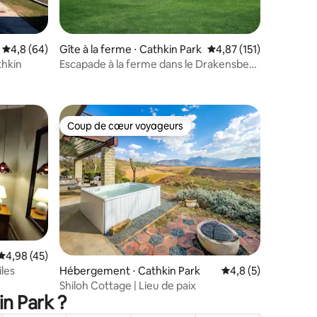
Évaluation moyenne sur la base de 64 commentaires : 4,8 sur 5
4,8 (64)
Gîte à la ferme ⋅ Cathkin Park
Évaluation moyenne sur
4,87 (151)
thkin
Escapade à la ferme dans le Drakensberg
taires : 4,69 sur 5
| Capacité d'hébergement de
12 personnes
Coup de cœur voyageurs
lus appréciés
Coup de cœur voyageurs
Évaluation moyenne sur la base de 45 commentaires : 4,98 sur 5
4,98 (45)
iles
taires : 4,92 sur 5
Hébergement ⋅ Cathkin Park
Évaluation moyenne 
4,8 (5)
Shiloh Cottage | Lieu de paix
in Park ?