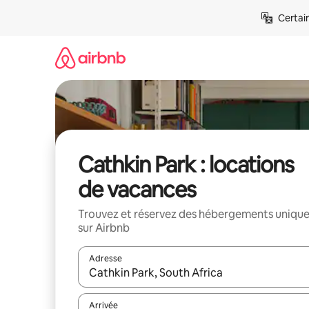
Aller
Certai
directement
au
contenu
Cathkin Park : locations
de vacances
Trouvez et réservez des hébergements uniqu
sur Airbnb
Adresse
Lorsque les résultats s'affichent, utilisez les flèc
Arrivée