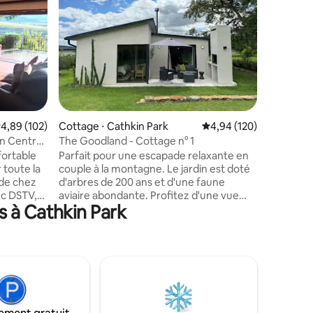
sur la m
Détendez
unique et
Drakensb
luxe fami
votre âme
surréalis
emblémat
complexe
Idéalemen
ntaires : 4,86 sur 5
valuation moyenne sur la base de 102 commentaires : 4,89 sur 5
4,89 (102)
Cottage ⋅ Cathkin Park
Évaluation moyenne sur
4,94 (120)
d'activit
tyrolienn
n Central
The Goodland - Cottage n° 1
équestres
ortable
Parfait pour une escapade relaxante en
visite de
 toute la
couple à la montagne. Le jardin est doté
Drakensb
d'arbres de 200 ans et d'une faune
restauran
ec DSTV,
aviaire abondante. Profitez d'une vue
papilles !
s à Cathkin Park
aai
panoramique sur les montagnes depuis
mune.
la véranda. Le chalet dispose d'un grand
e de la
lit 180 ultra confortable. Salle de bain
sur la
attenante avec douche à l'italienne.
partent à
Cuisine bien équipée avec cafetière
aine
Nespresso. Pataugeoire privée (non
z choisir
chauffée) Cheminée intérieure
rieur du
confortable. Barbecue braai et brasero