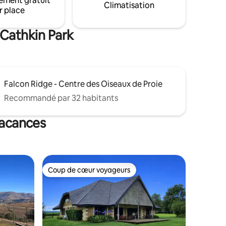
ement gratuit
extérieurs. *Propriété hors réseau -
Climatisation
r place
s sites et
Aucun chauffage personnel ni
équipement de cuisson électrique n'est
autorisé.
 Cathkin Park
Falcon Ridge - Centre des Oiseaux de Proie
Recommandé par 32 habitants
vacances
Coup de cœur voyageurs
Coup de cœur voyageurs