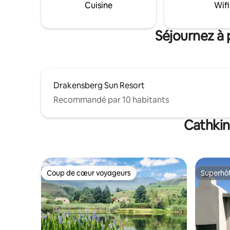
d'hiver c
Cuisine
Wifi
la montagne, sont confortables et
un chauff
entièrement équipés pour l'auto-
d'hiver f
restauration.
électriqu
Séjournez à 
Drakensberg Sun Resort
Recommandé par 10 habitants
Cathkin
Coup de cœur voyageurs
Superhô
Coup de cœur voyageurs
Superhô