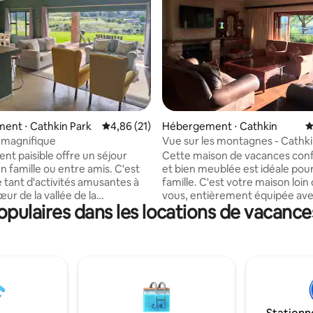
la base de 192 commentaires : 4,94 sur 5
ent ⋅ Cathkin Park
Évaluation moyenne sur la base de 21 comme
4,86 (21)
Hébergement ⋅ Cathkin
É
 magnifique
Vue sur les montagnes - Cathki
Drakenberg
nt paisible offre un séjour
Cette maison de vacances conf
n famille ou entre amis. C'est
et bien meublée est idéale pour
 tant d'activités amusantes à
famille. C'est votre maison loin de chez
œur de la vallée de la
vous, entièrement équipée av
ulaires dans les locations de vacance
, dans la région de Central
Wi-Fi, grande salle à manger, br
erg. Ce logement indépendant
extérieur et belle piscine com
raiment de tout ce dont vous
Découvrez la beauté de la vallé
in. Il est entièrement hors
Champagne tout en étant assis 
tilisant l'eau pompée de notre
terrasse en bois et les enfants 
 l'alimentation électrique
la chasse au lapin. Dans le dom
sécurisé d'Inkungu, vous pouve
Les équipements
de dîner à l'intérieur ou à l'exté