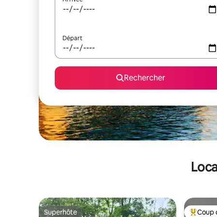
Départ
Rechercher
Loca
Superhôte
Coup 
Superhôte
Coups de