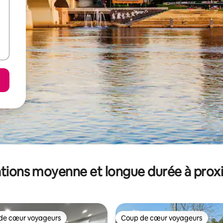
tions moyenne et longue durée à prox
de cœur voyageurs
Coup de cœur voyageurs
 cœur voyageurs les plus appréciés
Coup de cœur voyageurs