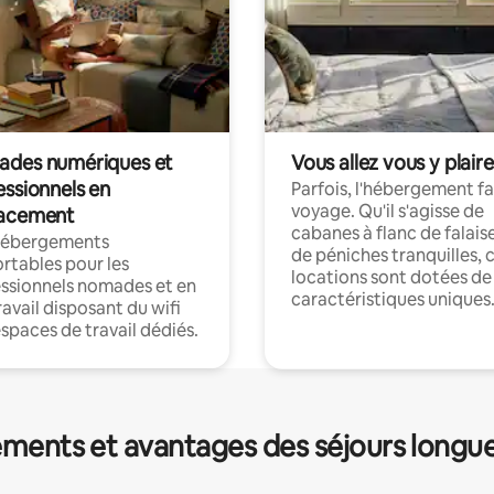
des numériques et
Vous allez vous y plaire
essionnels en
Parfois, l'hébergement fai
voyage. Qu'il s'agisse de
acement
cabanes à flanc de falais
hébergements
de péniches tranquilles, 
rtables pour les
locations sont dotées de
ssionnels nomades et en
caractéristiques uniques
ravail disposant du wifi
espaces de travail dédiés.
ments et avantages des séjours longu