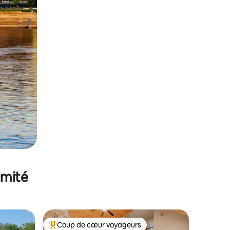
imité
Coup de cœur voyageurs
Coups de cœur voyageurs les plus appréciés