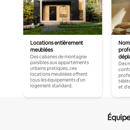
Locations entièrement
Noma
meublées
prof
dépl
Des cabanes de montagne
paisibles aux appartements
Des 
urbains pratiques, ces
confo
locations meublées offrent
profe
tous les équipements d'un
télét
logement standard.
et d'
Équipe