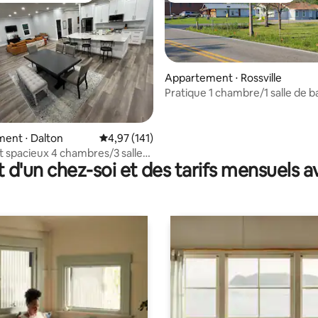
Appartement ⋅ Rossville
Pratique 1 chambre/1 salle de bai
KING
e sur la base de 4 commentaires : 5 sur 5
ent ⋅ Dalton
Évaluation moyenne sur la base de 141 comme
4,97 (141)
spacieux 4 chambres/3 salles
t d'un chez-soi et des tarifs mensuels 