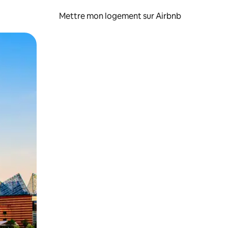
Mettre mon logement sur Airbnb
sant glisser.