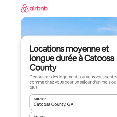
Aller
directement
au
contenu
Locations moyenne et
longue durée à Catoosa
County
Découvrez des logements où vous vous sente
comme chez vous pour un séjour d'un mois ou
plus.
Adresse
Lorsque les résultats s'affichent, utilisez les flèc
Arrivée