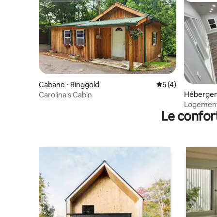
Cabane ⋅ Ringgold
Évaluation moyenn
5 (4)
Hébergem
Carolina's Cabin
Logement 
Le confor
de bain