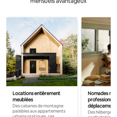
mensuels avantageux
Locations entièrement
Nomades num
meublées
professionnel
déplacement
Des cabanes de montagne
paisibles aux appartements
Des hébergem
urbains pratiques, ces