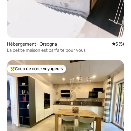
Hébergement ⋅ Orsogna
Évaluatio
5 (5)
La petite maison est parfaite pour vous
Coup de cœur voyageurs
Coups de cœur voyageurs les plus appréciés