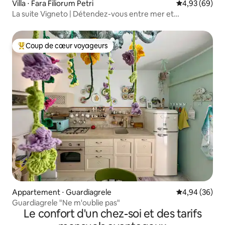
Villa ⋅ Fara Filiorum Petri
Évaluation mo
4,93 (69)
La suite Vigneto | Détendez-vous entre mer et
montagnes
Coup de cœur voyageurs
Coups de cœur voyageurs les plus appréciés
Appartement ⋅ Guardiagrele
Évaluation mo
4,94 (36)
Guardiagrele "Ne m'oublie pas"
Le confort d'un chez-soi et des tarifs