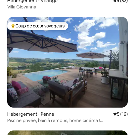
Hébergement ⋅ Villalago
Évaluation
5 (32)
Villa Giovanna
Coup de cœur voyageurs
Coups de cœur voyageurs les plus appréciés
Hébergement ⋅ Penne
Évaluation
5 (16)
Piscine privée, bain à remous, home cinéma !
(3 chambres)