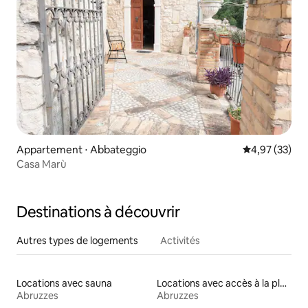
Appartement ⋅ Abbateggio
Évaluation mo
4,97 (33)
Casa Marù
Destinations à découvrir
Autres types de logements
Activités
Locations avec sauna
Locations avec accès à la plage
Abruzzes
Abruzzes