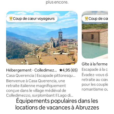
plus encore.
Coup de cœur voyageurs
Coup de cœur 
Coups de cœur voyageurs les plus appréciés
Coups de cœur vo
Gîte à la ferme ⋅ C
o
Escapade à la camp
Hébergement ⋅ Colledimezz
Évaluation moyenne sur la base
4,95 (65)
jacuzzi
Évadez-vous dans
o
Casa Querencia | Escapade pittoresque
retraite au cœur d
au bord d'un lac italien
Bienvenue à Casa Querencia, une
pour les couples 
retraite italienne magnifiquement
romantisme ou po
conçue dans le village médiéval de
escapade en famille. Idéalement s
Colledimezzo, surplombant Il Lago di
entre la mer et l
Équipements populaires dans les
Bomba. Cette maison en pierre
maison offre un c
restaurée avec amour offre quelque
locations de vacances à Abruzzes
époustouflant. Profitez d'équipements
chose de rare : une vue panoramique
extérieurs exclusif