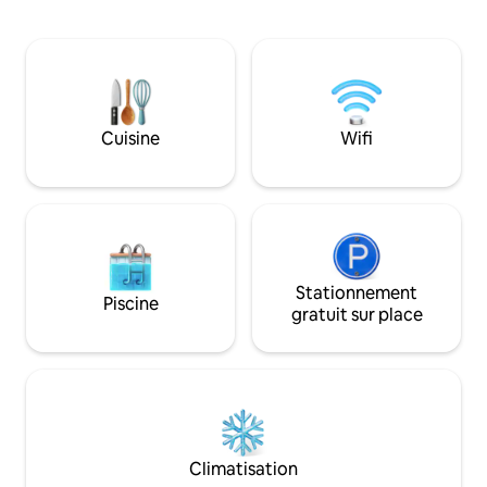
sur le lac et les montagnes depuis
rafraîchissante, un
chaque chambre. Alliant charme
foyer confortable 
historique et design moderne, il dispose
plein air. Entrez en contact avec la
de quatre espaces de couchage, d'un
nature et rencont
aménagement ouvert lumineux, d'une
animaux de ferme 
nouvelle cuisine, d'un balcon et d'une
canards, chats et 
terrasse pour la vie en plein air, créant un
Cuisine
Wifi
espace qui se sent magnifique et
profondément confortable. Une
véritable escapade italienne au bord du
lac.
Stationnement
Piscine
gratuit sur place
Climatisation