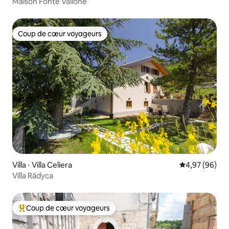
Maison Fonte Vallone
Coup de cœur voyageurs
Coup de cœur voyageurs
Villa ⋅ Villa Celiera
Évaluation mo
4,97 (96)
Villa Rādyca
Coup de cœur voyageurs
Coups de cœur voyageurs les plus appréciés