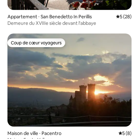
Appartement ⋅ San Benedetto In Perillis
Évaluation
5 (28)
Demeure du XVIIIe siècle devant l'abbaye
Coup de cœur voyageurs
Coup de cœur voyageurs
Maison de ville ⋅ Pacentro
Évaluatio
5 (8)