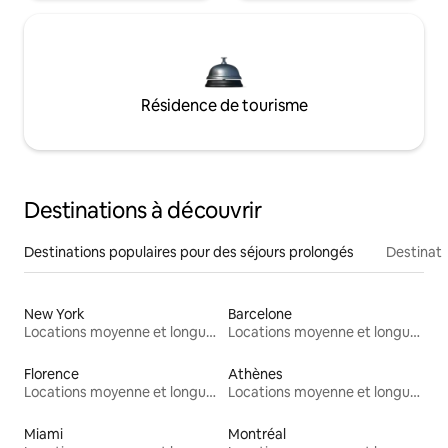
Résidence de tourisme
Destinations à découvrir
Destinations populaires pour des séjours prolongés
Destinati
New York
Barcelone
Locations moyenne et longue durée
Locations moyenne et longue durée
Florence
Athènes
Locations moyenne et longue durée
Locations moyenne et longue durée
Miami
Montréal