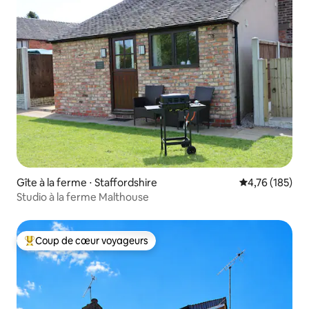
Gîte à la ferme ⋅ Staffordshire
Évaluation moy
4,76 (185)
Studio à la ferme Malthouse
Coup de cœur voyageurs
Coups de cœur voyageurs les plus appréciés