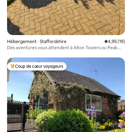
Hébergement ⋅ Staffordshire
Évaluation mo
4,95 (19)
Des aventures vous attendent à Alton Towers ou Peak
District
Coup de cœur voyageurs
Coups de cœur voyageurs les plus appréciés