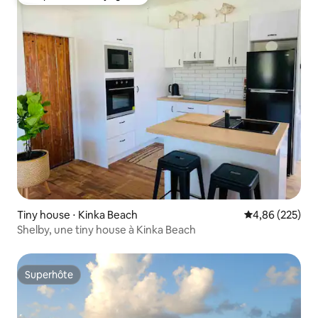
Coup de cœur voyageurs
Tiny house ⋅ Kinka Beach
Évaluation moy
4,86 (225)
Shelby, une tiny house à Kinka Beach
Superhôte
Superhôte