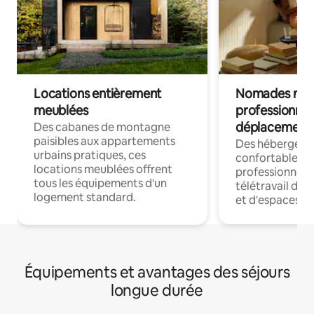
Locations entièrement
Nomades num
meublées
professionnel
déplacement
Des cabanes de montagne
paisibles aux appartements
Des hébergem
urbains pratiques, ces
confortables p
locations meublées offrent
professionnels
tous les équipements d'un
télétravail dis
logement standard.
et d'espaces de
Équipements et avantages des séjours
longue durée