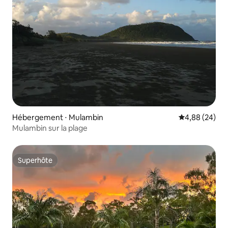
Hébergement ⋅ Mulambin
Évaluation mo
4,88 (24)
Mulambin sur la plage
Superhôte
Superhôte