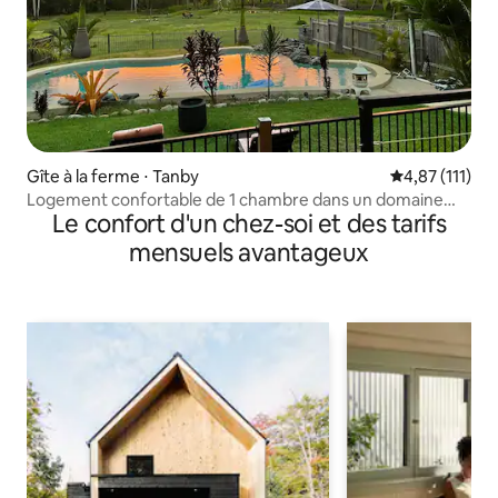
Gîte à la ferme ⋅ Tanby
Évaluation mo
4,87 (111)
Logement confortable de 1 chambre dans un domaine
Le confort d'un chez-soi et des tarifs
calme près de Yeppoon
mensuels avantageux