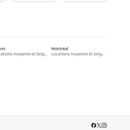
ami
Montréal
Locations moyenne et longue durée
Locations moyenne et longue durée