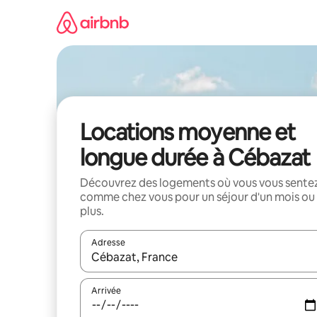
Aller
directement
au
contenu
Locations moyenne et
longue durée à Cébazat
Découvrez des logements où vous vous sente
comme chez vous pour un séjour d'un mois ou
plus.
Adresse
Lorsque les résultats s'affichent, utilisez les flèc
Arrivée