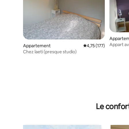
Apparte
Appart av
Appartement
Évaluation moyenne sur
4,75 (177)
Clermont
Chez laeti (presque studio)
Le confor