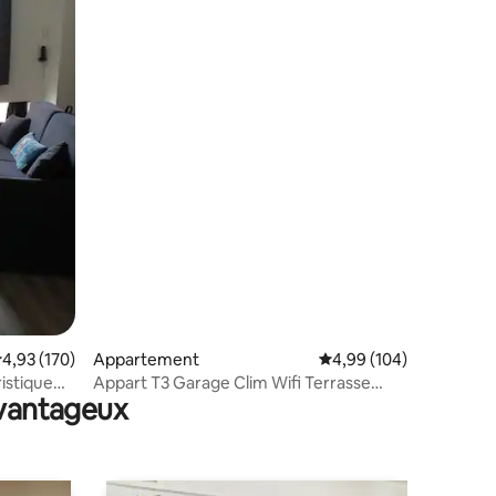
ntaires : 4,85 sur 5
valuation moyenne sur la base de 170 commentaires : 4,93 sur 5
4,93 (170)
Appartement
Évaluation moyenne sur
4,99 (104)
istique
Appart T3 Garage Clim Wifi Terrasse
avantageux
Cébazat