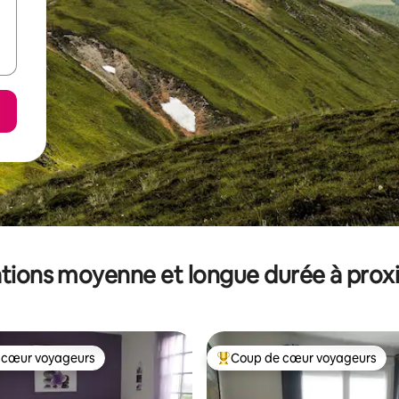
tions moyenne et longue durée à prox
 cœur voyageurs
Coup de cœur voyageurs
 cœur voyageurs
Coups de cœur voyageurs les p