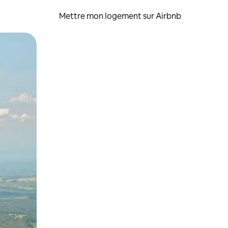
Mettre mon logement sur Airbnb
sant glisser.