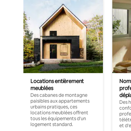
Locations entièrement
Noma
meublées
prof
dépl
Des cabanes de montagne
paisibles aux appartements
Des 
urbains pratiques, ces
confo
locations meublées offrent
profe
tous les équipements d'un
télét
logement standard.
et d'