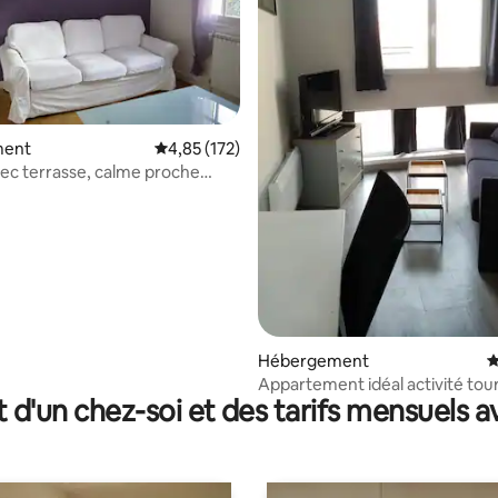
ment
Évaluation moyenne sur la base de 172 comme
4,85 (172)
ec terrasse, calme proche
 la base de 177 commentaires : 4,75 sur 5
-Fd
Hébergement
É
Appartement idéal activité tour
t d'un chez-soi et des tarifs mensuels 
ou travail