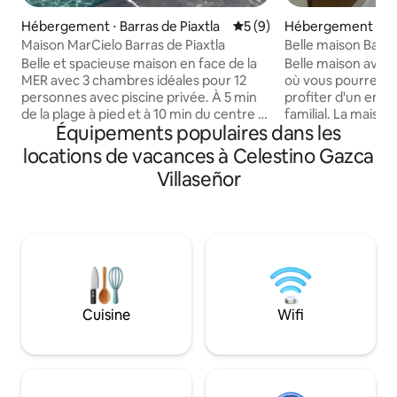
Hébergement ⋅ Barras de Piaxtla
Évaluation moyenne sur la 
5 (9)
Hébergement ⋅ Bar
Maison MarCielo Barras de Piaxtla
Belle maison Barra
Belle et spacieuse maison en face de la
Belle maison avec 
MER avec 3 chambres idéales pour 12
où vous pourrez v
personnes avec piscine privée. À 5 min
profiter d'un env
de la plage à pied et à 10 min du centre à
familial. La maison
Équipements populaires dans les
pied. Entièrement réfrigérée, 2 étages,
chambres spacieu
4 salles de bains complètes, salon avec
propre salle de ba
locations de vacances à Celestino Gazca
télévision intelligente, salle à manger
rend le séjour plu
Villaseñor
pour 10 personnes, cuisine entièrement
invités. La maison 
équipée. Elle dispose d'un barbecue, de
20 personnes et d
meubles d'extérieur pour la zone de la
garage pouvant acc
piscine. (Pour le moment, il n'y a pas de
voitures avec port
bonne couverture téléphonique dans la
disposons d'un gr
région, nous avons le wi-fi) parking privé.
barbecue, palapa, 
accès à la plage.
Cuisine
Wifi