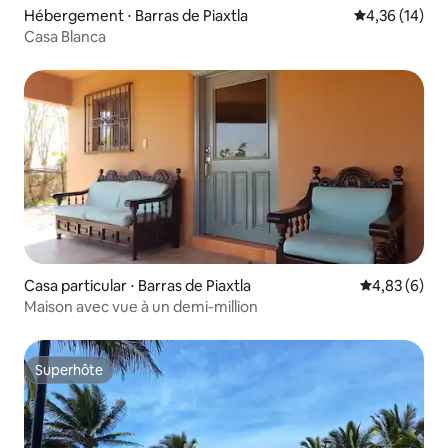
Hébergement ⋅ Barras de Piaxtla
Évaluation mo
4,36 (14)
Casa Blanca
Casa particular ⋅ Barras de Piaxtla
Évaluation m
4,83 (6)
Maison avec vue à un demi-million
Superhôte
Superhôte