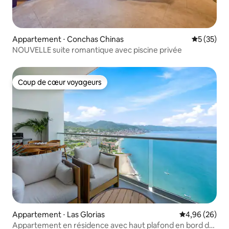
Appartement ⋅ Conchas Chinas
Évaluation
5 (35)
NOUVELLE suite romantique avec piscine privée
Coup de cœur voyageurs
Coup de cœur voyageurs
Appartement ⋅ Las Glorias
Évaluation mo
4,96 (26)
Appartement en résidence avec haut plafond en bord de