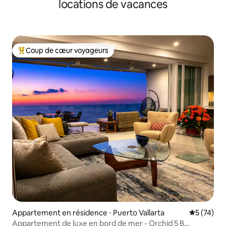
locations de vacances
Coup de cœur voyageurs
Coups de cœur voyageurs les plus appréciés
Appartement en résidence ⋅ Puerto Vallarta
Évaluation
5 (74)
Appartement de luxe en bord de mer - Orchid 5 B