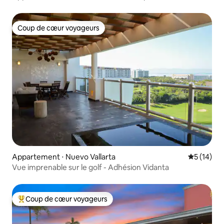
mer
Coup de cœur voyageurs
Coup de cœur voyageurs
Appartement ⋅ Nuevo Vallarta
Évaluation
5 (14)
Vue imprenable sur le golf - Adhésion Vidanta
Coup de cœur voyageurs
Coups de cœur voyageurs les plus appréciés