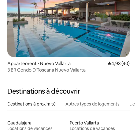
Appartement ⋅ Nuevo Vallarta
Évaluation mo
4,93 (40)
3 BR Condo D'Toscana Nuevo Vallarta
Destinations à découvrir
Destinations à proximité
Autres types de logements
Lie
Guadalajara
Puerto Vallarta
Locations de vacances
Locations de vacances