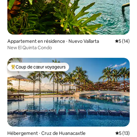
Appartement en résidence ⋅ Nuevo Vallarta
Évaluation
5 (14)
New El Quinta Condo
Coup de cœur voyageurs
Coups de cœur voyageurs les plus appréciés
Hébergement ⋅ Cruz de Huanacaxtle
Évaluation
5 (13)