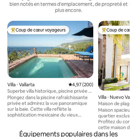
bien notés en termes d'emplacement, de propreté et
plus encore.
Coup de cœur voyageurs
Coup de cœur 
Coups de cœur voyageurs les plus appréciés
Coups de cœur vo
Villa ⋅ Vallarta
Évaluation moyenne sur la base 
4,97 (200)
Superbe villa historique, piscine privée et
vue à 20°
Villa ⋅ Nuevo Vallar
Plongez dans la piscine rafraîchissante
privée et admirez la vue panoramique
Maison de plage à 
sur la baie. Cette villa reflète la
*Piscine privée*
Maison spacieuse 
sophistication mexicaine du vieux
quartier exclusif 
monde avec des poutres apparentes en
Profitez du confort
bois, des carreaux peints à la main et des
cette maison de 3 
antiquités coloniales aux côtés
Équipements populaires dans les
de bain (1 chambre 