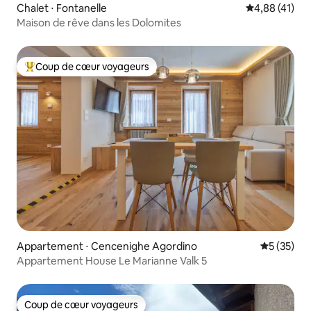
Chalet ⋅ Fontanelle
Évaluation mo
4,88 (41)
Maison de rêve dans les Dolomites
Coup de cœur voyageurs
Coups de cœur voyageurs les plus appréciés
Appartement ⋅ Cencenighe Agordino
Évaluation
5 (35)
Appartement House Le Marianne Valk 5
Coup de cœur voyageurs
Coup de cœur voyageurs