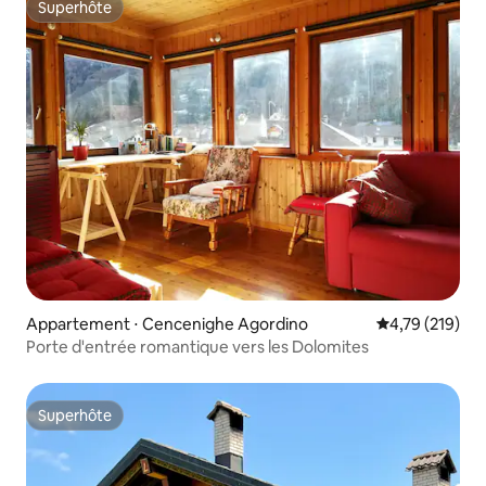
Superhôte
Superhôte
Appartement ⋅ Cencenighe Agordino
Évaluation moy
4,79 (219)
Porte d'entrée romantique vers les Dolomites
Superhôte
Superhôte