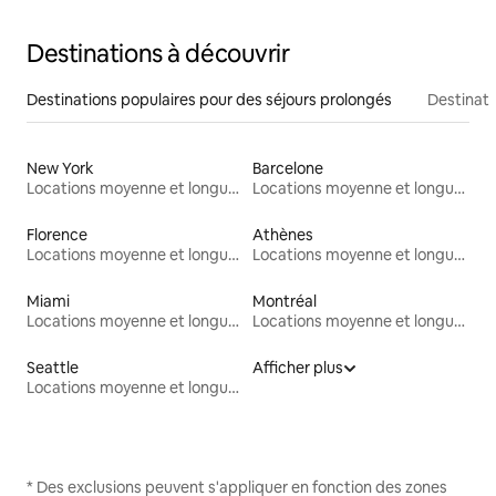
Destinations à découvrir
Destinations populaires pour des séjours prolongés
Destinati
New York
Barcelone
Locations moyenne et longue durée
Locations moyenne et longue durée
Florence
Athènes
Locations moyenne et longue durée
Locations moyenne et longue durée
Miami
Montréal
Locations moyenne et longue durée
Locations moyenne et longue durée
Seattle
Afficher plus
Locations moyenne et longue durée
* Des exclusions peuvent s'appliquer en fonction des zones