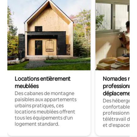
Locations entièrement
Nomades num
meublées
professionnel
déplacement
Des cabanes de montagne
paisibles aux appartements
Des hébergem
urbains pratiques, ces
confortables p
locations meublées offrent
professionnels
tous les équipements d'un
télétravail dis
logement standard.
et d'espaces de