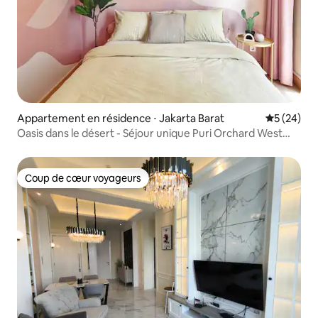
Appartement en résidence ⋅ Jakarta Barat
Évaluation
5 (24)
Oasis dans le désert - Séjour unique Puri Orchard West
Jakarta
Coup de cœur voyageurs
Coup de cœur voyageurs