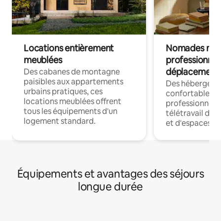
Locations entièrement
Nomades num
meublées
professionnel
déplacement
Des cabanes de montagne
paisibles aux appartements
Des hébergem
urbains pratiques, ces
confortables p
locations meublées offrent
professionnels
tous les équipements d'un
télétravail dis
logement standard.
et d'espaces de
Équipements et avantages des séjours
longue durée