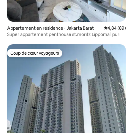
Appartement en résidence ⋅ Jakarta Barat
Évaluation mo
4,84 (89)
Super appartement penthouse st.moritz Lippomall puri
Coup de cœur voyageurs
Coup de cœur voyageurs