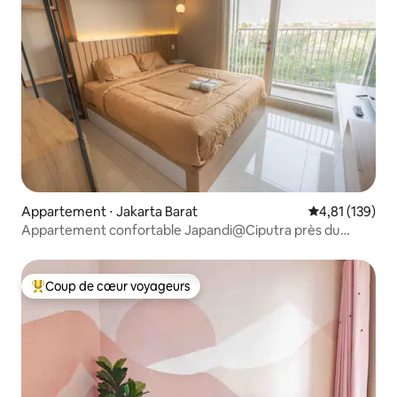
Appartement ⋅ Jakarta Barat
Évaluation moy
4,81 (139)
Appartement confortable Japandi@Ciputra près du
centre commercial Puri 35 m2
Coup de cœur voyageurs
Coups de cœur voyageurs les plus appréciés