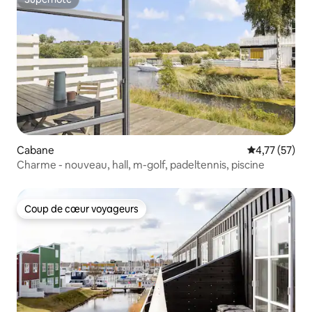
Superhôte
Cabane
Évaluation mo
4,77 (57)
Charme - nouveau, hall, m-golf, padeltennis, piscine
Coup de cœur voyageurs
Coup de cœur voyageurs