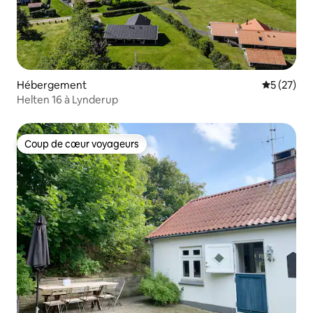
Hébergement
Évaluation
5 (27)
Helten 16 à Lynderup
Coup de cœur voyageurs
Coup de cœur voyageurs