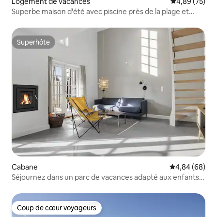
Logement de vacances
Évaluation mo
4,89 (75)
Superbe maison d'été avec piscine près de la plage et
avec vue
Superhôte
Superhôte
Cabane
Évaluation mo
4,84 (68)
Séjournez dans un parc de vacances adapté aux enfants
dans le Jutland central.
Coup de cœur voyageurs
Coup de cœur voyageurs