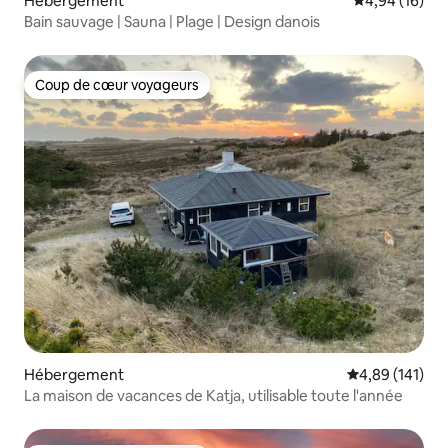
Hébergement
Évaluation mo
4,94 (16)
Bain sauvage | Sauna | Plage | Design danois
Coup de cœur voyageurs
Coup de cœur voyageurs
Hébergement
Évaluation moy
4,89 (141)
La maison de vacances de Katja, utilisable toute l'année