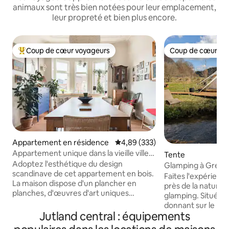
animaux sont très bien notées pour leur emplacement,
leur propreté et bien plus encore.
Coup de cœur voyageurs
Coup de cœur vo
Coups de cœur voyageurs les plus appréciés
Coup de cœur vo
Appartement en résidence
Évaluation moyenne sur la base 
4,89 (333)
Appartement unique dans la vieille ville,
Tente
Aarhus
Adoptez l'esthétique du design
Glamping à Grejsd
scandinave de cet appartement en bois.
Faites l'expérience
La maison dispose d'un plancher en
près de la nature 
planches, d'œuvres d'art uniques
glamping. Situé su
partout, de touches de couleur, d'un
donnant sur le ruis
mélange éclectique de meubles
Jutland central : équipements
vous pourrez profit
contemporains et anciens et de vues sur
du cadre paisible 