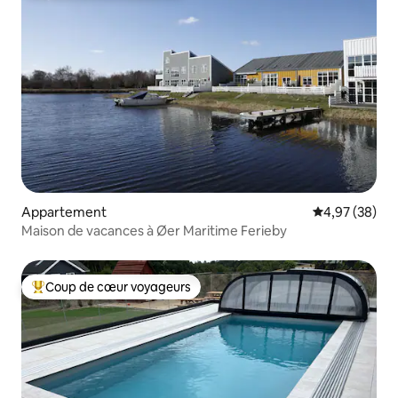
Appartement
Évaluation mo
4,97 (38)
Maison de vacances à Øer Maritime Ferieby
Coup de cœur voyageurs
Coups de cœur voyageurs les plus appréciés