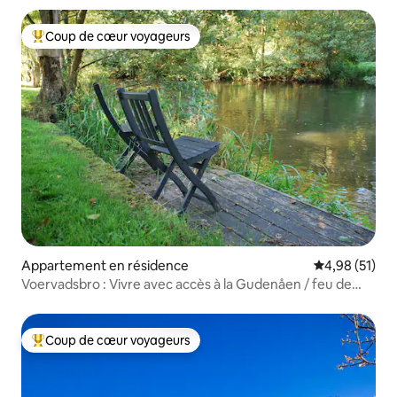
Coup de cœur voyageurs
Coups de cœur voyageurs les plus appréciés
Appartement en résidence
Évaluation mo
4,98 (51)
Voervadsbro : Vivre avec accès à la Gudenåen / feu de
camp
Coup de cœur voyageurs
Coups de cœur voyageurs les plus appréciés