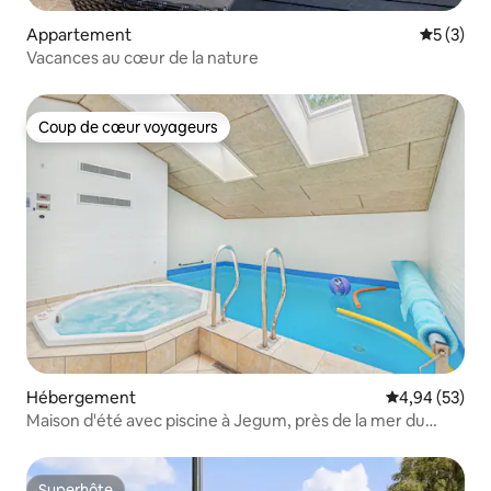
Appartement
Évaluatio
5 (3)
Vacances au cœur de la nature
Coup de cœur voyageurs
Coup de cœur voyageurs
Hébergement
Évaluation mo
4,94 (53)
Maison d'été avec piscine à Jegum, près de la mer du
Nord.
Superhôte