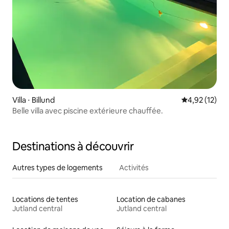
Villa ⋅ Billund
Évaluation mo
4,92 (12)
Belle villa avec piscine extérieure chauffée.
Destinations à découvrir
Autres types de logements
Activités
Locations de tentes
Location de cabanes
Jutland central
Jutland central