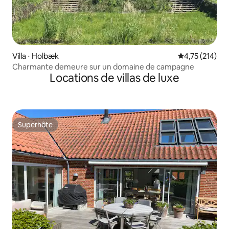
Villa ⋅ Holbæk
Évaluation moy
4,75 (214)
Charmante demeure sur un domaine de campagne
Locations de villas de luxe
Superhôte
Superhôte