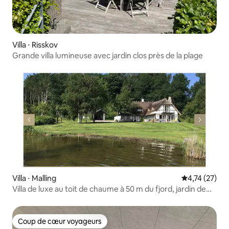
Villa ⋅ Risskov
Grande villa lumineuse avec jardin clos près de la plage
Villa ⋅ Malling
Évaluation mo
4,74 (27)
Villa de luxe au toit de chaume à 50 m du fjord, jardin de
13 500 m²
Coup de cœur voyageurs
Coup de cœur voyageurs