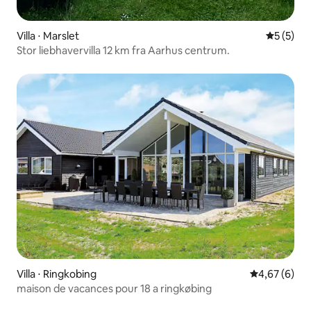
Villa ⋅ Marslet
Évaluatio
5 (5)
Stor liebhavervilla 12 km fra Aarhus centrum.
Villa ⋅ Ringkobing
Évaluation m
4,67 (6)
maison de vacances pour 18 a ringkøbing