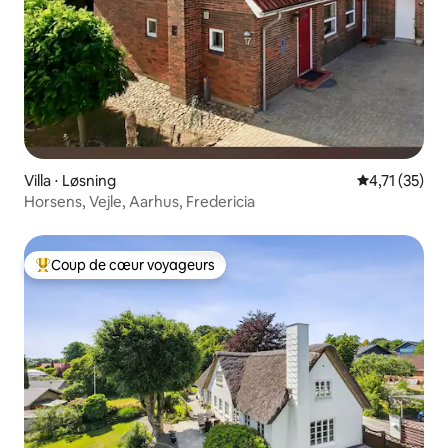
Villa ⋅ Løsning
Évaluation mo
4,71 (35)
Horsens, Vejle, Aarhus, Fredericia
Coup de cœur voyageurs
Coups de cœur voyageurs les plus appréciés