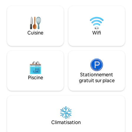
et une aire de jeux, etc. La m
Maison de jeux - Trampoline - Foyer
bien équipée avec 1
extérieur - Cerceau de basket-ball - Plus
besoin supplément
de terrains de jeux + patinoire - La forêt
peuvent utiliser 1
avec des pistes de VTT est très proche -
supplémentaire ave
Knudsø est à 200 mètres. La planche de
rendez-vous. La maison dispose d'un
SUP est dans la maison - Ry Haller +
Cuisine
Wifi
grand jardin et d'une 
centre de padel + terrains de football à
possible d'install
proximité
caravane sur la pr
vous.
Stationnement
Piscine
gratuit sur place
Climatisation