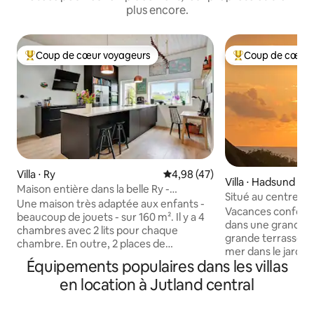
plus encore.
Coup de cœur voyageurs
Coup de cœur 
Coups de cœur voyageurs les plus appréciés
Coups de cœur vo
Villa ⋅ Ry
Évaluation moyenne sur la base
4,98 (47)
Villa ⋅ Hadsund
Maison entière dans la belle Ry -
Situé au centre ave
beaucoup d'espace et de jouets.
Une maison très adaptée aux enfants -
port
Vacances conforta
beaucoup de jouets - sur 160 m². Il y a 4
dans une grande m
chambres avec 2 lits pour chaque
grande terrasse et jardin. 
chambre. En outre, 2 places de
mer dans le jardi
couchage dans la cuisine sous la forme
Équipements populaires dans les villas
mètres jusqu'à la 
d'un loft et d'une alcôve. L'électricité,
jusqu'au port de p
en location à Jutland central
l'eau, le chauffage + le linge de lit et le
jusqu'au centre-vi
linge de lit sont inclus dans le prix. Les
commerces, des re
enfants vont adorer : - Téléphérique -