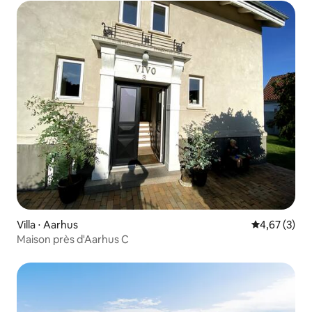
Villa ⋅ Aarhus
Évaluation m
4,67 (3)
Maison près d'Aarhus C