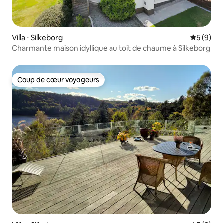
Villa ⋅ Silkeborg
Évaluatio
5 (9)
Charmante maison idyllique au toit de chaume à Silkeborg
Coup de cœur voyageurs
Coup de cœur voyageurs