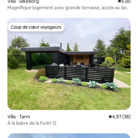
Villa ⋅ Silkeborg
Évaluatio
5 (8)
Magnifique logement avec grande terrasse, accès au lac.
Coup de cœur voyageurs
Coup de cœur voyageurs
Villa ⋅ Tarm
Évaluation mo
4,97 (38)
À la lisière de la forêt 12