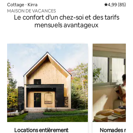
Cottage ⋅ Kirra
Évaluation mo
4,99 (85)
MAISON DE VACANCES
Le confort d'un chez-soi et des tarifs
mensuels avantageux
Locations entièrement
Nomades num