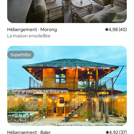
Hébergement ⋅ Morong
Évaluation mo
4,98 (40)
La maison ensoleillée
Superhôte
Superhôte
Hébergement ⋅ Baler
Évaluation mo
4,92 (37)