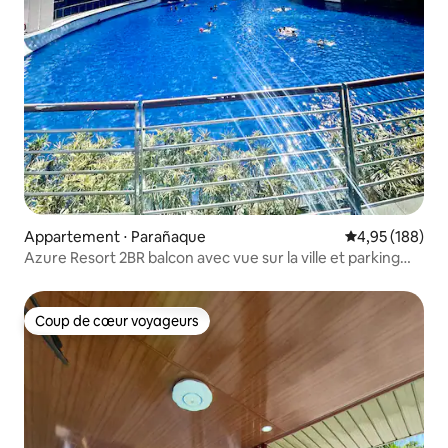
Appartement ⋅ Parañaque
Évaluation moy
4,95 (188)
Azure Resort 2BR balcon avec vue sur la ville et parking
gratuit
Coup de cœur voyageurs
Coup de cœur voyageurs