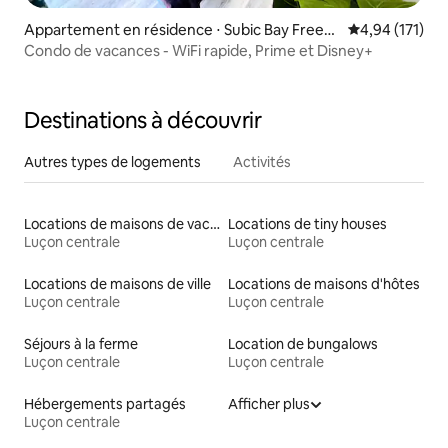
Appartement en résidence ⋅ Subic Bay Freep
Évaluation moy
4,94 (171)
ort Zone
Condo de vacances - WiFi rapide, Prime et Disney+
Destinations à découvrir
Autres types de logements
Activités
Locations de maisons de vacances
Locations de tiny houses
Luçon centrale
Luçon centrale
Locations de maisons de ville
Locations de maisons d'hôtes
Luçon centrale
Luçon centrale
Séjours à la ferme
Location de bungalows
Luçon centrale
Luçon centrale
Hébergements partagés
Afficher plus
Luçon centrale