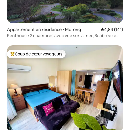
Appartement en résidence ⋅ Morong
Évaluation moy
4,84 (141)
Penthouse 2 chambres avec vue sur la mer, Seabreeze
Verandas P06
Coup de cœur voyageurs
Coups de cœur voyageurs les plus appréciés