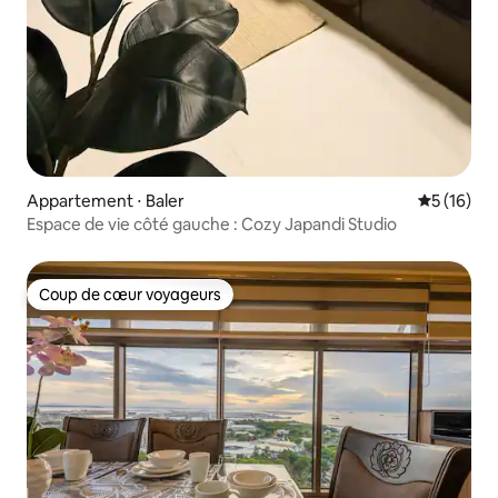
Appartement ⋅ Baler
Évaluation
5 (16)
Espace de vie côté gauche : Cozy Japandi Studio
Coup de cœur voyageurs
Coup de cœur voyageurs