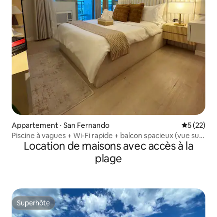
Appartement ⋅ San Fernando
Évaluation
5 (22)
Piscine à vagues + Wi-Fi rapide + balcon spacieux (vue sur
Location de maisons avec accès à la
le mont)
plage
Superhôte
Superhôte