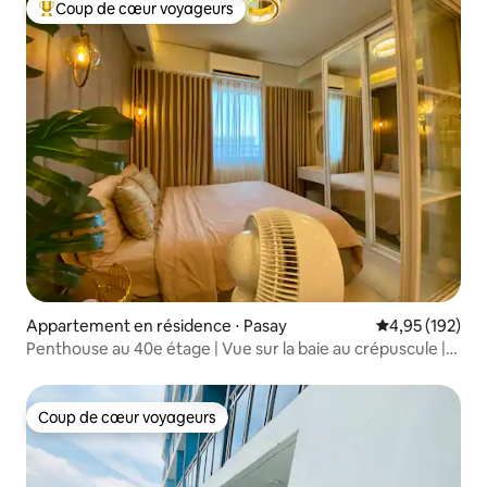
Coup de cœur voyageurs
Coups de cœur voyageurs les plus appréciés
Appartement en résidence ⋅ Pasay
Évaluation moy
4,95 (192)
Penthouse au 40e étage | Vue sur la baie au crépuscule |
Près du MOA et de l'aéroport
Coup de cœur voyageurs
Coup de cœur voyageurs