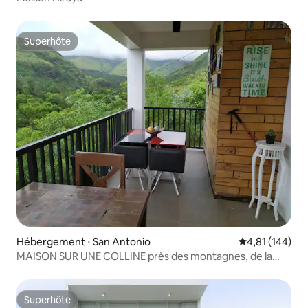
Superhôte
Superhôte
Hébergement ⋅ San Antonio
Évaluation moy
4,81 (144)
MAISON SUR UNE COLLINE près des montagnes, de la
rivière et de la plage
Superhôte
Superhôte