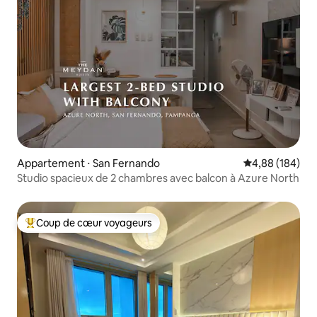
Appartement ⋅ San Fernando
Évaluation moy
4,88 (184)
Studio spacieux de 2 chambres avec balcon à Azure North
Coup de cœur voyageurs
Coups de cœur voyageurs les plus appréciés