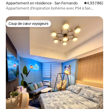
Appartement en résidence ⋅ San Fernando
Évaluation moy
4,93 (186)
Appartement d'inspiration bohème avec PS4 à San
Fernando
Coup de cœur voyageurs
Coup de cœur voyageurs