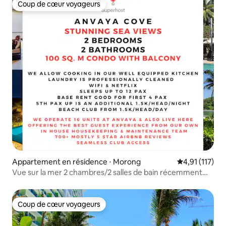
Coup de cœur voyageurs
Coup de cœur voyageurs
Appartement en résidence ⋅ Morong
Évaluation mo
4,91 (117)
Vue sur la mer 2 chambres/2 salles de bain récemment
rénovées Anvaya Cove #C5
Coup de cœur voyageurs
Coup de cœur voyageurs