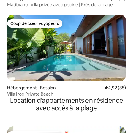
Matityahu : villa privée avec piscine | Près de la plage
Coup de cœur voyageurs
Coup de cœur voyageurs
Hébergement ⋅ Botolan
Évaluation mo
4,92 (38)
Villa Irog Private Beach
Location d'appartements en résidence
avec accès à la plage