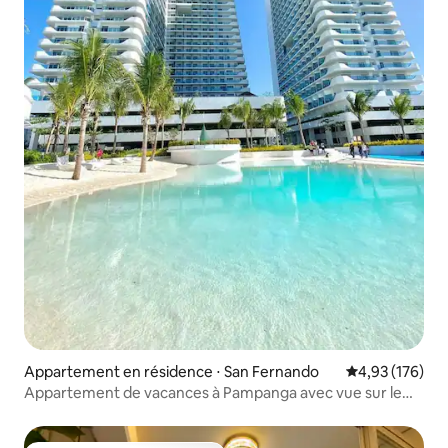
Appartement en résidence ⋅ San Fernando
Évaluation moy
4,93 (176)
Appartement de vacances à Pampanga avec vue sur le
SM SkyRanch !