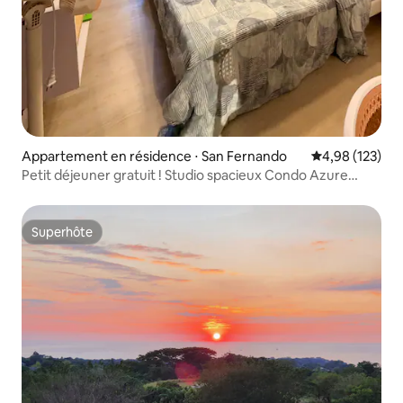
Appartement en résidence ⋅ San Fernando
Évaluation moy
4,98 (123)
Petit déjeuner gratuit ! Studio spacieux Condo Azure
North
Superhôte
Superhôte