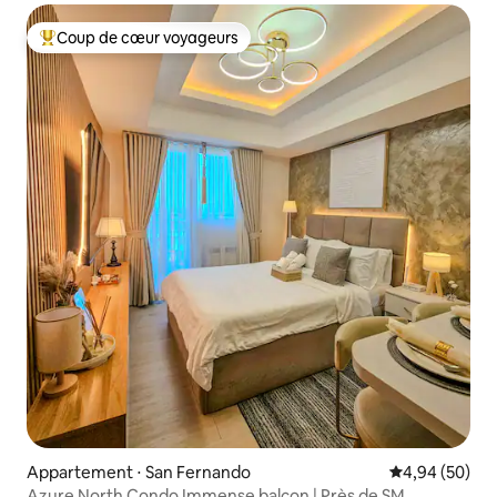
Coup de cœur voyageurs
Coups de cœur voyageurs les plus appréciés
Appartement ⋅ San Fernando
Évaluation mo
4,94 (50)
Azure North Condo Immense balcon | Près de SM