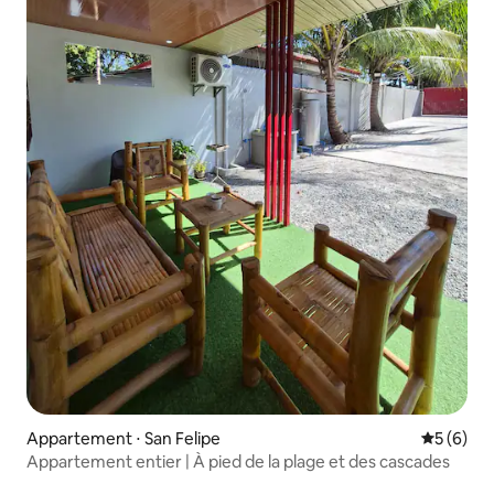
Appartement ⋅ San Felipe
Évaluatio
5 (6)
Appartement entier | À pied de la plage et des cascades