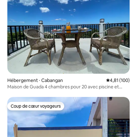
Hébergement ⋅ Cabangan
Évaluation moy
4,81 (100)
Maison de Guada 4 chambres pour 20 avec piscine et
chalet de plage
Coup de cœur voyageurs
Coup de cœur voyageurs