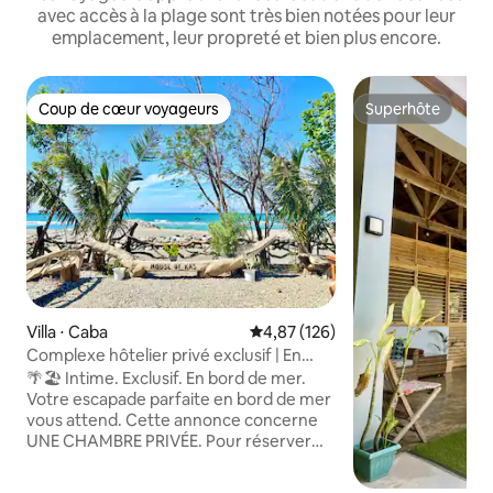
avec accès à la plage sont très bien notées pour leur
emplacement, leur propreté et bien plus encore.
Coup de cœur voyageurs
Superhôte
Coup de cœur voyageurs
Superhôte
Villa ⋅ Caba
Évaluation moyenne sur la base 
4,87 (126)
Complexe hôtelier privé exclusif | En
bord de mer | La Union
🌴🏖️ Intime. Exclusif. En bord de mer.
Votre escapade parfaite en bord de mer
vous attend. Cette annonce concerne
UNE CHAMBRE PRIVÉE. Pour réserver
des chambres supplémentaires et
accueillir de grands groupes, veuillez