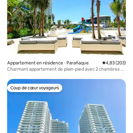
Appartement en résidence ⋅ Parañaque
Évaluation moy
4,83 (203)
Charmant appartement de plain-pied avec 2 chambres et
patio en bord de mer
Coup de cœur voyageurs
Coup de cœur voyageurs