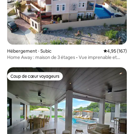
Hébergement ⋅ Subic
Évaluation moy
4,95 (167)
Home Away : maison de 3 étages • Vue imprenable et
grande piscine
Coup de cœur voyageurs
Coup de cœur voyageurs