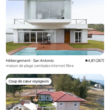
Hébergement ⋅ San Antonio
Évaluation moy
4,81 (267)
maison de plage zambales internet fibre
Coup de cœur voyageurs
Coup de cœur voyageurs