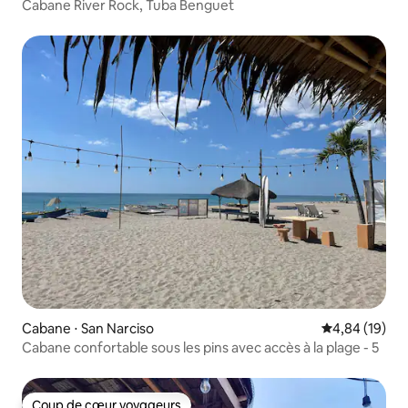
Cabane River Rock, Tuba Benguet
Cabane ⋅ San Narciso
Évaluation mo
4,84 (19)
Cabane confortable sous les pins avec accès à la plage - 5
Coup de cœur voyageurs