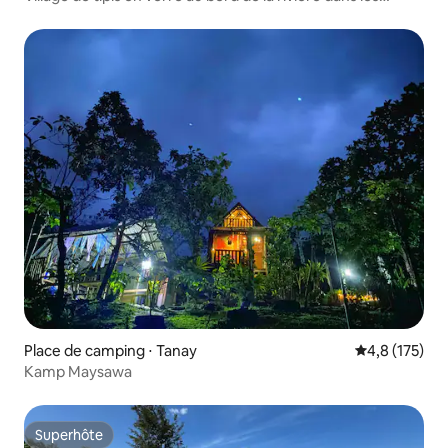
montagnes de Tanay
Place de camping ⋅ Tanay
Évaluation mo
4,8 (175)
Kamp Maysawa
Superhôte
Superhôte