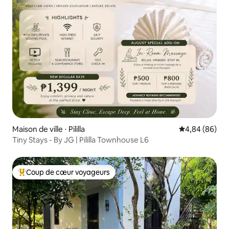
Maison de ville ⋅ Pililla
Évaluation mo
4,84 (86)
Tiny Stays - By JG | Pililla Townhouse L6
Coup de cœur voyageurs
Coups de cœur voyageurs les plus appréciés