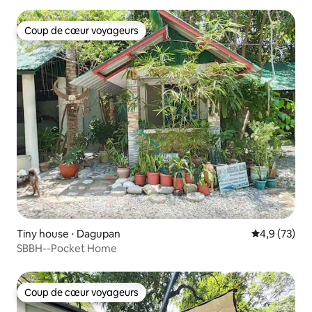
Coup de cœur voyageurs
Coup de cœur voyageurs
Tiny house ⋅ Dagupan
Évaluation m
4,9 (73)
SBBH--Pocket Home
Coup de cœur voyageurs
Coup de cœur voyageurs