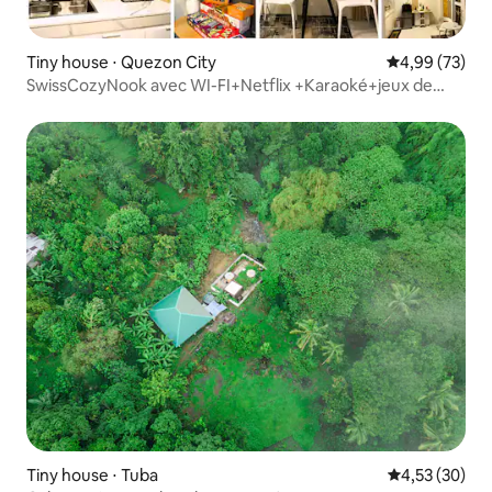
Tiny house ⋅ Quezon City
Évaluation mo
4,99 (73)
SwissCozyNook avec WI-FI+Netflix +Karaoké+jeux de
société
Tiny house ⋅ Tuba
Évaluation mo
4,53 (30)