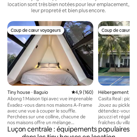
location sont très bien notées pour leur emplacement,
leur propreté et bien plus encore.
Coup de cœur voyageurs
Coup de cœur vo
Coup de cœur voyageurs
Coup de cœur vo
Tiny house ⋅ Baguio
Évaluation moyenne sur la base
4,9 (160)
Hébergement ⋅ Re
Abong 1 Maison tipi avec vue imprenable
Casita Real : pickle
en bord de mer
Évadez-vous dans nos maisons A-Frame
Jouez au pickleball
avec une vue à couper le souffle.
détendez-vous dan
Perchées sur une colline, chacune de
jacuzzi et régalez
nos maisons offre un mélange
fraîches du villag
Luçon centrale : équipements populaires
confortable de vie moderne tout en se
seulement 100 km
réveillant avec une vue panoramique.
Pasig ou Marikina,