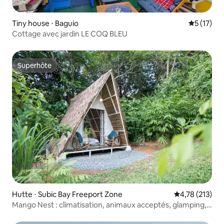
Tiny house ⋅ Baguio
Évaluation
5 (17)
Cottage avec jardin LE COQ BLEU
Superhôte
Superhôte
Hutte ⋅ Subic Bay Freeport Zone
Évaluation moy
4,78 (213)
Mango Nest : climatisation, animaux acceptés, glamping,
singes !