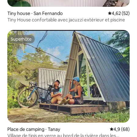
Tiny house ⋅ San Fernando
Évaluation mo
4,62 (52)
Tiny House confortable avec jacuzzi extérieur et piscine
Superhôte
Superhôte
Place de camping ⋅ Tanay
Évaluation m
4,9 (68)
Village de tipis en verre au bord de la rivière dans les