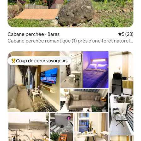
Cabane perchée ⋅ Baras
Évaluation
5 (23)
Cabane perchée romantique (1) près d'une forêt naturelle
luxuriante
Coup de cœur voyageurs
Coups de cœur voyageurs les plus appréciés