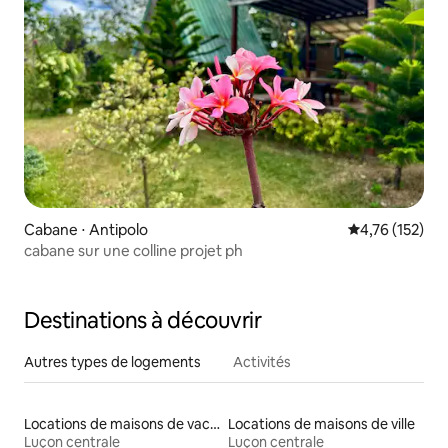
Cabane ⋅ Antipolo
Évaluation moy
4,76 (152)
cabane sur une colline projet ph
Destinations à découvrir
Autres types de logements
Activités
Locations de maisons de vacances
Locations de maisons de ville
Luçon centrale
Luçon centrale