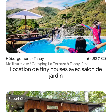
Hébergement ⋅ Tanay
Évaluation moy
4,92 (132)
Meilleure vue ! Camping La Terraza à Tanay, Rizal
Location de tiny houses avec salon de
jardin
Superhôte
Superhôte