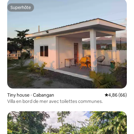
Superhôte
Superhôte
Tiny house ⋅ Cabangan
Évaluation mo
4,86 (66)
Villa en bord de mer avec toilettes communes.