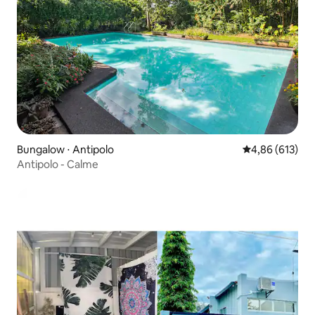
Bungalow ⋅ Antipolo
Évaluation moy
4,86 (613)
Antipolo - Calme