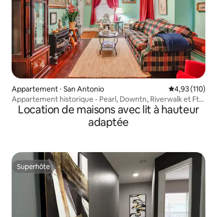
Appartement ⋅ San Antonio
Évaluation moy
4,93 (110)
Appartement historique - Pearl, Downtn, Riverwalk et Ft.
Location de maisons avec lit à hauteur
Sam - #3
adaptée
Superhôte
Superhôte