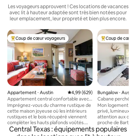
Les voyageurs approuvent ! Ces locations de vacances
avec lit à hauteur adaptée sont très bien notées pour
leur emplacement, leur propreté et bien plus encore.
Coup de cœur voyageurs
Coup de cœur 
Coups de cœur voyageurs les plus appréciés
Coups de cœur vo
Appartement ⋅ Austin
Évaluation moyenne sur la base 
4,99 (629)
Bungalow ⋅ Austin
Appartement central confortable avec
Cabane perchée d
ambiance unique d'Austin, parfait pour
Zilker Park
Imprégnez-vous du charme rustique de
Mon logement est
les séjours de longue durée
cette maison joyeuse où les intérieurs
privé, lumineux e
rustiques et le bois récupéré viennent
attention aux détails 
compléter les hauts plafonds voûtés.
proche de Barton S
Central Texas : équipements populaires
Profitez de la collection d'art régional
ABGB, Soup Peddle
authentique et de trésors vintage dans
Bar, Gourdough's, 