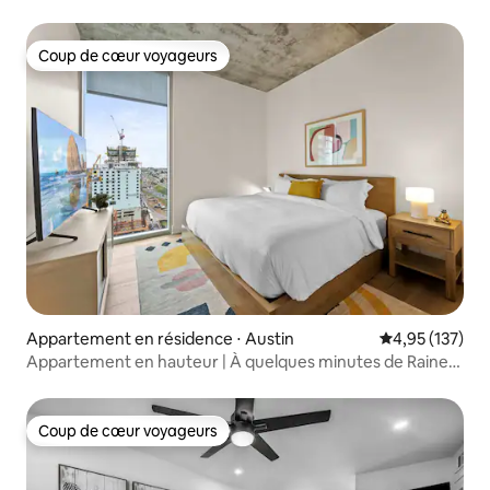
Coup de cœur voyageurs
Coup de cœur voyageurs
Appartement en résidence ⋅ Austin
Évaluation moy
4,95 (137)
Appartement en hauteur | À quelques minutes de Rainey
St | Piscine | Salle de sport
Coup de cœur voyageurs
Coup de cœur voyageurs