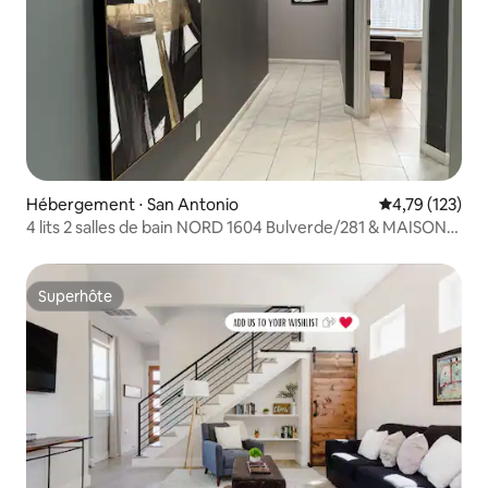
Hébergement ⋅ San Antonio
Évaluation moy
4,79 (123)
4 lits 2 salles de bain NORD 1604 Bulverde/281 & MAISON
Evans
Superhôte
Superhôte