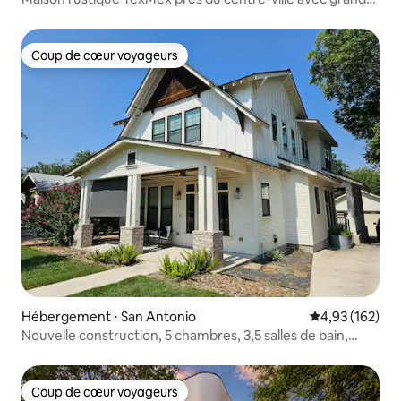
piscine
Coup de cœur voyageurs
Coup de cœur voyageurs
Hébergement ⋅ San Antonio
Évaluation moy
4,93 (162)
Nouvelle construction, 5 chambres, 3,5 salles de bain,
artisan
Coup de cœur voyageurs
Coup de cœur voyageurs