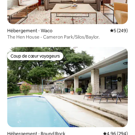
Hébergement ⋅ Waco
Évaluation 
5 (249)
The Hen House - Cameron Park/Silos/Baylor.
Coup de cœur voyageurs
Coup de cœur voyageurs
Hébergement ⋅ Round Rock
Évaluation moy
4,96 (294)