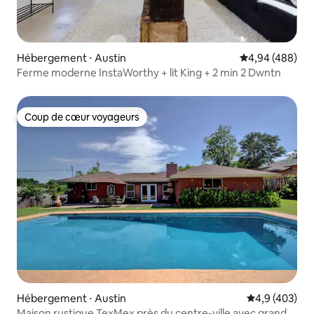
Hébergement ⋅ Austin
Évaluation moy
4,94 (488)
Ferme moderne InstaWorthy + lit King + 2 min 2 Dwntn
Coup de cœur voyageurs
Coup de cœur voyageurs
Hébergement ⋅ Austin
Évaluation mo
4,9 (403)
Maison rustique TexMex près du centre-ville avec grande