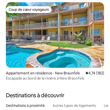
Coup de cœur voyageurs
Coup de cœur voyageurs
Appartement en résidence ⋅ New Braunfels
Évaluation moy
4,74 (182)
Escapade au bord de la rivière à New Braunfels
Destinations à découvrir
Destinations à proximité
Autres types de logements
Lie