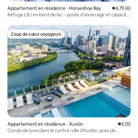
Appartement en résidence ⋅ Horseshoe Bay
Évaluation m
4,75 (4)
Refuge LBJ en bord de lac – poste d'amarrage et capacité
d'hébergement de 8 personnes
Coup de cœur voyageurs
Coup de cœur voyageurs
Appartement en résidence ⋅ Austin
Évaluatio
5 (9)
Condo de luxe dans le centre-ville d'Austin, près de
Rainey Street