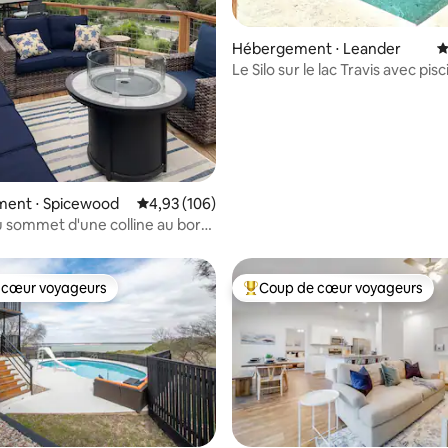
Hébergement ⋅ Leander
É
la base de 150 commentaires : 4,88 sur 5
Le Silo sur le lac Travis avec pis
ent ⋅ Spicewood
Évaluation moyenne sur la base de 106 commen
4,93 (106)
 sommet d'une colline au bord
 cœur voyageurs
Coup de cœur voyageurs
 cœur voyageurs
Coups de cœur voyageurs les p