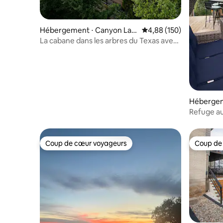
Hébergement ⋅ Canyon Lak
Évaluation moyenne sur 
4,88 (150)
e
La cabane dans les arbres du Texas avec
une vue à un million de dollars
Hébergem
Refuge au
du lac
Coup de cœur voyageurs
Coup de
Coup de cœur voyageurs
Coup de