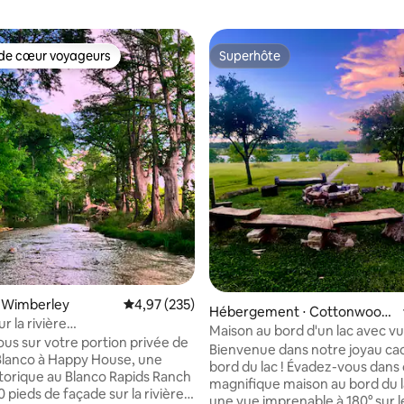
de cœur voyageurs
Superhôte
 cœur voyageurs les plus appréciés
Superhôte
⋅ Wimberley
Évaluation moyenne sur la base de 235 commen
4,97 (235)
Hébergement ⋅ Cottonwood
r la rivière
Shores
Maison au bord d'un lac avec vu
rivé + paisible
us sur votre portion privée de
coucher du soleil et kayaks
Bienvenue dans notre joyau ca
e Blanco à Happy House, une
bord du lac ! Évadez-vous dans cette
torique au Blanco Rapids Ranch
magnifique maison au bord du 
la base de 200 commentaires : 4,97 sur 5
 pieds de façade sur la rivière.
une vue imprenable à 180° sur le