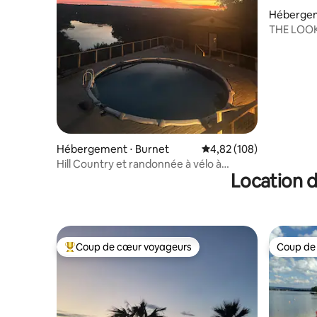
Hébergem
THE LOOK
vue sur le
Hébergement ⋅ Burnet
Évaluation moyenne sur 
4,82 (108)
Hill Country et randonnée à vélo à
Location d
Spyder Mountain Retreat
Coup de cœur voyageurs
Coup de
Coups de cœur voyageurs les plus appréciés
Coup de