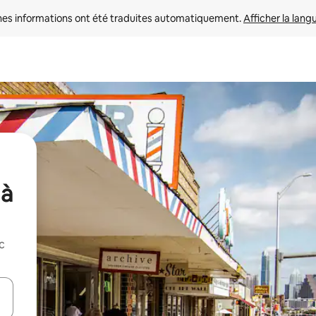
nes informations ont été traduites automatiquement. 
Afficher la lang
 à
c
hes vers le haut et vers le bas pour les parcourir ou en appuyant et en fai