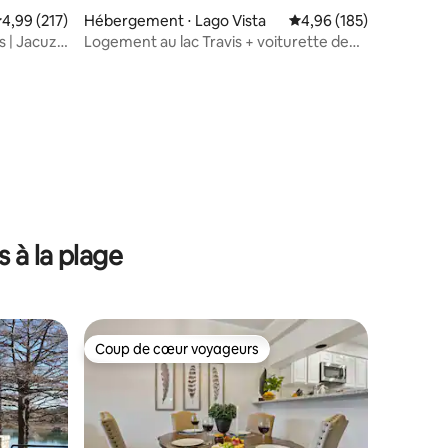
ntaires : 4,91 sur 5
valuation moyenne sur la base de 217 commentaires : 4,99 sur 5
4,99 (217)
Hébergement ⋅ Lago Vista
Évaluation moyenne sur
4,96 (185)
s | Jacuzzi
Logement au lac Travis + voiturette de
golf gratuite + pickleball + vues
 à la plage
Coup de cœur voyageurs
Coup de cœur voyageurs