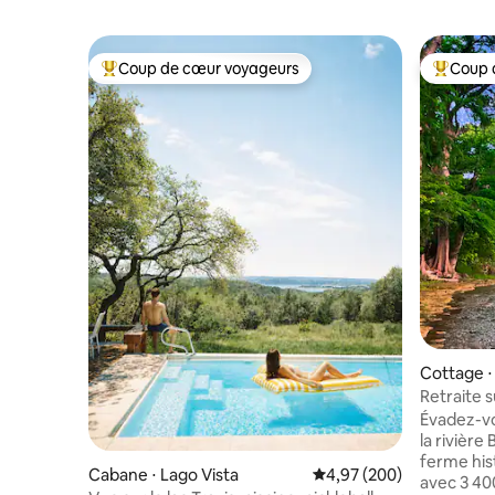
Coup de cœur voyageurs
Coup 
Coups de cœur voyageurs les plus appréciés
Coups de
Cottage 
Retraite su
Blanco | P
Évadez-vo
la rivièr
ferme his
Cabane ⋅ Lago Vista
Évaluation moyenne sur 
4,97 (200)
avec 3 400