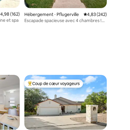
valuation moyenne sur la base de 162 commentaires : 4,98 sur 5
4,98 (162)
Hébergement ⋅ Pflugerville
Évaluation moyenne sur
4,83 (242)
cine et spa
Escapade spacieuse avec 4 chambres !
Piscine, jacuzzi, 11 lits
taires : 4,93 sur 5
Coup de cœur voyageurs
lus appréciés
Coups de cœur voyageurs les plus appréciés