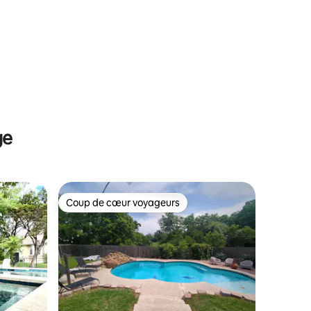
restaurants à pied, sauna, spa
ge
Coup de cœur voyageurs
lus appréciés
Coup de cœur voyageurs