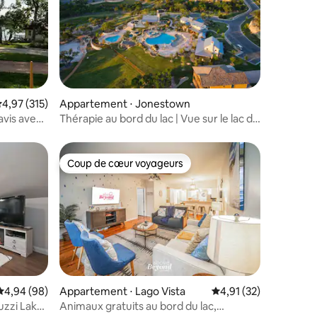
valuation moyenne sur la base de 315 commentaires : 4,97 sur 5
4,97 (315)
Appartement ⋅ Jonestown
avis avec
Thérapie au bord du lac | Vue sur le lac de
Travis + 4 piscines
Coup de cœur voyageurs
Coup de cœur voyageurs
Évaluation moyenne sur la base de 98 commentaires : 4,94 sur 5
4,94 (98)
Appartement ⋅ Lago Vista
Évaluation moyenne su
4,91 (32)
cuzzi Lake
Animaux gratuits au bord du lac,
taires : 4,97 sur 5