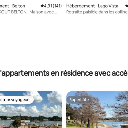
ent ⋅ Belton
Évaluation moyenne sur la base de 141 comme
4,91 (141)
Hébergement ⋅ Lago Vista
É
OUT BELTON ! Maison avec
Retraite paisible dans les colline
 lac, piscine et jacuzzi
| Foyer
la base de 108 commentaires : 4,82 sur 5
'appartements en résidence avec accès
 cœur voyageurs
Superhôte
 cœur voyageurs
Superhôte