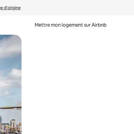
ue d'origine
Mettre mon logement sur Airbnb
sant glisser.