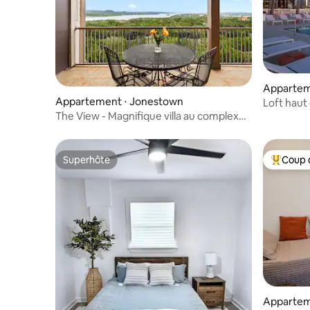
Appartem
Appartement ⋅ Jonestown
Loft haut
The View - Magnifique villa au complexe
The Hollows
Superhôte
Coup 
Superhôte
Coups de
Apparteme