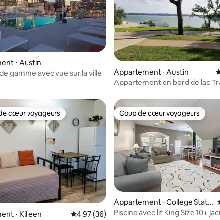
ent ⋅ Austin
Appartement ⋅ Austin
É
 de gamme avec vue sur la ville
Appartement en bord de lac Tr
rampe de mise à l'eau
de cœur voyageurs
Coup de cœur voyageurs
 cœur voyageurs les plus appréciés
Coup de cœur voyageurs
Appartement ⋅ College Stati
on
Piscine avec lit King Size 10+ ja
nt ⋅ Killeen
Évaluation moyenne sur la base de 36 commen
4,97 (36)