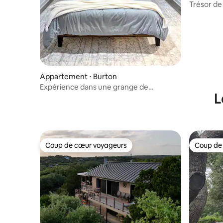
Trésor de 
Ranchette
Appartement ⋅ Burton
Expérience dans une grange de
L
2 chambres | Ferme en activité
Coup de cœur voyageurs
Coup de
Coup de cœur voyageurs
Coup de