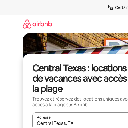
Aller
Certai
directement
au
contenu
Central Texas : locations
de vacances avec accès
la plage
Trouvez et réservez des locations uniques ave
accès à la plage sur Airbnb
Adresse
Lorsque les résultats s'affichent, utilisez les flèc