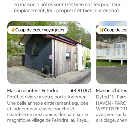
en maison d'hôtes sont très bien notées pour leur
emplacement, leur propreté et bien plus encore.
Coup de cœur voyageurs
Coup de cœur 
Coups de cœur voyageurs les plus appréciés
Coups de cœur vo
Maison d'hôtes ⋅ Felindre
Évaluation moyenne sur la base
4,91 (87)
Maison d'hôtes ⋅ 
Forêt et rivière à votre porte, logement
Dyfed 11 - Parc d
indépendant
Une belle annexe entièrement équipée
HAVEN - PARC D
et indépendante avec douche et
WEST DYFED 11 - Caravane exclusive
chambre en mezzanine, donnant sur le
avec vue sur la mer 
magnifique village de Felindre, au Pays
à la plage, chemin
de Galles. Juste devant la porte
Piscines intérieur
d'entrée, le chemin vous invite à profiter
Programme de div