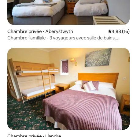
Chambre privée ⋅ Aberystwyth
Évaluation mo
4,88 (16)
Chambre familiale - 3 voyageurs avec salle de bains
privative.
Chambre privée ⋅ Llandre