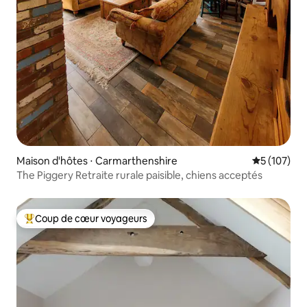
Maison d'hôtes ⋅ Carmarthenshire
Évaluation 
5 (107)
The Piggery Retraite rurale paisible, chiens acceptés
Coup de cœur voyageurs
Coups de cœur voyageurs les plus appréciés