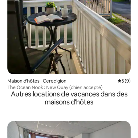
Maison d'hôtes ⋅ Ceredigion
Évaluatio
5 (9)
The Ocean Nook : New Quay (chien accepté)
Autres locations de vacances dans des
maisons d'hôtes