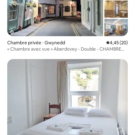
Chambre privée ⋅ Gwynedd
Évaluation mo
4,45 (20)
« Chambre avec vue » Aberdovey - Double - CHAMBRE
SEULEMENT