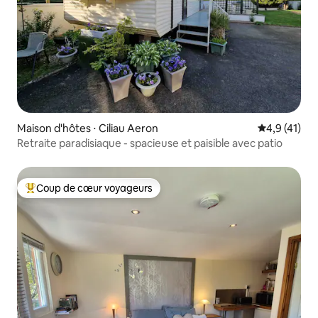
Maison d'hôtes ⋅ Ciliau Aeron
Évaluation m
4,9 (41)
Retraite paradisiaque - spacieuse et paisible avec patio
Coup de cœur voyageurs
Coups de cœur voyageurs les plus appréciés