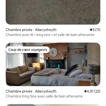
Chambre privée ⋅ Aberystwyth
Évaluatio
5 (11)
Chambre avec lit « king size » et salle de bain attenante
Coup de cœur voyageurs
Coup de cœur voyageurs
Chambre privée ⋅ Aberystwyth
Évaluation mo
4,91 (22)
Chambre King Size avec salle de bain attenante