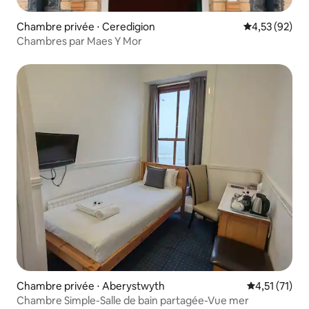
Chambre privée ⋅ Ceredigion
Évaluation mo
4,53 (92)
Chambres par Maes Y Mor
Chambre privée ⋅ Aberystwyth
Évaluation m
4,51 (71)
Chambre Simple-Salle de bain partagée-Vue mer