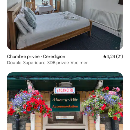
Chambre privée ⋅ Ceredigion
Évaluation mo
4,24 (21)
Double-Supérieure-SDB privée-Vue mer