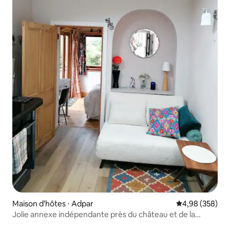
Maison d'hôtes ⋅ Adpar
Évaluation moy
4,98 (358)
Jolie annexe indépendante près du château et de la
rivière