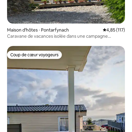
Maison d'hôtes ⋅ Pontarfynach
Évaluation moy
4,85 (117)
Caravane de vacances isolée dans une campagne
époustouflante.
Coup de cœur voyageurs
Coup de cœur voyageurs