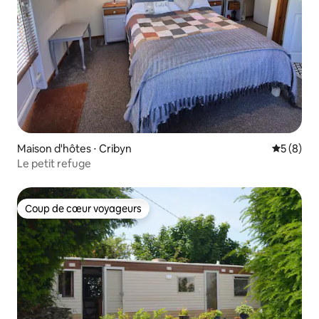
Maison d'hôtes ⋅ Cribyn
Évaluatio
5 (8)
Le petit refuge
Coup de cœur voyageurs
Coup de cœur voyageurs