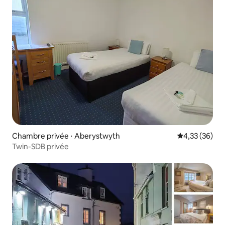
Chambre privée ⋅ Aberystwyth
Évaluation mo
4,33 (36)
Twin-SDB privée