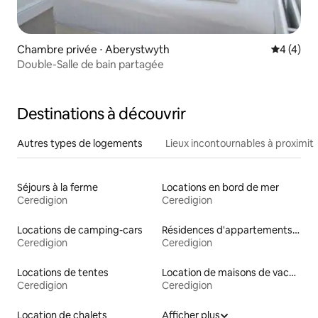
Chambre privée ⋅ Aberystwyth
Évaluatio
4 (4)
Double-Salle de bain partagée
Destinations à découvrir
Autres types de logements
Lieux incontournables à proximit
Séjours à la ferme
Locations en bord de mer
Ceredigion
Ceredigion
Locations de camping-cars
Résidences d'appartements en location
Ceredigion
Ceredigion
Locations de tentes
Location de maisons de vacances
Ceredigion
Ceredigion
Location de chalets
Afficher plus