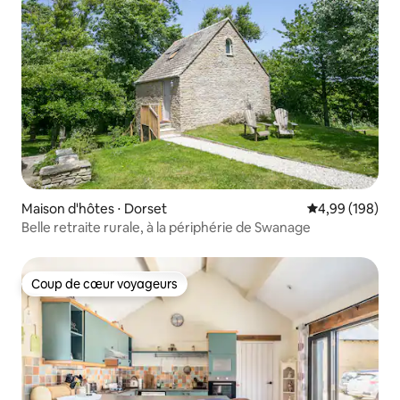
Maison d'hôtes ⋅ Dorset
Évaluation moy
4,99 (198)
Belle retraite rurale, à la périphérie de Swanage
Coup de cœur voyageurs
Coup de cœur voyageurs