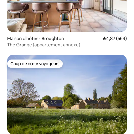
Maison d'hôtes ⋅ Broughton
Évaluation moy
4,87 (564)
The Grange (appartement annexe)
Coup de cœur voyageurs
Coup de cœur voyageurs