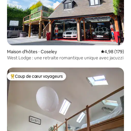
Maison d'hôtes ⋅ Coseley
Évaluation moy
4,98 (179)
West Lodge : une retraite romantique unique avec jacuzzi
Coup de cœur voyageurs
Coups de cœur voyageurs les plus appréciés