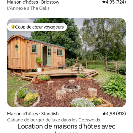
Maison d'hôtes ⋅ Bridstow
Évaluation moy
4,95 (724)
L'Annexe à The Oaks
Coup de cœur voyageurs
Coups de cœur voyageurs les plus appréciés
Maison d'hôtes ⋅ Standish
Évaluation moy
4,98 (813)
Cabane de berger de luxe dans les Cotswolds
Location de maisons d'hôtes avec