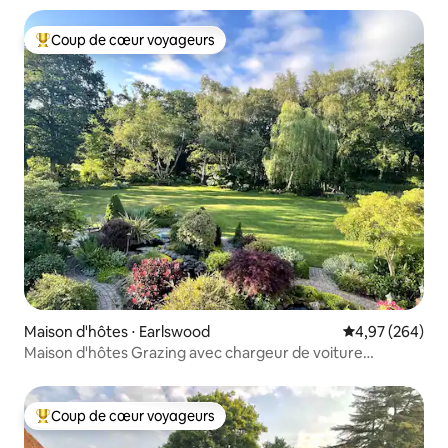
Coup de cœur voyageurs
Coups de cœur voyageurs les plus appréciés
Maison d'hôtes ⋅ Earlswood
Évaluation moy
4,97 (264)
Maison d'hôtes Grazing avec chargeur de voiture
électrique à 15 minutes de BHX/NEC
Coup de cœur voyageurs
Coups de cœur voyageurs les plus appréciés