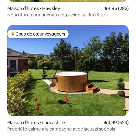
Maison d'hôtes ⋅ Hawkley
Évaluation moy
4,96 (282)
Nourriture pour animaux et piscine au Red Kite -
Campagne
Coup de cœur voyageurs
Coups de cœur voyageurs les plus appréciés
Maison d'hôtes ⋅ Lancashire
Évaluation moy
4,99 (624)
Propriété calme à la campagne avec jacuzzi suédois