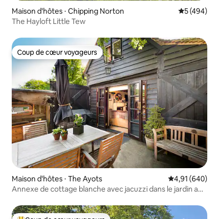
Maison d'hôtes ⋅ Chipping Norton
Évaluation 
5 (494)
The Hayloft Little Tew
Coup de cœur voyageurs
Coup de cœur voyageurs
Maison d'hôtes ⋅ The Ayots
Évaluation moy
4,91 (640)
Annexe de cottage blanche avec jacuzzi dans le jardin au
bord de la rivière