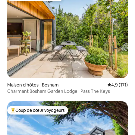
Maison d'hôtes ⋅ Bosham
Évaluation mo
4,9 (171)
Charmant Bosham Garden Lodge | Pass The Keys
Coup de cœur voyageurs
Coups de cœur voyageurs les plus appréciés