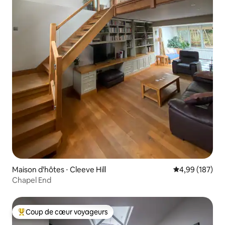
Maison d'hôtes ⋅ Cleeve Hill
Évaluation moy
4,99 (187)
Chapel End
Coup de cœur voyageurs
Coups de cœur voyageurs les plus appréciés