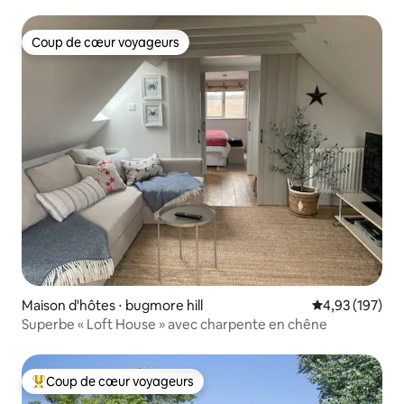
Coup de cœur voyageurs
Coup de cœur voyageurs
Maison d'hôtes ⋅ bugmore hill
Évaluation moy
4,93 (197)
Superbe « Loft House » avec charpente en chêne
Coup de cœur voyageurs
Coups de cœur voyageurs les plus appréciés