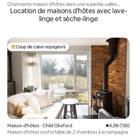
Charmante maison d'hôtes dans une superbe vallée
Location de maisons d'hôtes avec lave-
boisée
linge et sèche-linge
Coup de cœur voyageurs
Coups de cœur voyageurs les plus appréciés
Maison d'hôtes ⋅ Child Okeford
Évaluation moy
4,98 (130)
Maison d'hôtes confortable de 2 chambres à la campagne