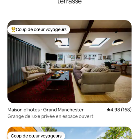
terrasse
Coup de cœur voyageurs
Coups de cœur voyageurs les plus appréciés
Maison d'hôtes ⋅ Grand Manchester
Évaluation moy
4,98 (168)
Grange de luxe privée en espace ouvert
Coup de cœur voyageurs
Coup de cœur voyageurs