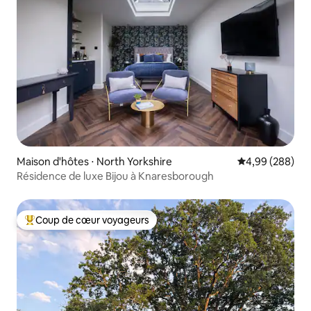
Maison d'hôtes ⋅ North Yorkshire
Évaluation moy
4,99 (288)
Résidence de luxe Bijou à Knaresborough
Coup de cœur voyageurs
Coups de cœur voyageurs les plus appréciés