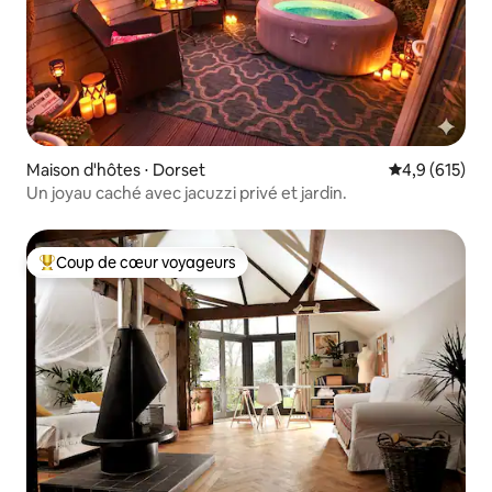
Maison d'hôtes ⋅ Dorset
Évaluation mo
4,9 (615)
Un joyau caché avec jacuzzi privé et jardin.
Coup de cœur voyageurs
Coups de cœur voyageurs les plus appréciés