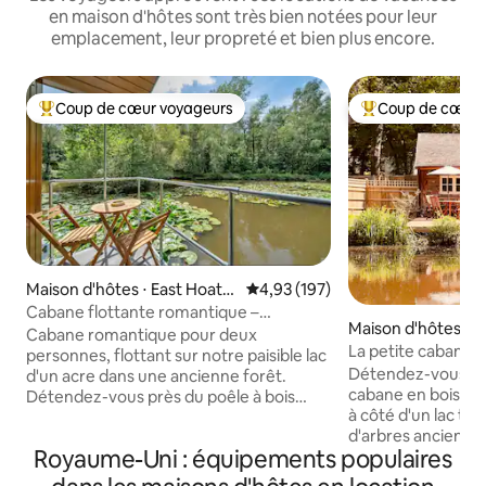
en maison d'hôtes sont très bien notées pour leur
emplacement, leur propreté et bien plus encore.
Coup de cœur voyageurs
Coup de cœur 
Coups de cœur voyageurs les plus appréciés
Coups de cœur vo
Maison d'hôtes ⋅ East Hoathl
Évaluation moyenne sur la base 
4,93 (197)
y
Cabane flottante romantique –
Maison d'hôtes ⋅ E
« The Water Snug »
Cabane romantique pour deux
ly
La petite cabane a
personnes, flottant sur notre paisible lac
Détendez-vous da
d'un acre dans une ancienne forêt.
cabane en bois, un
Détendez-vous près du poêle à bois
à côté d'un lac tra
douillet, cuisinez dans la cuisine
d'arbres anciens. 
entièrement équipée et réveillez-vous
Royaume-Uni : équipements populaires
matin ou d'un dîner
avec une vue magique sur le lac depuis
grande terrasse o
chaque pièce. Au printemps, profitez de