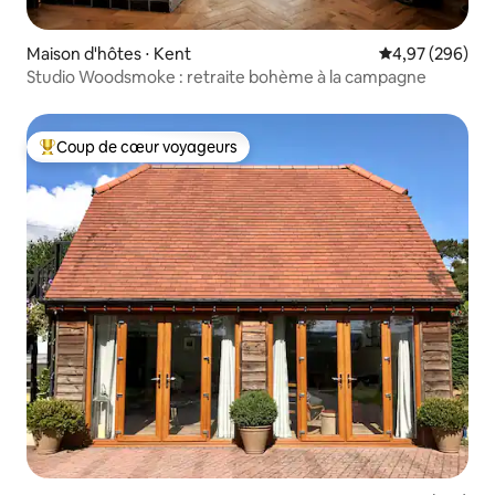
Maison d'hôtes ⋅ Kent
Évaluation moy
4,97 (296)
Studio Woodsmoke : retraite bohème à la campagne
Coup de cœur voyageurs
Coups de cœur voyageurs les plus appréciés