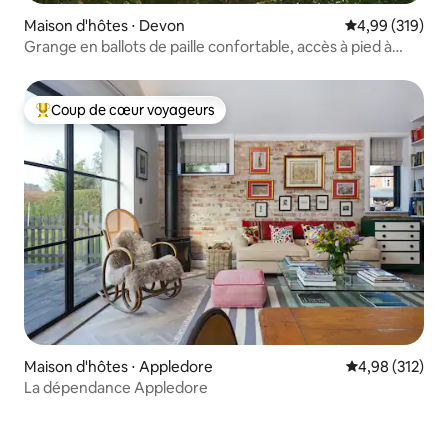
Maison d'hôtes ⋅ Devon
Évaluation moy
4,99 (319)
Grange en ballots de paille confortable, accès à pied à
Dartmoor
Coup de cœur voyageurs
Coups de cœur voyageurs les plus appréciés
Maison d'hôtes ⋅ Appledore
Évaluation moy
4,98 (312)
La dépendance Appledore