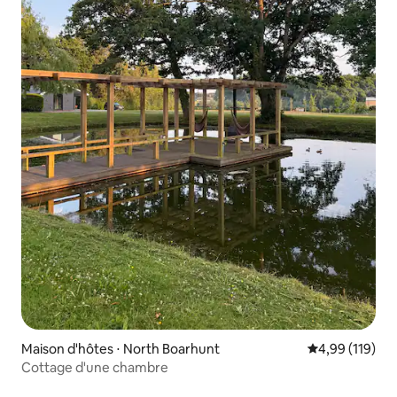
Maison d'hôtes ⋅ North Boarhunt
Évaluation moy
4,99 (119)
Cottage d'une chambre