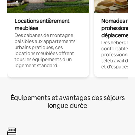
Locations entièrement
Nomades num
meublées
professionnel
déplacement
Des cabanes de montagne
paisibles aux appartements
Des hébergem
urbains pratiques, ces
confortables p
locations meublées offrent
professionnels
tous les équipements d'un
télétravail dis
logement standard.
et d'espaces de
Équipements et avantages des séjours
longue durée