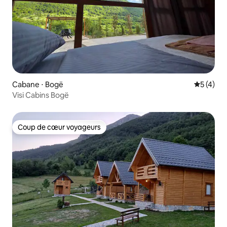
Cabane ⋅ Bogë
Évaluatio
5 (4)
Visi Cabins Bogë
Coup de cœur voyageurs
Coup de cœur voyageurs