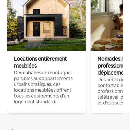
Locations entièrement
Nomades num
meublées
professionnel
déplacement
Des cabanes de montagne
paisibles aux appartements
Des hébergem
urbains pratiques, ces
confortables p
locations meublées offrent
professionnels
tous les équipements d'un
télétravail dis
logement standard.
et d'espaces de