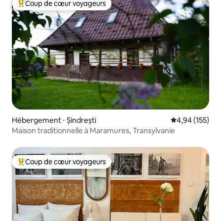
Coup de cœur voyageurs
Coups de cœur voyageurs les plus appréciés
Hébergement ⋅ Șindrești
Évaluation moy
4,94 (155)
Maison traditionnelle à Maramures, Transylvanie
Coup de cœur voyageurs
Coups de cœur voyageurs les plus appréciés