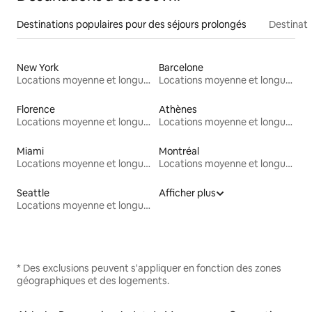
Destinations populaires pour des séjours prolongés
Destinati
New York
Barcelone
Locations moyenne et longue durée
Locations moyenne et longue durée
Florence
Athènes
Locations moyenne et longue durée
Locations moyenne et longue durée
Miami
Montréal
Locations moyenne et longue durée
Locations moyenne et longue durée
Seattle
Afficher plus
Locations moyenne et longue durée
* Des exclusions peuvent s'appliquer en fonction des zones
géographiques et des logements.