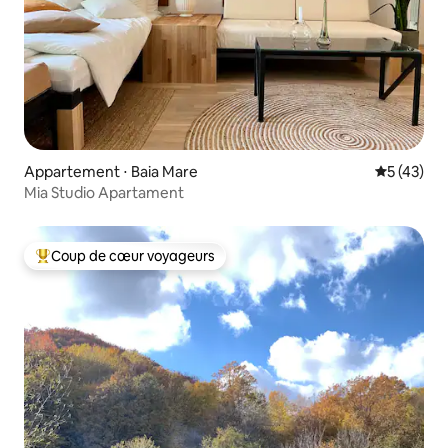
Appartement ⋅ Baia Mare
Évaluation
5 (43)
Mia Studio Apartament
Coup de cœur voyageurs
Coups de cœur voyageurs les plus appréciés