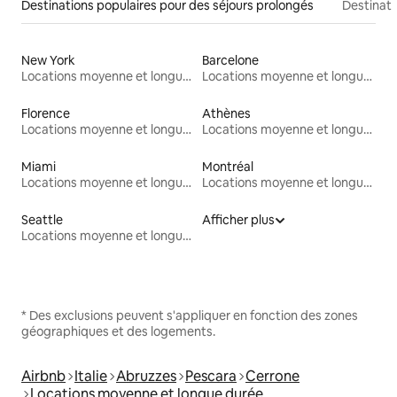
Destinations populaires pour des séjours prolongés
Destinati
New York
Barcelone
Locations moyenne et longue durée
Locations moyenne et longue durée
Florence
Athènes
Locations moyenne et longue durée
Locations moyenne et longue durée
Miami
Montréal
Locations moyenne et longue durée
Locations moyenne et longue durée
Seattle
Afficher plus
Locations moyenne et longue durée
* Des exclusions peuvent s'appliquer en fonction des zones
géographiques et des logements.
Airbnb
Italie
Abruzzes
Pescara
Cerrone
Locations moyenne et longue durée