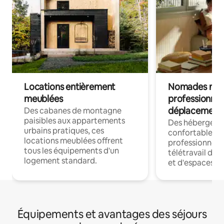
Locations entièrement
Nomades num
meublées
professionnel
déplacement
Des cabanes de montagne
paisibles aux appartements
Des hébergem
urbains pratiques, ces
confortables p
locations meublées offrent
professionnels
tous les équipements d'un
télétravail dis
logement standard.
et d'espaces de
Équipements et avantages des séjours