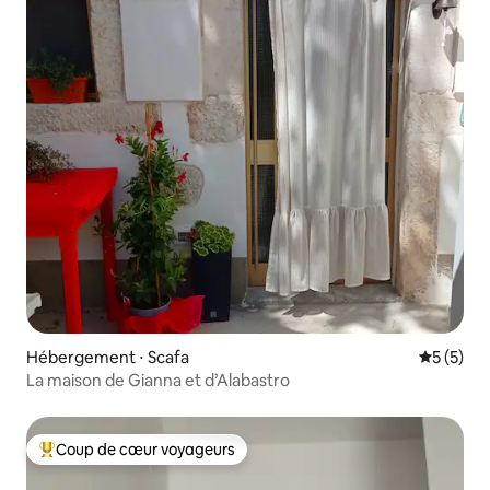
Hébergement ⋅ Scafa
Évaluatio
5 (5)
La maison de Gianna et d’Alabastro
Coup de cœur voyageurs
Coups de cœur voyageurs les plus appréciés