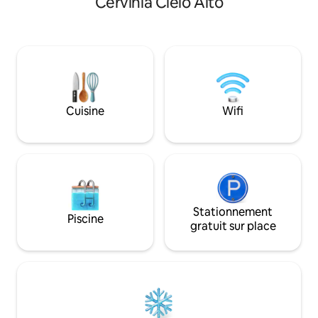
Cervinia Cielo Alto
et la liberté d'app
élégantes. Nous disposons de 2 salles de
d'oreiller et servie
bain modernes. Notre cuisine est le
sur place : donc si
cœur de notre appartement. C’est là
demande expresse
que nous nous réunissons pour cuisiner,
prêt dans la mais
manger et regarder Netflix. Remarque :
draps et des servi
Zermatt est en plein essor immobilier.
place.
Malheureusement, la vue a été
temporairement modifiée en raison de
Cuisine
Wifi
l'installation d'une grue.
Stationnement
Piscine
gratuit sur place