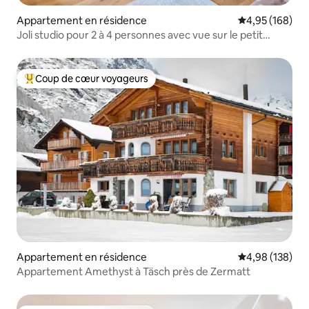
Appartement en résidence
Évaluation moy
4,95 (168)
Joli studio pour 2 à 4 personnes avec vue sur le petit
Cervin
Coup de cœur voyageurs
Coups de cœur voyageurs les plus appréciés
Appartement en résidence
Évaluation moy
4,98 (138)
Appartement Amethyst à Täsch près de Zermatt