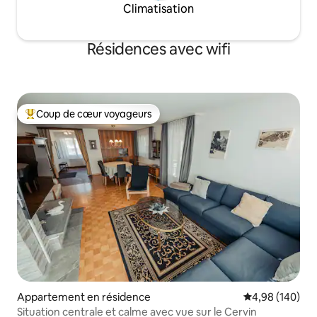
Climatisation
Résidences avec wifi
Coup de cœur voyageurs
Coups de cœur voyageurs les plus appréciés
Appartement en résidence
Évaluation moy
4,98 (140)
Situation centrale et calme avec vue sur le Cervin