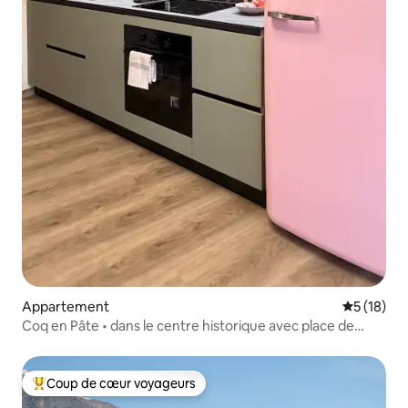
Appartement
Évaluation
5 (18)
Coq en Pâte • dans le centre historique avec place de
parking
Coup de cœur voyageurs
Coups de cœur voyageurs les plus appréciés