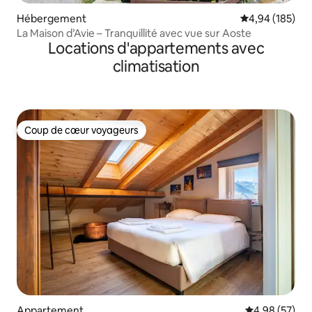
Hébergement
Évaluation moy
4,94 (185)
La Maison d’Avie – Tranquillité avec vue sur Aoste
Locations d'appartements avec
climatisation
Coup de cœur voyageurs
Coup de cœur voyageurs
Appartement
Évaluation mo
4,98 (57)