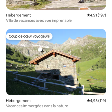
Hébergement
Évaluation moy
4,91 (197)
Villa de vacances avec vue imprenable
Coup de cœur voyageurs
Coup de cœur voyageurs
Hébergement
Évaluation moy
4,95 (119)
Vacances immergées dans la nature