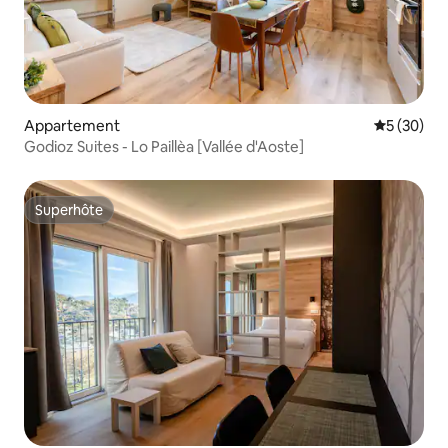
Appartement
Évaluation
5 (30)
Godioz Suites - Lo Paillèa [Vallée d'Aoste]
Superhôte
Superhôte