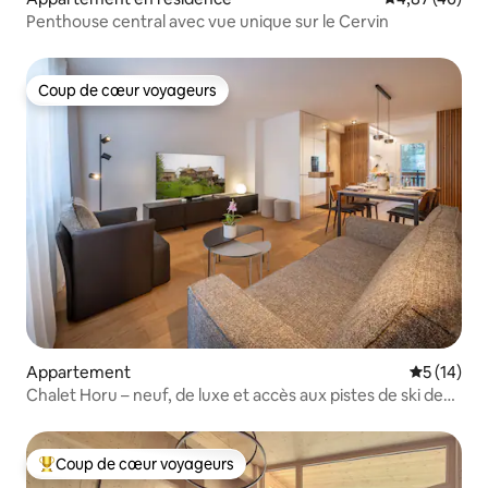
Penthouse central avec vue unique sur le Cervin
Coup de cœur voyageurs
Coup de cœur voyageurs
Appartement
Évaluation
5 (14)
Chalet Horu – neuf, de luxe et accès aux pistes de ski de
Sunnegga
Coup de cœur voyageurs
Coups de cœur voyageurs les plus appréciés