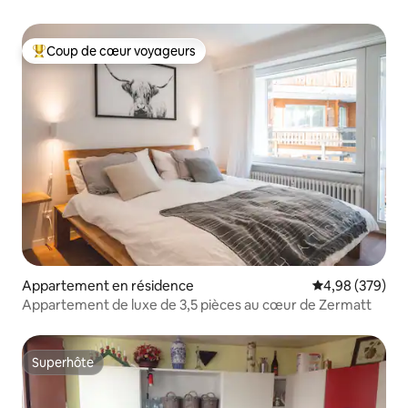
Coup de cœur voyageurs
Coups de cœur voyageurs les plus appréciés
Appartement en résidence
Évaluation moy
4,98 (379)
Appartement de luxe de 3,5 pièces au cœur de Zermatt
Superhôte
Superhôte