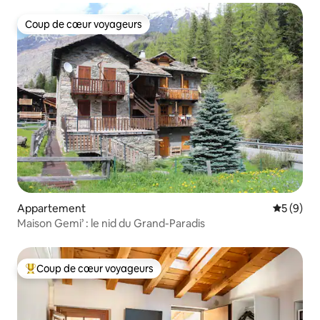
Coup de cœur voyageurs
Coup de cœur voyageurs
Appartement
Évaluatio
5 (9)
Maison Gemi’ : le nid du Grand-Paradis
Coup de cœur voyageurs
Coups de cœur voyageurs les plus appréciés