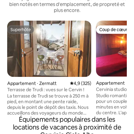
bien notés en termes d'emplacement, de propreté et
plus encore.
Superhôte
Coup de cœur vo
Superhôte
Coup de cœur vo
Appartement
Appartement ⋅ Zermatt
Évaluation moyenne sur la base
4,9 (325)
Cervinia studio r
Terrasse de Trudi : vues sur le Cervin !
vibrations
Studio romantique 
La terrasse de Trudi se trouve à 250 m à
pour un couple : s
pied, en montant une pente raide,
minutes en voiture
depuis le point de dépôt des taxis. Nous
du centre. L'app
accueillons des voyageurs du monde
Équipements populaires dans les
d'un coin cuisine, 
entier pour leur faire découvrir l’énigme
salle de bain privée
qu’est le Cervin. Trudi’s Terrace dispose
locations de vacances à proximité de
vous avez besoin. V
de trois chambres cosy, confortables et