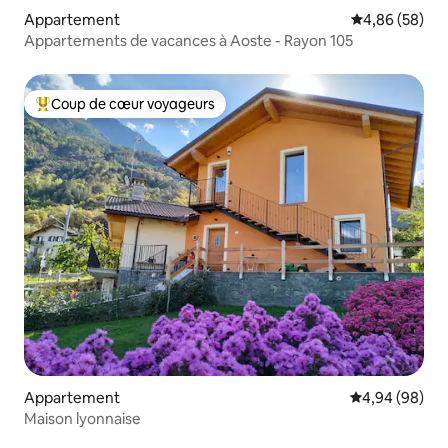
Appartement
Évaluation mo
4,86 (58)
Appartements de vacances à Aoste - Rayon 105
Coup de cœur voyageurs
Coups de cœur voyageurs les plus appréciés
Appartement
Évaluation mo
4,94 (98)
Maison lyonnaise