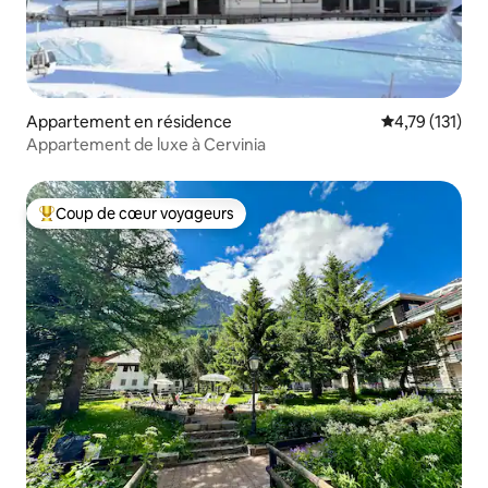
Appartement en résidence
Évaluation moy
4,79 (131)
Appartement de luxe à Cervinia
Coup de cœur voyageurs
Coups de cœur voyageurs les plus appréciés