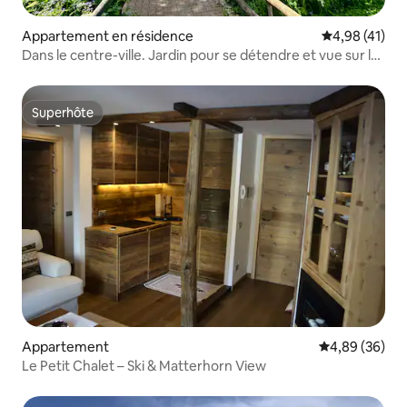
Appartement en résidence
Évaluation mo
4,98 (41)
Dans le centre-ville. Jardin pour se détendre et vue sur le
Cervin
Superhôte
Superhôte
Appartement
Évaluation mo
4,89 (36)
Le Petit Chalet – Ski & Matterhorn View