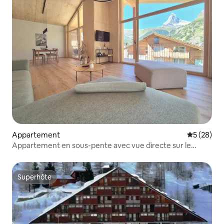
Appartement
Évaluation
5 (28)
Appartement en sous-pente avec vue directe sur le
Cervin
Superhôte
Superhôte