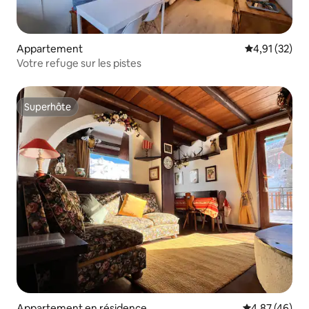
Appartement
Évaluation mo
4,91 (32)
Votre refuge sur les pistes
Superhôte
Superhôte
Appartement en résidence
Évaluation mo
4,87 (46)