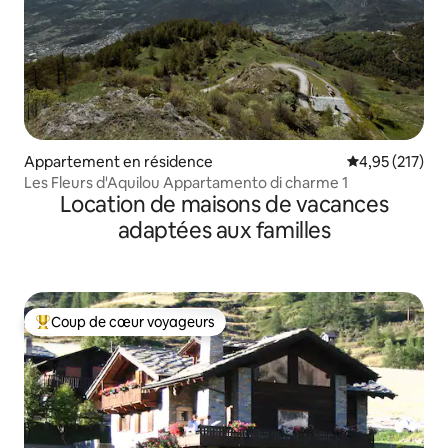
Appartement en résidence
Évaluation moy
4,95 (217)
Les Fleurs d'Aquilou Appartamento di charme 1
Location de maisons de vacances
adaptées aux familles
Coup de cœur voyageurs
Coups de cœur voyageurs les plus appréciés