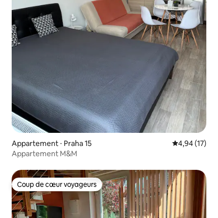
Appartement ⋅ Praha 15
Évaluation mo
4,94 (17)
Appartement M&M
Coup de cœur voyageurs
Coup de cœur voyageurs