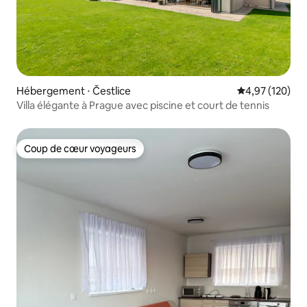
Hébergement ⋅ Čestlice
Évaluation moy
4,97 (120)
Villa élégante à Prague avec piscine et court de tennis
Coup de cœur voyageurs
Coup de cœur voyageurs