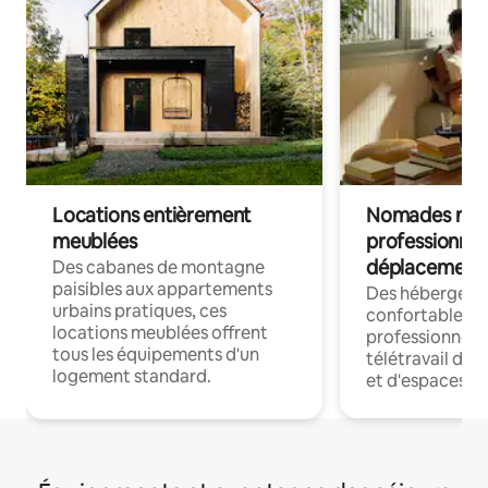
Locations entièrement
Nomades num
meublées
professionnel
déplacement
Des cabanes de montagne
paisibles aux appartements
Des hébergem
urbains pratiques, ces
confortables p
locations meublées offrent
professionnels
tous les équipements d'un
télétravail dis
logement standard.
et d'espaces de