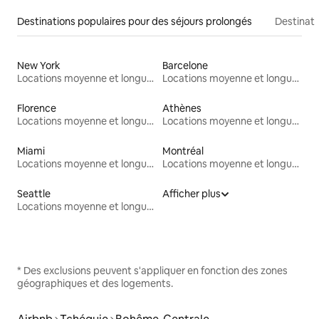
Destinations populaires pour des séjours prolongés
Destinati
New York
Barcelone
Locations moyenne et longue durée
Locations moyenne et longue durée
Florence
Athènes
Locations moyenne et longue durée
Locations moyenne et longue durée
Miami
Montréal
Locations moyenne et longue durée
Locations moyenne et longue durée
Seattle
Afficher plus
Locations moyenne et longue durée
* Des exclusions peuvent s'appliquer en fonction des zones
géographiques et des logements.