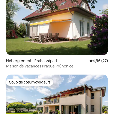
Hébergement ⋅ Praha-západ
Évaluation mo
4,96 (27)
Maison de vacances Prague Průhonice
Coup de cœur voyageurs
Coup de cœur voyageurs