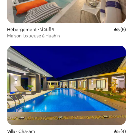
Hébergement ⋅ ห้วยจิก
Évaluatio
5 (5)
Maison luxueuse à Huahin
Villa ⋅ Cha-am
Évaluatio
5 (4)