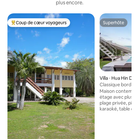
plus encore.
Coup de cœur voyageurs
Superhôte
Coups de cœur voyageurs les plus appréciés
Superhôte
Villa ⋅ Hua Hin Dist
Classique bord d
(ChaAm-Huahin)
Maison contempora
étage avec plus de
plage privée, pisc
karaoké, table de billard - G
avec vue privée su
canapé confortable
cuisine européens 
entièrement équip
TV peut être joué 