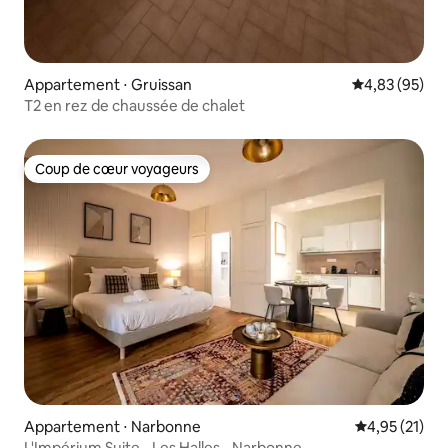
Appartement ⋅ Gruissan
Évaluation mo
4,83 (95)
T2 en rez de chaussée de chalet
Coup de cœur voyageurs
Coup de cœur voyageurs
Appartement ⋅ Narbonne
Évaluation mo
4,95 (21)
L'Impérium Suite - Les Halles - Narbonne