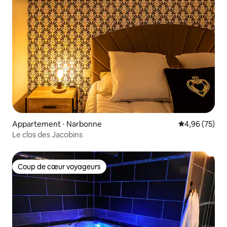
Appartement ⋅ Narbonne
Évaluation mo
4,96 (75)
Le clos des Jacobins
Coup de cœur voyageurs
Coup de cœur voyageurs