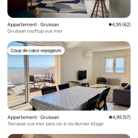
Appartement ⋅ Gruissan
Évaluation mo
4,95 (62)
Gruissan rooftop vue mer
Coup de cœur voyageurs
Coup de cœur voyageurs
Appartement ⋅ Gruissan
Évaluation mo
4,95 (57)
Terrasse vue mer sans vis-à-vis dernier étage