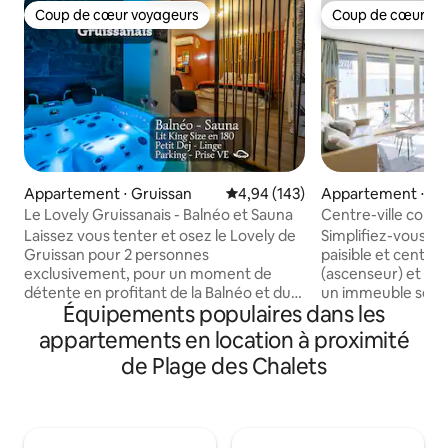
Coup de cœur voyageurs
Coup de cœur vo
Coup de cœur voyageurs
Coup de cœur vo
Appartement ⋅ Gruissan
Évaluation moyenne sur la base 
4,94 (143)
Appartement ⋅ N
Le Lovely Gruissanais - Balnéo et Sauna
Centre-ville confor
Wifi-fibre
Laissez vous tenter et osez le Lovely de
Simplifiez-vous la
Gruissan pour 2 personnes
paisible et centra
exclusivement, pour un moment de
(ascenseur) et au
détente en profitant de la Balnéo et du
un immeuble sécur
Équipements populaires dans les
Sauna. Dans un quartier calme de la ville,
cellier. A 5 minute
avec son lit King Size. Le Lovely
Narbonne et du m
appartements en location à proximité
Gruissanais n'est pas disponible ? Pensez
pourrez partir à p
de Plage des Chalets
a regarder Le Lovely Narbonnais ! Petit
centre historique
déjeuner inclus la première nuit. Vous
des Grands Buffets
êtes 600mètres du port, 1km du centre
multitude de resta
historique, à 2km de la célèbre plage des
plage de Gruissan
Chalets. 15km de Narbonne ( Grands
Plage est à 15min e