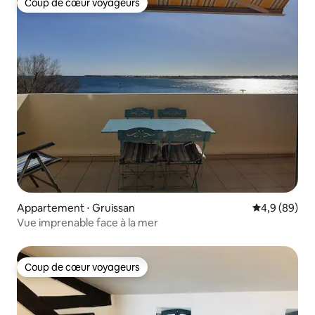
Coup de cœur voyageurs
Coup de cœur voyageurs
Appartement ⋅ Gruissan
Évaluation m
4,9 (89)
Vue imprenable face à la mer
Coup de cœur voyageurs
Coup de cœur voyageurs