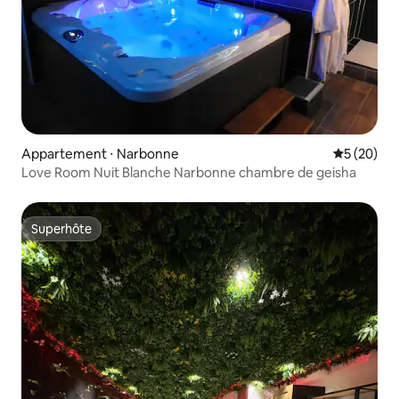
Appartement ⋅ Narbonne
Évaluation
5 (20)
Love Room Nuit Blanche Narbonne chambre de geisha
Superhôte
Superhôte