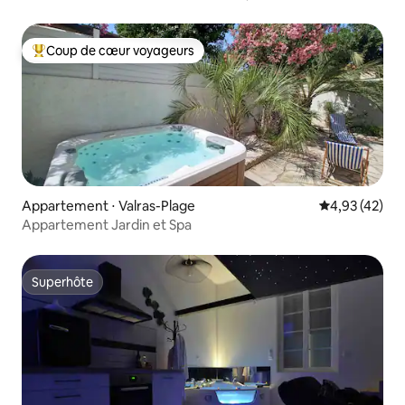
Coup de cœur voyageurs
Coups de cœur voyageurs les plus appréciés
Appartement ⋅ Valras-Plage
Évaluation mo
4,93 (42)
Appartement Jardin et Spa
Superhôte
Superhôte