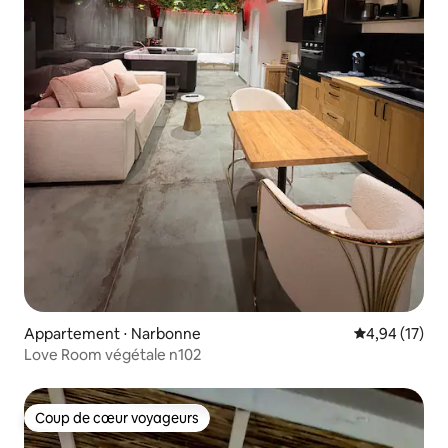
Appartement ⋅ Narbonne
Évaluation mo
4,94 (17)
Love Room végétale n102
Coup de cœur voyageurs
Coup de cœur voyageurs