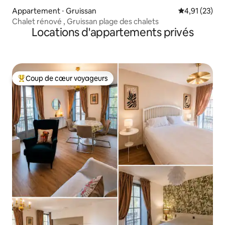
Appartement ⋅ Gruissan
Évaluation mo
4,91 (23)
Chalet rénové , Gruissan plage des chalets
Locations d'appartements privés
Coup de cœur voyageurs
Coups de cœur voyageurs les plus appréciés