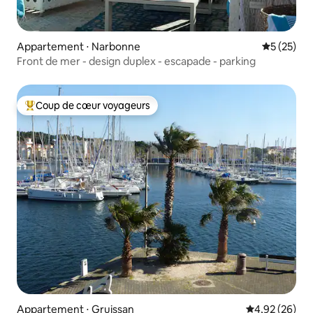
Appartement ⋅ Narbonne
Évaluation
5 (25)
Front de mer - design duplex - escapade - parking
Coup de cœur voyageurs
Coups de cœur voyageurs les plus appréciés
Appartement ⋅ Gruissan
Évaluation mo
4,92 (26)