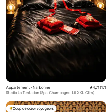
Appartement ⋅ Narbonne
Évaluation m
4,71 (17)
Studio La Tentation (Spa-Champagne-Lit XXL-Clim)
Coup de cœur voyageurs
Coups de cœur voyageurs les plus appréciés