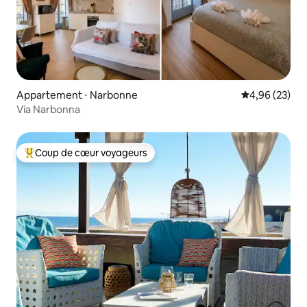
Appartement ⋅ Narbonne
Évaluation mo
4,96 (23)
Via Narbonna
Coup de cœur voyageurs
Coups de cœur voyageurs les plus appréciés