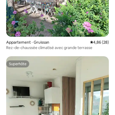
Appartement ⋅ Gruissan
Évaluation mo
4,86 (28)
Rez-de-chaussée climatisé avec grande terrasse
Superhôte
Superhôte