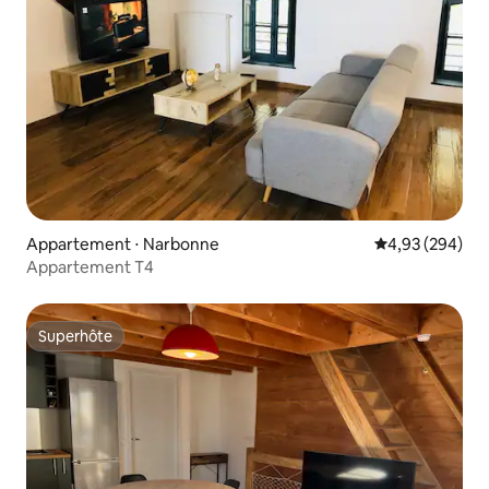
Appartement ⋅ Narbonne
Évaluation moy
4,93 (294)
Appartement T4
Superhôte
Superhôte