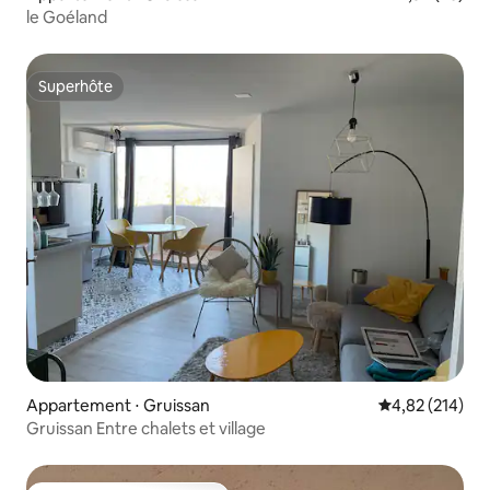
le Goéland
Superhôte
Superhôte
Appartement ⋅ Gruissan
Évaluation moy
4,82 (214)
Gruissan Entre chalets et village