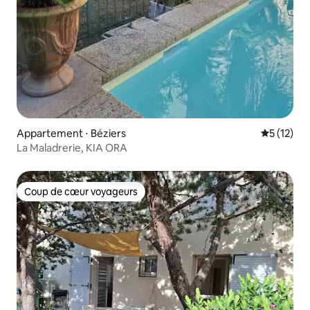
Appartement ⋅ Béziers
Évaluation
5 (12)
La Maladrerie, KIA ORA
Coup de cœur voyageurs
Coup de cœur voyageurs