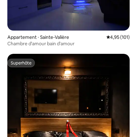
Appartement ⋅ Sainte-Valière
Évaluation moy
4,95 (101)
Chambre d'amour bain d'amour
Superhôte
Superhôte