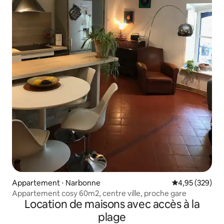
Appartement ⋅ Narbonne
Évaluation moy
4,95 (329)
Appartement cosy 60m2, centre ville, proche gare
Location de maisons avec accès à la
plage