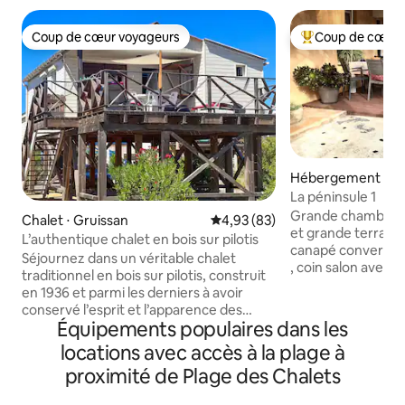
Coup de cœur voyageurs
Coup de cœur 
Coup de cœur voyageurs
Coups de cœur vo
Hébergement ⋅ Gr
La péninsule 1
Grande chambre ,
Chalet ⋅ Gruissan
Évaluation moyenne sur la base
4,93 (83)
et grande terrasse 
L’authentique chalet en bois sur pilotis
canapé convertible, salle d'eau , toil
Séjournez dans un véritable chalet
, coin salon avec f
traditionnel en bois sur pilotis, construit
cafetière, bouilloi
en 1936 et parmi les derniers à avoir
des commerces , s
conservé l’esprit et l’apparence des
des chalets .Petit
Équipements populaires dans les
chalets originels de Gruissan. À 150 m de
faits maison et en
la plage et à deux pas des commerces et
locations avec accès à la plage à
devant le logement. « La péninsul
restaurants, vous profitez d’un
est la chambre su
proximité de Plage des Chalets
emplacement privilégié pour tout faire à
voir ☺️. 🙂 réflex
pied ou à vélo. Un havre de paix
sur place A voir aussi :"studio avec