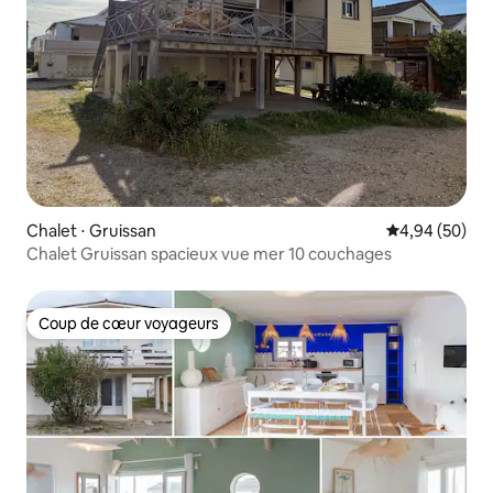
Chalet ⋅ Gruissan
Évaluation mo
4,94 (50)
Chalet Gruissan spacieux vue mer 10 couchages
Coup de cœur voyageurs
Coup de cœur voyageurs