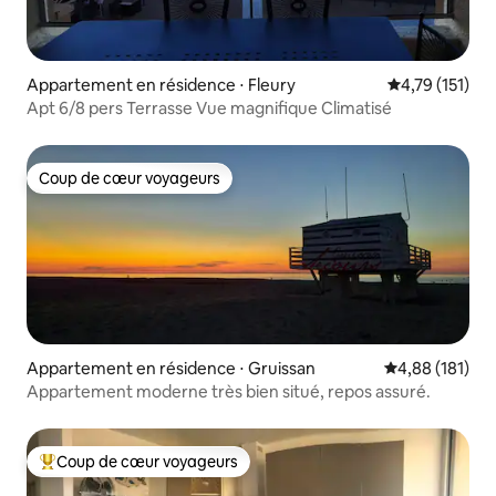
Appartement en résidence ⋅ Fleury
Évaluation moy
4,79 (151)
Apt 6/8 pers Terrasse Vue magnifique Climatisé
Coup de cœur voyageurs
Coup de cœur voyageurs
Appartement en résidence ⋅ Gruissan
Évaluation moy
4,88 (181)
Appartement moderne très bien situé, repos assuré.
Coup de cœur voyageurs
Coups de cœur voyageurs les plus appréciés