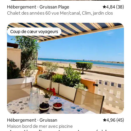
Hébergement ⋅ Gruissan Plage
Évaluation mo
4,84 (38)
Chalet des années 60 vue Mer/canal, Clim, jardin clos
Coup de cœur voyageurs
Coup de cœur voyageurs
Hébergement ⋅ Gruissan
Évaluation mo
4,96 (45)
Maison bord de mer avec piscine