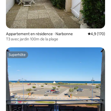
Appartement en résidence ⋅ Narbonne
Évaluation mo
4,9 (170)
T3 avec jardin 100m de la plage
Superhôte
Superhôte