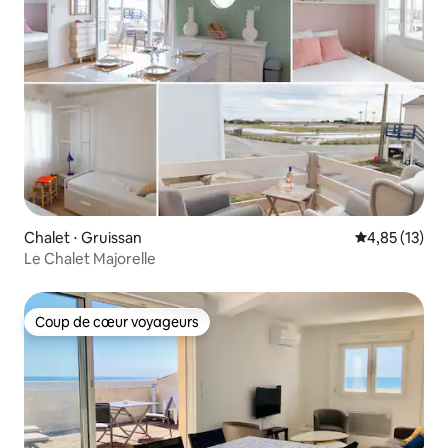
Chalet ⋅ Gruissan
Évaluation mo
4,85 (13)
Le Chalet Majorelle
Coup de cœur voyageurs
Coup de cœur voyageurs