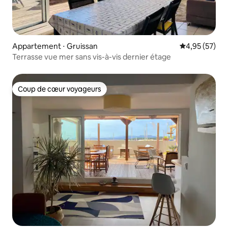
Appartement ⋅ Gruissan
Évaluation mo
4,95 (57)
Terrasse vue mer sans vis-à-vis dernier étage
Coup de cœur voyageurs
Coup de cœur voyageurs