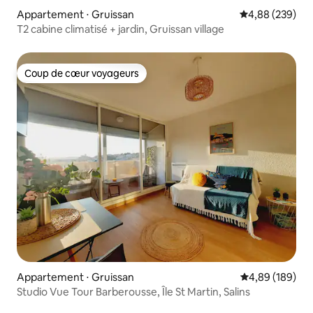
Appartement ⋅ Gruissan
Évaluation moy
4,88 (239)
T2 cabine climatisé + jardin, Gruissan village
Coup de cœur voyageurs
Coup de cœur voyageurs
Appartement ⋅ Gruissan
Évaluation moy
4,89 (189)
Studio Vue Tour Barberousse, Île St Martin, Salins