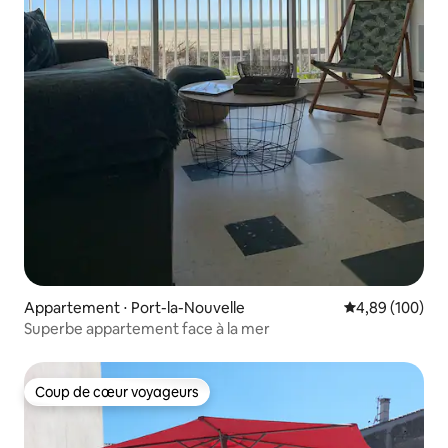
Appartement ⋅ Port-la-Nouvelle
Évaluation moy
4,89 (100)
Superbe appartement face à la mer
Coup de cœur voyageurs
Coup de cœur voyageurs