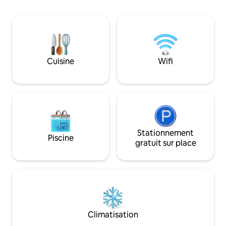
authentique et chaleureux, entre
terrasse et vue"
charme d’époque et confort actuel,
prolongé par une grande terrasse en
bois, véritable pièce de vie tournée vers
l’extérieur.
Cuisine
Wifi
Stationnement
Piscine
gratuit sur place
Climatisation