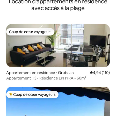
Location d'appartements en résidence
avec accès à la plage
Coup de cœur voyageurs
Coup de cœur voyageurs
Appartement en résidence ⋅ Gruissan
Évaluation moy
4,94 (110)
Appartement T3 - Résidence ÉPHYRA - 60m²
Coup de cœur voyageurs
Coups de cœur voyageurs les plus appréciés