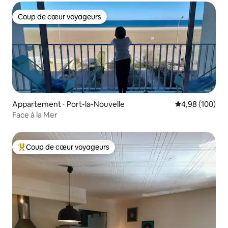
Coup de cœur voyageurs
Coup de cœur voyageurs
Appartement ⋅ Port-la-Nouvelle
Évaluation moy
4,98 (100)
Face à la Mer
Coup de cœur voyageurs
Coups de cœur voyageurs les plus appréciés