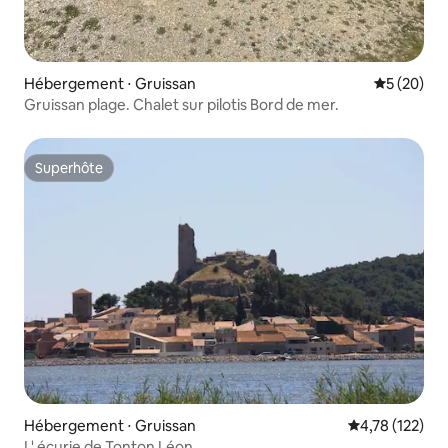
Hébergement ⋅ Gruissan
Évaluation
5 (20)
Gruissan plage. Chalet sur pilotis Bord de mer.
Superhôte
Superhôte
Hébergement ⋅ Gruissan
Évaluation moy
4,78 (122)
L' écurie de Tonton Léon