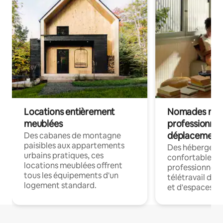
Locations entièrement
Nomades num
meublées
professionnel
déplacement
Des cabanes de montagne
paisibles aux appartements
Des hébergem
urbains pratiques, ces
confortables p
locations meublées offrent
professionnels
tous les équipements d'un
télétravail dis
logement standard.
et d'espaces de