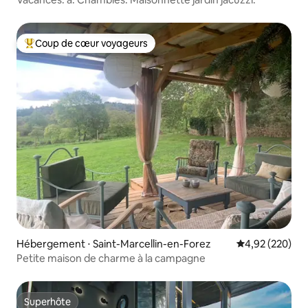
Coup de cœur voyageurs
Coups de cœur voyageurs les plus appréciés
Hébergement ⋅ Saint-Marcellin-en-Forez
Évaluation moy
4,92 (220)
Petite maison de charme à la campagne
Superhôte
Superhôte