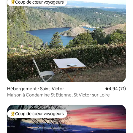
Coup de cœur voyageurs
Coups de cœur voyageurs les plus appréciés
Hébergement ⋅ Saint-Victor
Évaluation mo
4,94 (71)
Maison à Condamine St Etienne, St Victor sur Loire
Coup de cœur voyageurs
Coups de cœur voyageurs les plus appréciés