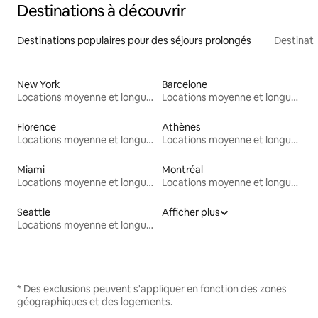
Destinations à découvrir
Destinations populaires pour des séjours prolongés
Destinati
New York
Barcelone
Locations moyenne et longue durée
Locations moyenne et longue durée
Florence
Athènes
Locations moyenne et longue durée
Locations moyenne et longue durée
Miami
Montréal
Locations moyenne et longue durée
Locations moyenne et longue durée
Seattle
Afficher plus
Locations moyenne et longue durée
* Des exclusions peuvent s'appliquer en fonction des zones
géographiques et des logements.