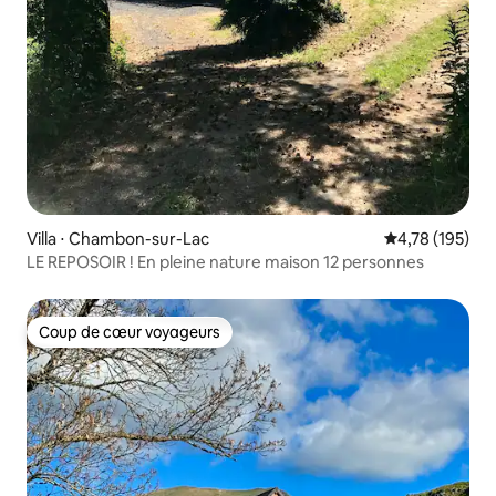
Villa ⋅ Chambon-sur-Lac
Évaluation moy
4,78 (195)
LE REPOSOIR ! En pleine nature maison 12 personnes
Coup de cœur voyageurs
Coup de cœur voyageurs