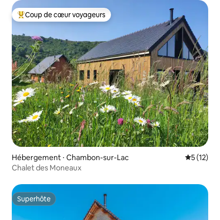
Coup de cœur voyageurs
Coups de cœur voyageurs les plus appréciés
Hébergement ⋅ Chambon-sur-Lac
Évaluation
5 (12)
Chalet des Moneaux
Superhôte
Superhôte