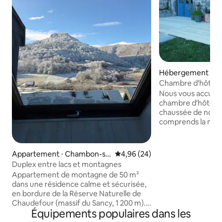
Hébergement ⋅ C
ur-Lac
Chambre d'hôtes 
déjeuners.
Nous vous accueil
chambre d'hôtes s
chaussée de notre 
comprends la nuité
déjeuners composés de produits bio ou
locaux. Les draps e
sont fournis , le 
Appartement ⋅ Chambon-su
Évaluation moyenne sur la base
4,96 (24)
nos soins à la fin du sejour. De
r-Lac
Duplex entre lacs et montagnes
septembre à juin 
Appartement de montagne de 50 m²
un panier repas po
dans une résidence calme et sécurisée,
(soupe maison,ter
en bordure de la Réserve Naturelle de
Nectaire fermier,
Chaudefour (massif du Sancy, 1 200 m). 2
fromage blanc ave
Équipements populaires dans les
chambres + canapé convertible, jusqu’à
Btl de Chateaugay
6 personnes. Départs de randonnées