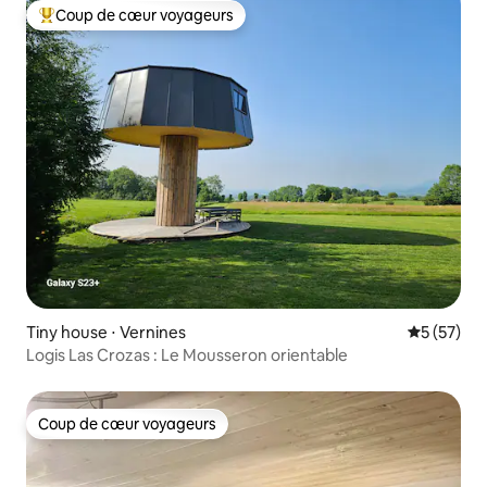
Coup de cœur voyageurs
Coups de cœur voyageurs les plus appréciés
Tiny house ⋅ Vernines
Évaluation
5 (57)
Logis Las Crozas : Le Mousseron orientable
Coup de cœur voyageurs
Coup de cœur voyageurs