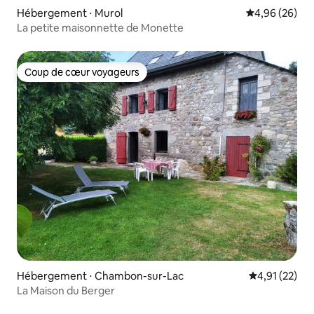
Hébergement ⋅ Murol
Évaluation mo
4,96 (26)
La petite maisonnette de Monette
Coup de cœur voyageurs
Coup de cœur voyageurs
Hébergement ⋅ Chambon-sur-Lac
Évaluation mo
4,91 (22)
La Maison du Berger