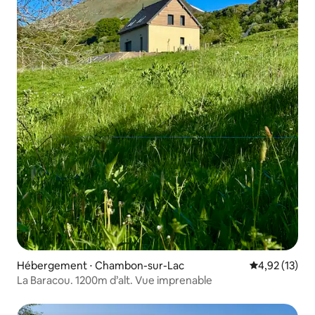
Hébergement ⋅ Chambon-sur-Lac
Évaluation mo
4,92 (13)
La Baracou. 1200m d’alt. Vue imprenable