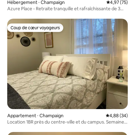
Hébergement ⋅ Champaign
Évaluation mo
4,97 (75)
Azure Place - Retraite tranquille et rafraîchissante de 3
chambres
Coup de cœur voyageurs
Coup de cœur voyageurs
Appartement ⋅ Champaign
Évaluation mo
4,88 (34)
Location 1BR près du centre-ville et du campus. Semaine
ou plus !