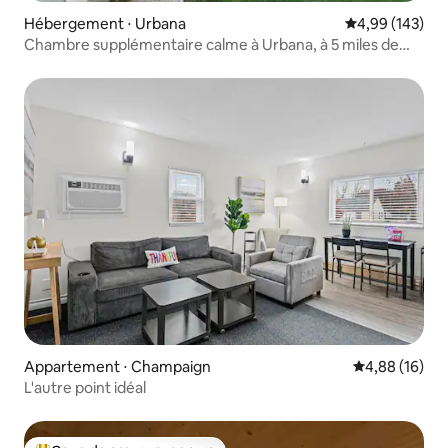
Hébergement ⋅ Urbana
Évaluation moy
4,99 (143)
Chambre supplémentaire calme à Urbana, à 5 miles de
l'université
Appartement ⋅ Champaign
Évaluation mo
4,88 (16)
L'autre point idéal