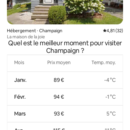
Hébergement ⋅ Champaign
Évaluation mo
4,81 (32)
La maison de la joie
Quel est le meilleur moment pour visiter
Champaign ?
Mois
Prix moyen
Temp. moy.
Janv.
89 €
-4 °C
Févr.
94 €
-1 °C
Mars
93 €
5 °C