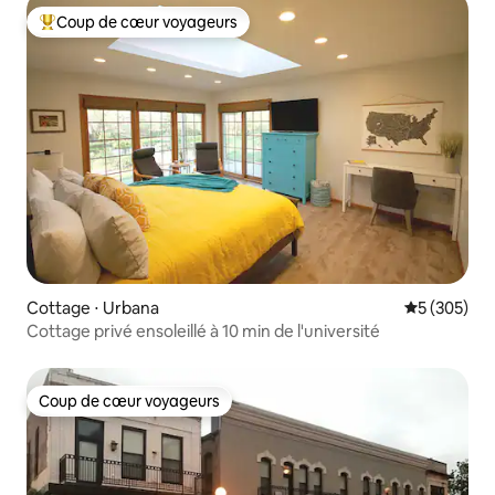
Coup de cœur voyageurs
Coups de cœur voyageurs les plus appréciés
Cottage ⋅ Urbana
Évaluation 
5 (305)
Cottage privé ensoleillé à 10 min de l'université
Coup de cœur voyageurs
Coup de cœur voyageurs