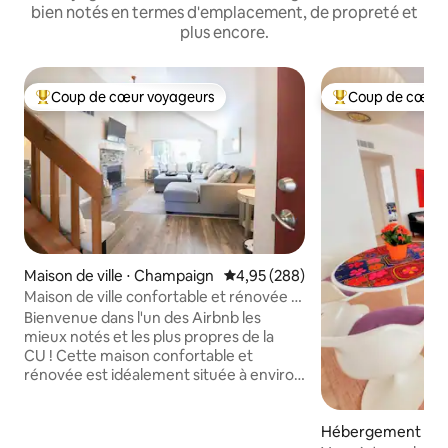
bien notés en termes d'emplacement, de propreté et
plus encore.
Coup de cœur voyageurs
Coup de cœur 
Coups de cœur voyageurs les plus appréciés
Coups de cœur vo
Maison de ville ⋅ Champaign
Évaluation moyenne sur la base 
4,95 (288)
Maison de ville confortable et rénovée |
À quelques minutes du centre-ville
Bienvenue dans l'un des Airbnb les
mieux notés et les plus propres de la
CU ! Cette maison confortable et
rénovée est idéalement située à environ
10 minutes de l'Université de l'Illinois, ce
qui la rend parfaite pour les familles ou
Hébergement ⋅ C
les couples. Elle dispose d'équipements