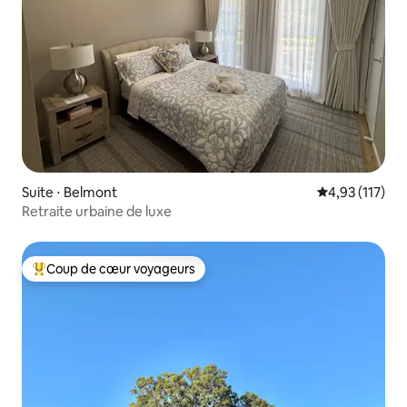
Suite ⋅ Belmont
Évaluation moy
4,93 (117)
Retraite urbaine de luxe
Coup de cœur voyageurs
Coups de cœur voyageurs les plus appréciés