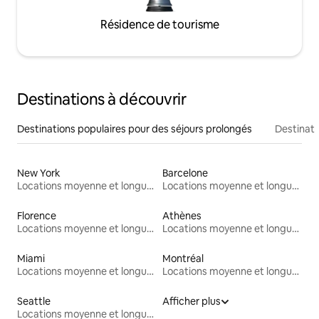
Résidence de tourisme
Destinations à découvrir
Destinations populaires pour des séjours prolongés
Destinati
New York
Barcelone
Locations moyenne et longue durée
Locations moyenne et longue durée
Florence
Athènes
Locations moyenne et longue durée
Locations moyenne et longue durée
Miami
Montréal
Locations moyenne et longue durée
Locations moyenne et longue durée
Seattle
Afficher plus
Locations moyenne et longue durée