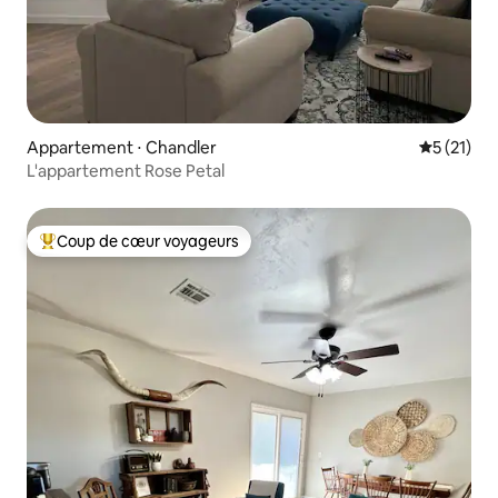
Appartement ⋅ Chandler
Évaluation
5 (21)
L'appartement Rose Petal
Coup de cœur voyageurs
Coups de cœur voyageurs les plus appréciés