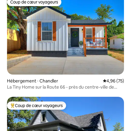
Coup de cœur voyageurs
Coup de cœur voyageurs
Hébergement ⋅ Chandler
Évaluation mo
4,96 (75)
La Tiny Home sur la Route 66 - près du centre-ville de
Chandler
Coup de cœur voyageurs
Coups de cœur voyageurs les plus appréciés