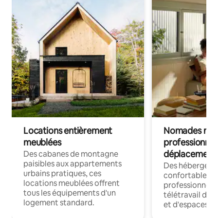
Locations entièrement
Nomades num
meublées
professionnel
déplacement
Des cabanes de montagne
paisibles aux appartements
Des hébergem
urbains pratiques, ces
confortables p
locations meublées offrent
professionnels
tous les équipements d'un
télétravail dis
logement standard.
et d'espaces de