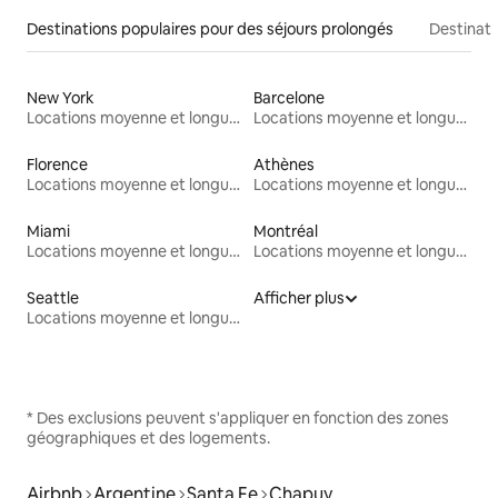
Destinations populaires pour des séjours prolongés
Destinati
New York
Barcelone
Locations moyenne et longue durée
Locations moyenne et longue durée
Florence
Athènes
Locations moyenne et longue durée
Locations moyenne et longue durée
Miami
Montréal
Locations moyenne et longue durée
Locations moyenne et longue durée
Seattle
Afficher plus
Locations moyenne et longue durée
* Des exclusions peuvent s'appliquer en fonction des zones
géographiques et des logements.
Airbnb
Argentine
Santa Fe
Chapuy