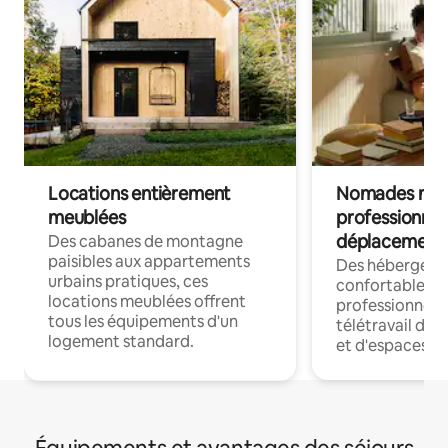
Locations entièrement
Nomades num
meublées
professionnel
déplacement
Des cabanes de montagne
paisibles aux appartements
Des hébergem
urbains pratiques, ces
confortables p
locations meublées offrent
professionnels
tous les équipements d'un
télétravail dis
logement standard.
et d'espaces de