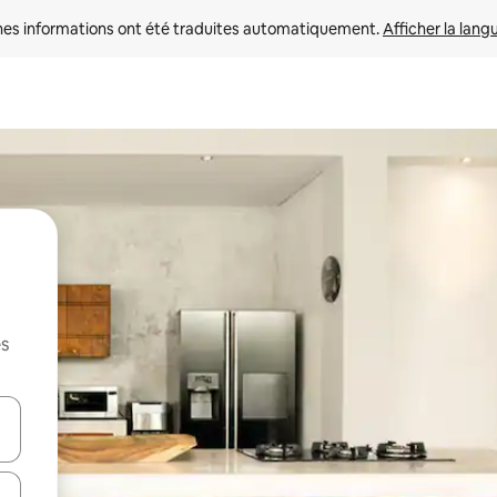
nes informations ont été traduites automatiquement. 
Afficher la lang
es
hes vers le haut et vers le bas pour les parcourir ou en appuyant et en fai