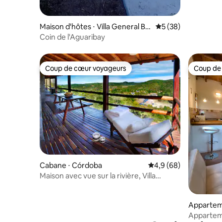
Maison d'hôtes ⋅ Villa General Bel
Évaluation moyenne 
5 (38)
grano
Coin de l'Aguaribay
Coup de cœur voyageurs
Coup de
Coup de cœur voyageurs
Coup de
Cabane ⋅ Córdoba
Évaluation moyenne su
4,9 (68)
Maison avec vue sur la rivière, Villa
General Belgrano
Apparteme
ano
Apparteme