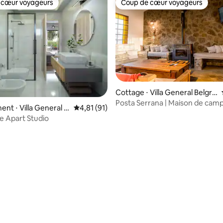
 cœur voyageurs
Coup de cœur voyageurs
 cœur voyageurs
Coup de cœur voyageurs
Cottage ⋅ Villa General Belgra
no
Posta Serrana | Maison de cam
nt ⋅ Villa General B
Évaluation moyenne sur la base de 91 comme
4,81 (91)
pour 8 / Barbecue
e Apart Studio