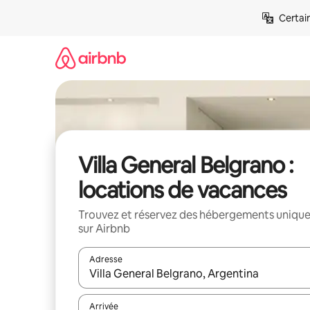
Aller
Certai
directement
au
contenu
Villa General Belgrano :
locations de vacances
Trouvez et réservez des hébergements uniqu
sur Airbnb
Adresse
Lorsque les résultats s'affichent, utilisez les flèc
Arrivée