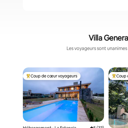
Villa Genera
Les voyageurs sont unanimes 
Coup de cœur voyageurs
Coup 
Coups de cœur voyageurs les plus appréciés
Coups de
Hébergement ⋅ La Estancia
Évaluation moyenne
5 (33)