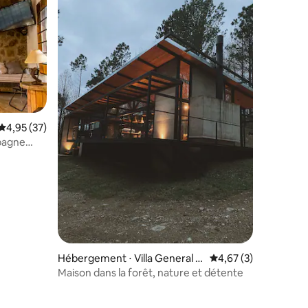
Évaluation moyenne sur la base de 37 commentaires : 4,95 sur 5
4,95 (37)
pagne
ntaires : 4,81 sur 5
Hébergement ⋅ Villa General B
Évaluation moyenne s
4,67 (3)
elgrano
Maison dans la forêt, nature et détente