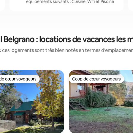
équipements suivants : Cuisine, Wifi et Piscine
l Belgrano : locations de vacances les
: ces logements sont très bien notés en termes d'emplacement
de cœur voyageurs
Coup de cœur voyageurs
 cœur voyageurs les plus appréciés
Coup de cœur voyageurs
 sur la base de 33 commentaires : 5 sur 5