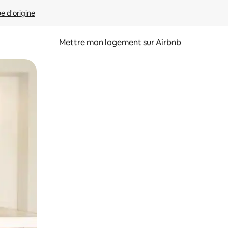
ue d'origine
Mettre mon logement sur Airbnb
sant glisser.