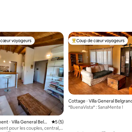
sur la base de 38 commentaires : 5 sur 5
 cœur voyageurs
Coup de cœur voyageurs
 cœur voyageurs
Coups de cœur voyageurs les p
r la base de 68 commentaires : 4,9 sur 5
Cottage ⋅ Villa General Belgran
*BuenaVista* : SanaMente !
nt ⋅ Villa General Belgr
Évaluation moyenne sur la base de 5 co
5 (5)
nt pour les couples, central,