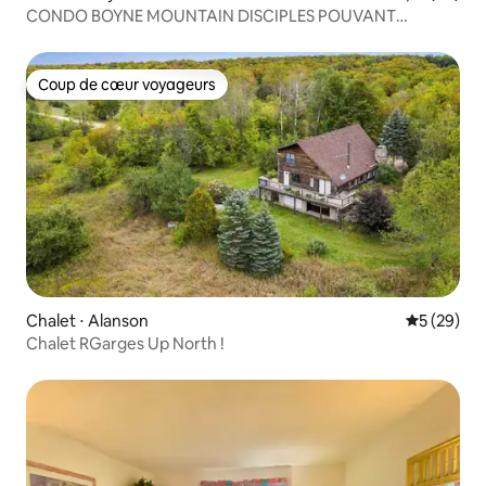
CONDO BOYNE MOUNTAIN DISCIPLES POUVANT
ACCUEILLIR JUSQU'À 16 PERSONNES
Coup de cœur voyageurs
Coup de cœur voyageurs
Chalet ⋅ Alanson
Évaluation
5 (29)
Chalet RGarges Up North !