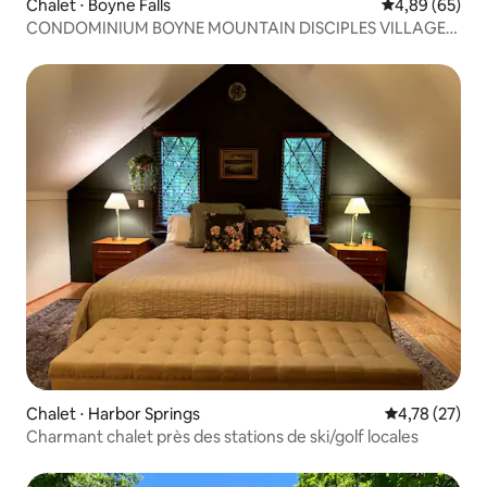
Chalet ⋅ Boyne Falls
Évaluation mo
4,89 (65)
CONDOMINIUM BOYNE MOUNTAIN DISCIPLES VILLAGE
POUR 16 PERSONNES
Chalet ⋅ Harbor Springs
Évaluation mo
4,78 (27)
Charmant chalet près des stations de ski/golf locales