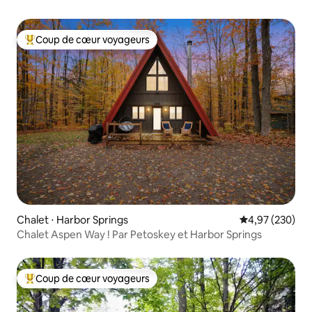
Coup de cœur voyageurs
Coups de cœur voyageurs les plus appréciés
Chalet ⋅ Harbor Springs
Évaluation moy
4,97 (230)
Chalet Aspen Way ! Par Petoskey et Harbor Springs
Coup de cœur voyageurs
Coups de cœur voyageurs les plus appréciés