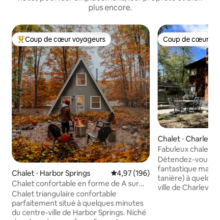
plus encore.
Coup de cœur voyageurs
Coup de cœur vo
Coups de cœur voyageurs les plus appréciés
Coup de cœur vo
Chalet ⋅ Charlevoi
Fabuleux chalet d
chambres
Détendez-vous en 
fantastique maiso
Chalet ⋅ Harbor Springs
Évaluation moyenne sur la base 
4,97 (196)
tanière) à quelqu
Chalet confortable en forme de A sur
ville de Charlevoi
Tunnel of Trees Harbor Springs
Chalet triangulaire confortable
l'une des meilleure
parfaitement situé à quelques minutes
Charlevoix. La salle à manger extérieure
du centre-ville de Harbor Springs. Niché
et le foyer offrent