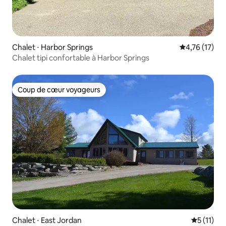
Chalet ⋅ Harbor Springs
Évaluation mo
4,76 (17)
Chalet tipi confortable à Harbor Springs
Coup de cœur voyageurs
Coup de cœur voyageurs
Chalet ⋅ East Jordan
Évaluatio
5 (11)