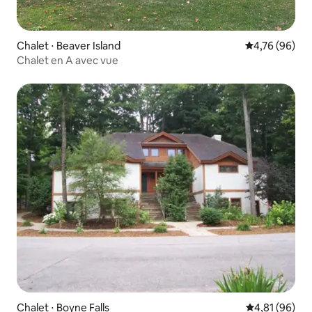
Chalet ⋅ Beaver Island
Évaluation mo
4,76 (96)
Chalet en A avec vue
Chalet ⋅ Boyne Falls
Évaluation mo
4,81 (96)