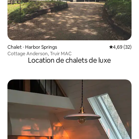
Chalet ⋅ Harbor Springs
Évaluation mo
4,69 (32)
Cottage Anderson, Truir MAC
Location de chalets de luxe