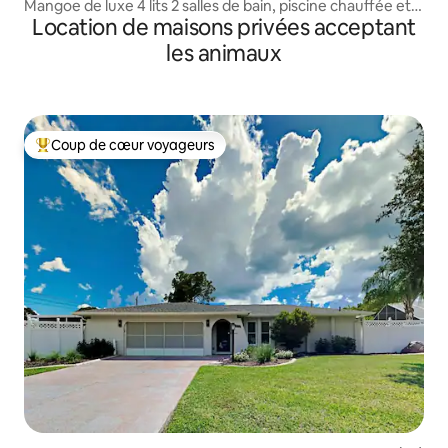
Mangoe de luxe 4 lits 2 salles de bain, piscine chauffée et
Location de maisons privées acceptant
spa
les animaux
Coup de cœur voyageurs
Coups de cœur voyageurs les plus appréciés