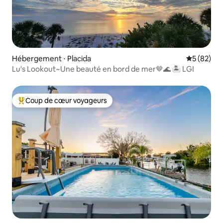
Hébergement ⋅ Placida
Évaluation
5 (82)
Lu's Lookout~Une beauté en bord de mer🤎🌊 🏝 LGI
Coup de cœur voyageurs
Coups de cœur voyageurs les plus appréciés