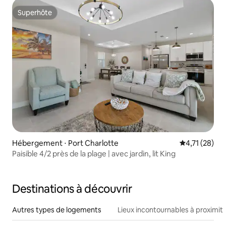
Superhôte
Superhôte
Hébergement ⋅ Port Charlotte
Évaluation mo
4,71 (28)
Paisible 4/2 près de la plage | avec jardin, lit King
Destinations à découvrir
Autres types de logements
Lieux incontournables à proximit