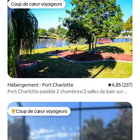
Coup de cœur voyageurs
Coup de cœur voyageurs
Hébergement ⋅ Port Charlotte
Évaluation moy
4,85 (237)
Port Charlotte paisible 2 chambres/2 salles de bain sur
l'eau
Coup de cœur voyageurs
Coups de cœur voyageurs les plus appréciés