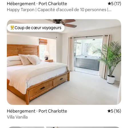
Hébergement ⋅ Port Charlotte
Évaluation
5 (17)
Happy Tarpon | Capacité d'accueil de 10 personnes |
Terrasse et piscine | Jeux | Foyer
Coup de cœur voyageurs
Coups de cœur voyageurs les plus appréciés
Hébergement ⋅ Port Charlotte
Évaluation
5 (16)
Villa Vanilla