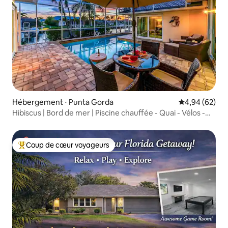
Hébergement ⋅ Punta Gorda
Évaluation mo
4,94 (62)
Hibiscus | Bord de mer | Piscine chauffée - Quai - Vélos -
Kayaks
Coup de cœur voyageurs
Coups de cœur voyageurs les plus appréciés