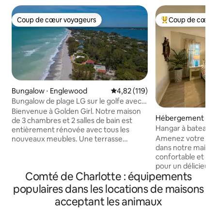
Coup de cœur voyageurs
Coup de cœur 
Coup de cœur voyageurs
Coups de cœur vo
Bungalow ⋅ Englewood
Évaluation moyenne sur la base 
4,82 (119)
Bungalow de plage LG sur le golfe avec
accès à la baie et terrasse !
Bienvenue à Golden Girl. Notre maison
Hébergement ⋅ Po
de 3 chambres et 2 salles de bain est
Hangar à bateaux 
entièrement rénovée avec tous les
Amenez votre fami
nouveaux meubles. Une terrasse
dans notre maiso
d'observation au 2e niveau, un jacuzzi
confortable et cal
privé, une chambre avec lits superposés
pour un délicieux 
pour 6 personnes, deux chambres avec
Comté de Charlotte : équipements
Charlotte. Notre 
lits King Size, un canapé-lit Queen Size
et 2 salles de bain 
dans le salon, une buanderie, une
populaires dans les locations de maisons
personnes. Les en
connexion Wi-Fi haut débit, des
acceptant les animaux
de compagnie peuv
appareils électroménagers neufs, des
en toute sécurité 
téléviseurs intelligents et bien plus