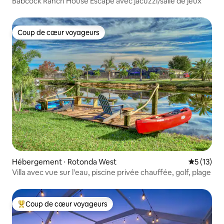
Babcock Ranch House Escape avec jacuzzi/salle de jeux
Coup de cœur voyageurs
Coup de cœur voyageurs
Hébergement ⋅ Rotonda West
Évaluation
5 (13)
Villa avec vue sur l'eau, piscine privée chauffée, golf, plage
Coup de cœur voyageurs
Coups de cœur voyageurs les plus appréciés