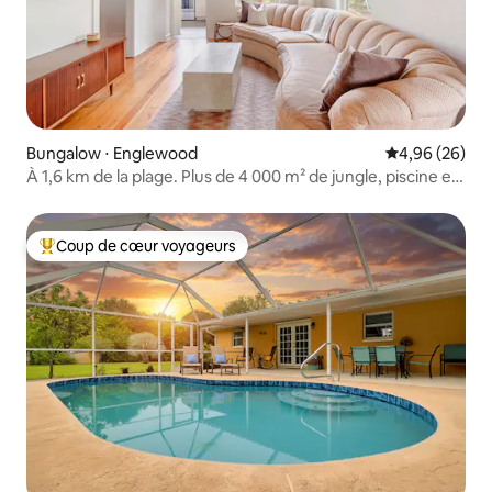
Bungalow ⋅ Englewood
Évaluation mo
4,96 (26)
À 1,6 km de la plage. Plus de 4 000 m² de jungle, piscine et
pickleball
Coup de cœur voyageurs
Coups de cœur voyageurs les plus appréciés