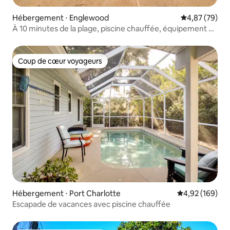
Hébergement ⋅ Englewood
Évaluation mo
4,87 (79)
À 10 minutes de la plage, piscine chauffée, équipement de
plage et jeux
Coup de cœur voyageurs
Coup de cœur voyageurs
Hébergement ⋅ Port Charlotte
Évaluation moy
4,92 (169)
Escapade de vacances avec piscine chauffée