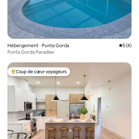
Hébergement ⋅ Punta Gorda
Évaluatio
5 (4)
Punta Gorda Paradise
Coup de cœur voyageurs
Coups de cœur voyageurs les plus appréciés