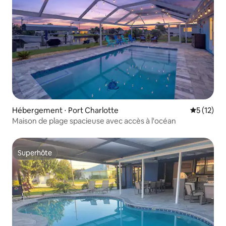
Hébergement ⋅ Port Charlotte
Évaluation
5 (12)
Maison de plage spacieuse avec accès à l'océan
Superhôte
Superhôte