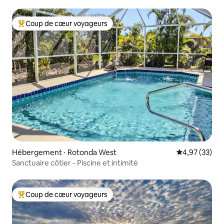
centre-ville
Coup de cœur voyageurs
Coups de cœur voyageurs les plus appréciés
Hébergement ⋅ Rotonda West
Évaluation mo
4,97 (33)
Sanctuaire côtier - Piscine et intimité
Coup de cœur voyageurs
Coups de cœur voyageurs les plus appréciés