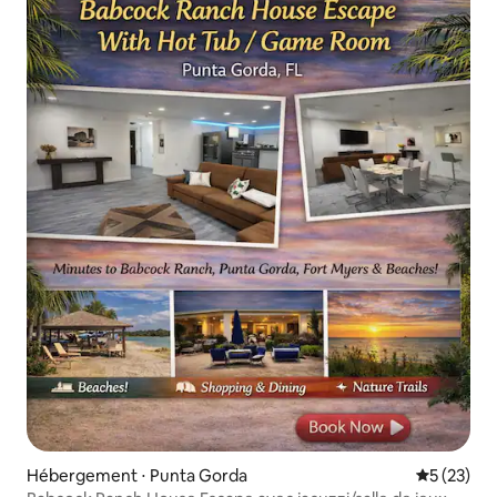
Hébergement ⋅ Punta Gorda
Évaluation
5 (23)