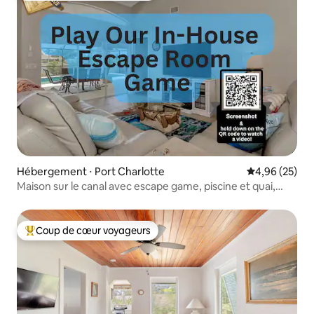
Hébergement ⋅ Port Charlotte
Évaluation mo
4,96 (25)
Maison sur le canal avec escape game, piscine et quai,
animaux acceptés
Coup de cœur voyageurs
Coups de cœur voyageurs les plus appréciés