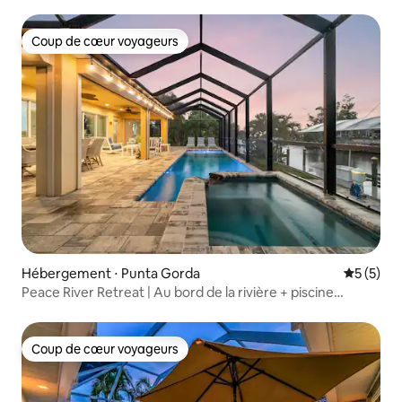
sport et accès au club de plage
Coup de cœur voyageurs
Coup de cœur voyageurs
Hébergement ⋅ Punta Gorda
Évaluatio
5 (5)
Peace River Retreat | Au bord de la rivière + piscine
chauffée
Coup de cœur voyageurs
Coup de cœur voyageurs