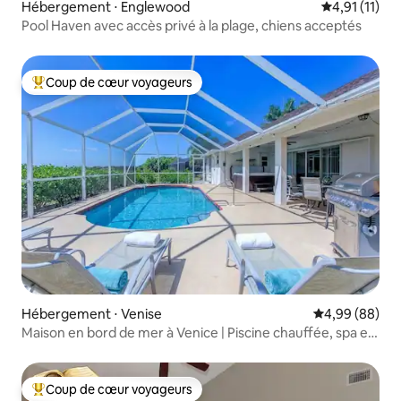
Hébergement ⋅ Englewood
Évaluation m
4,91 (11)
Pool Haven avec accès privé à la plage, chiens acceptés
Coup de cœur voyageurs
Coups de cœur voyageurs les plus appréciés
Hébergement ⋅ Venise
Évaluation mo
4,99 (88)
Maison en bord de mer à Venice | Piscine chauffée, spa et
animaux de compagnie
Coup de cœur voyageurs
Coups de cœur voyageurs les plus appréciés