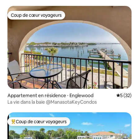
Coup de cœur voyageurs
Coup de cœur voyageurs
Appartement en résidence ⋅ Englewood
Évaluation
5 (32)
La vie dans la baie @ManasotaKeyCondos
Coup de cœur voyageurs
Coups de cœur voyageurs les plus appréciés