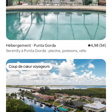
Hébergement ⋅ Punta Gorda
Évaluation mo
4,98 (54)
Serenity à Punta Gorda : piscine, poissons, vélo
Coup de cœur voyageurs
Coup de cœur voyageurs