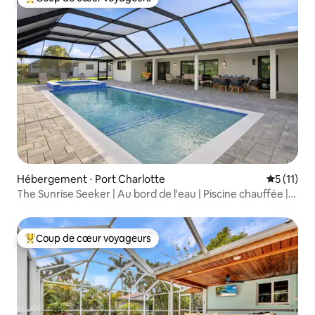
Coups de cœur voyageurs les plus appréciés
Hébergement ⋅ Port Charlotte
Évaluatio
5 (11)
The Sunrise Seeker | Au bord de l'eau | Piscine chauffée |
Spa
Coup de cœur voyageurs
Coups de cœur voyageurs les plus appréciés