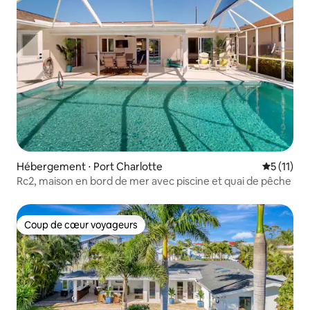
Hébergement ⋅ Port Charlotte
Évaluatio
5 (11)
Rc2, maison en bord de mer avec piscine et quai de pêche
Coup de cœur voyageurs
Coup de cœur voyageurs