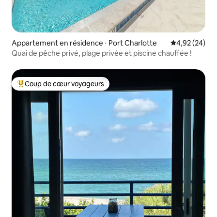
Appartement en résidence ⋅ Port Charlotte
Évaluation mo
4,92 (24)
Quai de pêche privé, plage privée et piscine chauffée !
Coup de cœur voyageurs
Coups de cœur voyageurs les plus appréciés