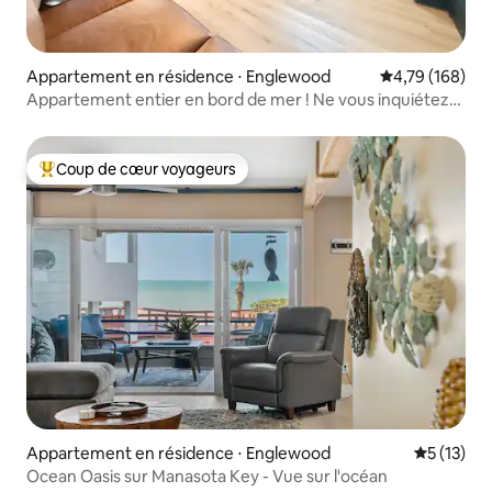
Appartement en résidence ⋅ Englewood
Évaluation moy
4,79 (168)
Appartement entier en bord de mer ! Ne vous inquiétez
pas, Beach Happy !
Coup de cœur voyageurs
Coups de cœur voyageurs les plus appréciés
Appartement en résidence ⋅ Englewood
Évaluation
5 (13)
Ocean Oasis sur Manasota Key - Vue sur l'océan