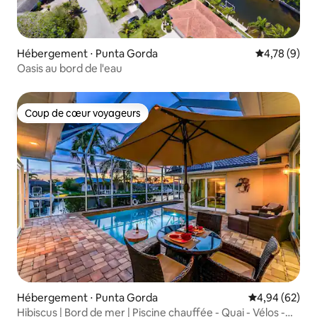
Hébergement ⋅ Punta Gorda
Évaluation m
4,78 (9)
Oasis au bord de l'eau
Coup de cœur voyageurs
Coup de cœur voyageurs
Hébergement ⋅ Punta Gorda
Évaluation mo
4,94 (62)
Hibiscus | Bord de mer | Piscine chauffée - Quai - Vélos -