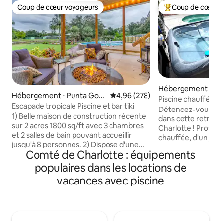
Coup de cœur voyageurs
Coup de cœur 
Coup de cœur voyageurs
Coups de cœur vo
Hébergement ⋅ Po
Hébergement ⋅ Punta Gord
Évaluation moyenne sur la base 
4,96 (278)
Piscine chauffée, j
a
Escapade tropicale Piscine et bar tiki
parking pour cam
Détendez-vous et
1) Belle maison de construction récente
dans cette retrait
sur 2 acres 1800 sq/ft avec 3 chambres
Charlotte ! Profite
et 2 salles de bain pouvant accueillir
chauffée, d'un jacu
jusqu'à 8 personnes. 2) Dispose d'une
tout dans votre pro
Comté de Charlotte : équipements
grande piscine hors sol de 18' x 33' et
maison peut accuei
d'un grand étang à poissons et d'un
une suite King, u
populaires dans les locations de
bar/barbecue extérieur et d'un parking
la piscine et un bu
vacances avec piscine
paysage tropical pour 4 voitures. 3) À 15
Apportez votre c
minutes en voiture du centre-ville de
bateau/remorque.
Punta Gorda avec de nombreux
locales, du golf, d
excellents restaurants, petits magasins
magasins, c'est le 
et bars avec musique live et bien plus