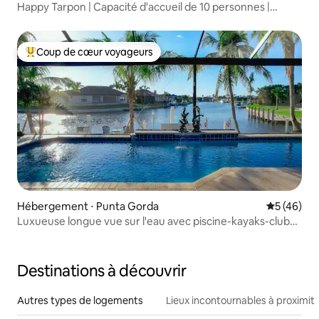
Happy Tarpon | Capacité d'accueil de 10 personnes |
Terrasse et piscine | Jeux | Foyer
Coup de cœur voyageurs
Coups de cœur voyageurs les plus appréciés
Hébergement ⋅ Punta Gorda
Évaluation
5 (46)
Luxueuse longue vue sur l'eau avec piscine-kayaks-clubs-
vélos !
Destinations à découvrir
Autres types de logements
Lieux incontournables à proximit