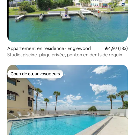
Appartement en résidence ⋅ Englewood
Évaluation moy
4,97 (133)
Studio, piscine, plage privée, ponton en dents de requin
Coup de cœur voyageurs
Coup de cœur voyageurs