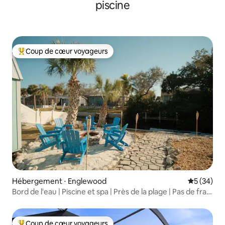
piscine
Coup de cœur voyageurs
Coups de cœur voyageurs les plus appréciés
Hébergement ⋅ Englewood
Évaluation
5 (34)
Bord de l'eau | Piscine et spa | Près de la plage | Pas de frais
supplémentaires
Coup de cœur voyageurs