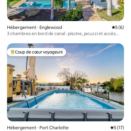
Hébergement ⋅ Englewood
Évaluatio
5 (6)
3 chambres en bord de canal : piscine, jacuzzi et accès
bateau
Coup de cœur voyageurs
Coups de cœur voyageurs les plus appréciés
Hébergement ⋅ Port Charlotte
Évaluation
5 (17)