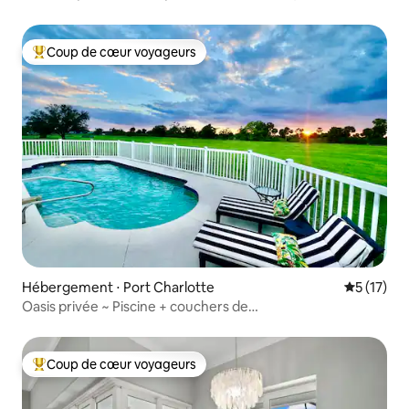
Kayaks
Coup de cœur voyageurs
Coups de cœur voyageurs les plus appréciés
Hébergement ⋅ Port Charlotte
Évaluation
5 (17)
Oasis privée ~ Piscine + couchers de
soleil + barbecue + table de billard
Coup de cœur voyageurs
Coups de cœur voyageurs les plus appréciés