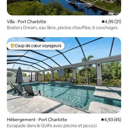
Villa ⋅ Port Charlotte
Évaluation mo
4,95 (21)
Boaters Dream, eau libre, piscine chauffée, 6 couchages
Coup de cœur voyageurs
Coups de cœur voyageurs les plus appréciés
Hébergement ⋅ Port Charlotte
Évaluation mo
4,93 (45)
Escapade dans le Golfe avec piscine et jacuzzi