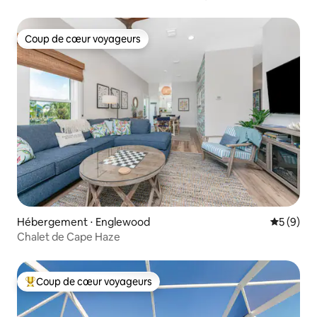
Coup de cœur voyageurs
Coup de cœur voyageurs
Hébergement ⋅ Englewood
Évaluatio
5 (9)
Chalet de Cape Haze
Coup de cœur voyageurs
Coups de cœur voyageurs les plus appréciés