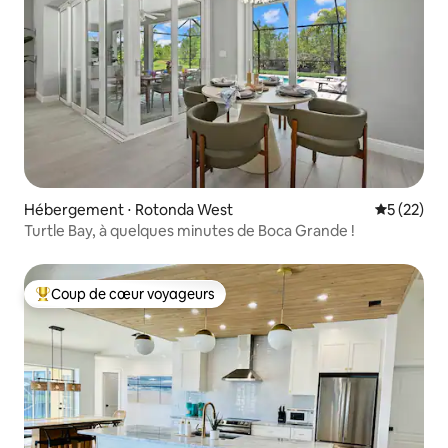
Hébergement ⋅ Rotonda West
Évaluation
5 (22)
Turtle Bay, à quelques minutes de Boca Grande !
Coup de cœur voyageurs
Coups de cœur voyageurs les plus appréciés