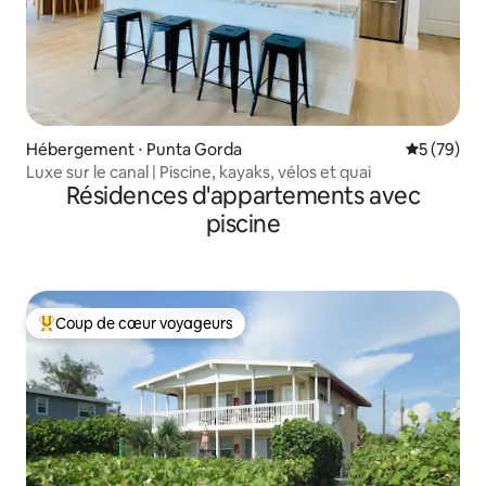
Hébergement ⋅ Punta Gorda
Évaluation
5 (79)
Luxe sur le canal | Piscine, kayaks, vélos et quai
Résidences d'appartements avec
piscine
Coup de cœur voyageurs
Coups de cœur voyageurs les plus appréciés