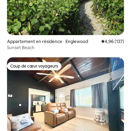
Appartement en résidence ⋅ Englewood
Évaluation moy
4,96 (137)
Sunset Beach
Coup de cœur voyageurs
Coup de cœur voyageurs