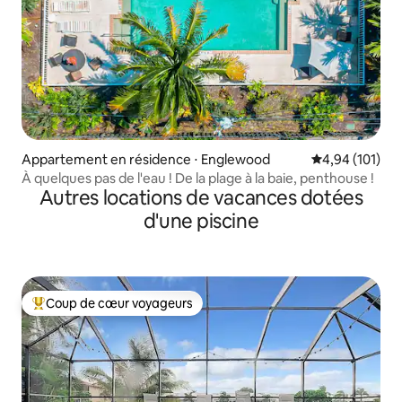
Appartement en résidence ⋅ Englewood
Évaluation moy
4,94 (101)
À quelques pas de l'eau ! De la plage à la baie, penthouse !
Autres locations de vacances dotées
d'une piscine
Coup de cœur voyageurs
Coups de cœur voyageurs les plus appréciés