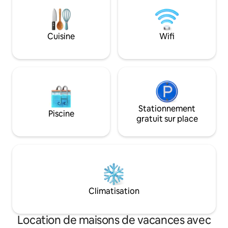
vos vacances en Floride. Il y 
encore, à 7 minutes en voiture du
garage séparé qui 
magasin le plus proche Winn-Dixie. 4) À
de cette propriété. Elle ne sera pas lo
10 minutes en voiture de l'aéroport de
autrement lorsque
Cuisine
Wifi
Punta Gorda. Située dans un quartier
aura des invités.
paisible avec de grands chênes dans une
rue sans issue.
Stationnement
Piscine
gratuit sur place
Climatisation
Location de maisons de vacances avec