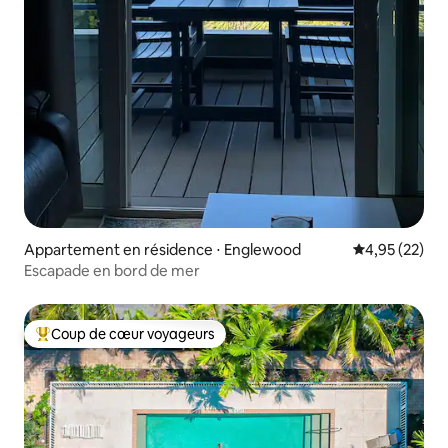
Appartement en résidence ⋅ Englewood
Évaluation mo
4,95 (22)
Escapade en bord de mer
Coup de cœur voyageurs
Coups de cœur voyageurs les plus appréciés