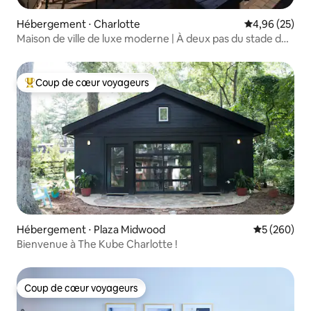
Hébergement ⋅ Charlotte
Évaluation mo
4,96 (25)
Maison de ville de luxe moderne | À deux pas du stade des
Panthers
Coup de cœur voyageurs
Coups de cœur voyageurs les plus appréciés
Hébergement ⋅ Plaza Midwood
Évaluation 
5 (260)
Bienvenue à The Kube Charlotte !
Coup de cœur voyageurs
Coup de cœur voyageurs