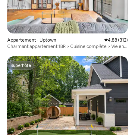
Appartement ⋅ Uptown
Évaluation moy
4,88 (312)
Charmant appartement 1BR > Cuisine complète > Vie en
ville
Superhôte
Superhôte