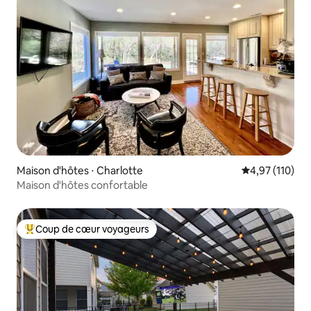
Maison d'hôtes ⋅ Charlotte
Évaluation moy
4,97 (110)
Maison d'hôtes confortable
Coup de cœur voyageurs
Coups de cœur voyageurs les plus appréciés