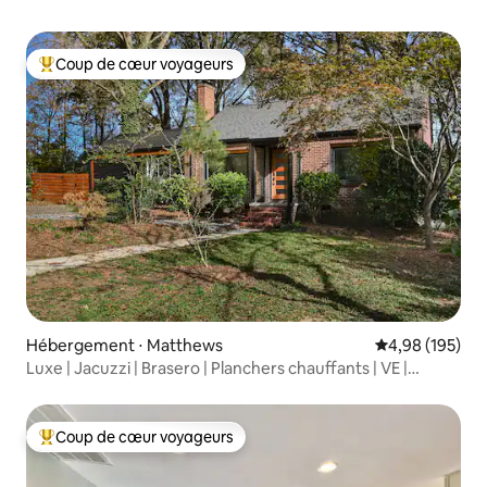
Coup de cœur voyageurs
Coups de cœur voyageurs les plus appréciés
Hébergement ⋅ Matthews
Évaluation moy
4,98 (195)
Luxe | Jacuzzi | Brasero | Planchers chauffants | VE |
Marche
Coup de cœur voyageurs
Coups de cœur voyageurs les plus appréciés