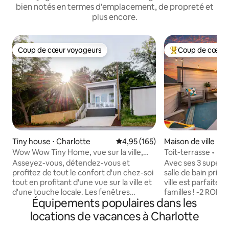
bien notés en termes d'emplacement, de propreté et
plus encore.
Coup de cœur voyageurs
Coup de cœur 
Coup de cœur voyageurs
Coups de cœur vo
Tiny house ⋅ Charlotte
Évaluation moyenne sur la base 
4,95 (165)
Maison de ville ⋅ C
Wow Wow Tiny Home, vue sur la ville,
Toit-terrasse • Lits
moderne et confortable !
proximité du métr
Asseyez-vous, détendez-vous et
Avec ses 3 super
profitez de tout le confort d'un chez-soi
salle de bain priva
tout en profitant d'une vue sur la ville et
ville est parfaite p
d'une touche locale. Les fenêtres
familles ! -2 ROIS, 1 chambre queen avec
Équipements populaires dans les
surdimensionnées fournissent des
télévision - Cuisi
tonnes de lumière naturelle, tout en
équipée avec bar à
locations de vacances à Charlotte
fusionnant l'espace intérieur/extérieur.
café, cave à vin - Toit-terrasse pour se