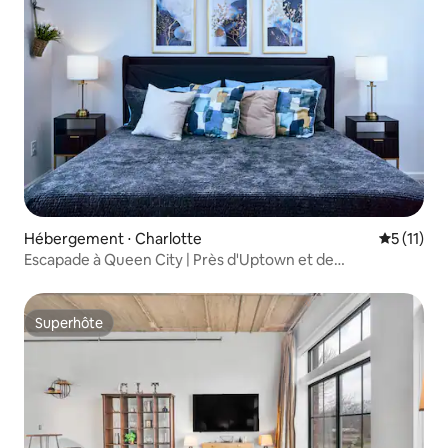
Hébergement ⋅ Charlotte
Évaluatio
5 (11)
Escapade à Queen City | Près d'Uptown et de
l'aéroport CHLT
Superhôte
Superhôte