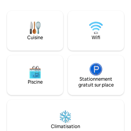
La décoration intérieure a été
prélasser, avec fo
soigneusement conçue, créant
extérieur - Platine vinyle, baby-foot
l'équilibre parfait entre la fonctionnalité
- Garage et stati
et le style moderne. De nouveaux cafés,
la rue - Lave-linge/sèche-linge,
brasseries, restaurants et plus encore
logement entière
sont accessibles à pied. À quelques
Emplacement imba
minutes d'Uptown, du Bank of America
minutes seulemen
Cuisine
Wifi
Stadium et plus encore. Cuisine et salle
et de South End À
de bain entièrement approvisionnées, lit
brasseries, restaur
King Size en mousse à mémoire de
bowling, vie noctu
forme, tout le nécessaire !
Stationnement
Piscine
gratuit sur place
Climatisation