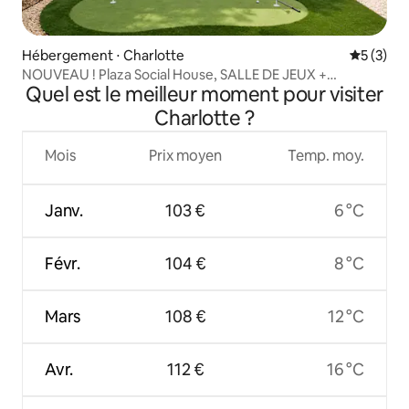
Hébergement ⋅ Charlotte
Évaluatio
5 (3)
NOUVEAU ! Plaza Social House, SALLE DE JEUX +
Quel est le meilleur moment pour visiter
accessible à pied
Charlotte ?
Mois
Prix moyen
Temp. moy.
Janv.
103 €
6 °C
Févr.
104 €
8 °C
Mars
108 €
12 °C
Avr.
112 €
16 °C