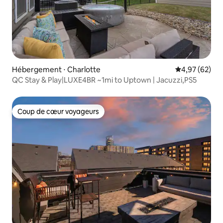
Hébergement ⋅ Charlotte
Évaluation mo
4,97 (62)
QC Stay & Play|LUXE4BR ~1mi to Uptown | Jacuzzi,PS5
Coup de cœur voyageurs
Coup de cœur voyageurs