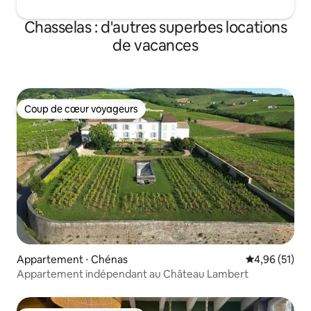
Chasselas : d'autres superbes locations
de vacances
Coup de cœur voyageurs
Coup de cœur voyageurs
Appartement ⋅ Chénas
Évaluation mo
4,96 (51)
Appartement indépendant au Château Lambert