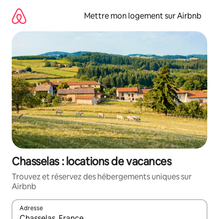
Aller
directement
Mettre mon logement sur Airbnb
au
contenu
Chasselas : locations de vacances
Trouvez et réservez des hébergements uniques sur
Airbnb
Adresse
Lorsque les résultats s'affichent, utilisez les flèches vers le hau