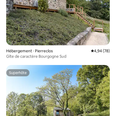
Hébergement ⋅ Pierreclos
Évaluation mo
4,94 (78)
Gîte de caractère Bourgogne Sud
Superhôte
Superhôte