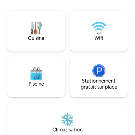
trouverez votre bonheur ! De nombreux
4 personnes. Nous vous accueillerons
chemins de rando sont accessibles
avec plaisir.
depuis le logement, notamment pour
découvrir la fameuse Roche de Solutré !
Vous serez au cœur du vignoble
mâconnais, à deux pas du Beaujolais
donc parfait pour les amateurs de vins.
Cuisine
Wifi
Stationnement
Piscine
gratuit sur place
Climatisation