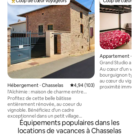
Coup de cœur voyageurs
Coup de cœur vo
Coups de cœur voyageurs les plus appréciés
Coup de cœur vo
Appartement ⋅ Le
Grand Studio au c
Leynes
Au cœur d'un villag
bourguignon typiq
au cœur du vignob
Hébergement ⋅ Chasselas
Évaluation moyenne sur la base 
4,94 (103)
proximité immédia
l'Alchimie : maison de charme entre
axes de communic
vignes & forêt
Profitez de cette belle bâtisse
(gare TGV et auto
entièrement rénovée, au coeur du
pourrez ainsi déco
vignoble. Bénéficiez d'un cadre
région viticole. Studio de plein pied avec
exceptionnel dans un petit village
une entrée indépe
Équipements populaires dans les
typique et préservé tout en restant à 10
de 40 m² et d'une 
min des commerces. En recherche d'un
couverte, ce logement est entièrement
locations de vacances à Chasselas
séjour détente ou plus sportif, vous
équipé pour accue