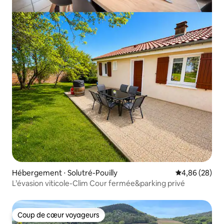
Hébergement ⋅ Solutré-Pouilly
Évaluation mo
4,86 (28)
L’évasion viticole-Clim Cour fermée&parking privé
Coup de cœur voyageurs
Coup de cœur voyageurs