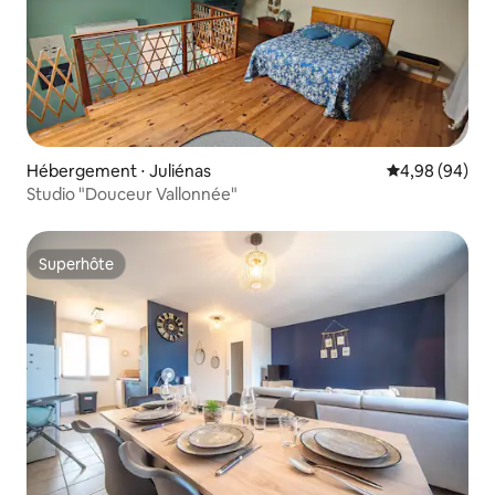
Hébergement ⋅ Juliénas
Évaluation mo
4,98 (94)
Studio "Douceur Vallonnée"
Superhôte
Superhôte